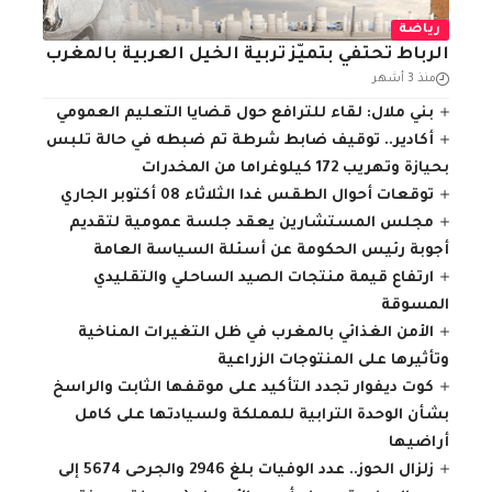
رياضة
الرباط تحتفي بتميّز تربية الخيل العربية بالمغرب
منذ 3 أشهر
بني ملال: لقاء للترافع حول قضايا التعليم العمومي
أكادير.. توقيف ضابط شرطة تم ضبطه في حالة تلبس
بحيازة وتهريب 172 كيلوغراما من المخدرات
توقعات أحوال الطقس غدا الثلاثاء 08 أكتوبر الجاري
مجلس المستشارين يعقد جلسة عمومية لتقديم
أجوبة رئيس الحكومة عن أسئلة السياسة العامة
ارتفاع قيمة منتجات الصيد الساحلي والتقليدي
المسوقة
الأمن الغذائي بالمغرب في ظل التغيرات المناخية
وتأثيرها على المنتوجات الزراعية
كوت ديفوار تجدد التأكيد على موقفها الثابت والراسخ
بشأن الوحدة الترابية للمملكة ولسيادتها على كامل
أراضيها
زلزال الحوز.. عدد الوفيات بلغ 2946 والجرحى 5674 إلى