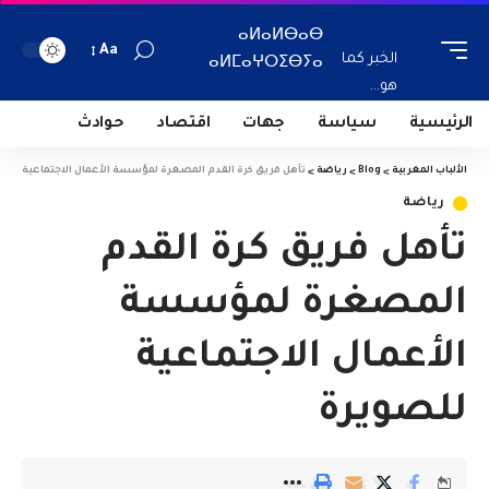
ⴰⵍⴰⵍⴱⴰⴱ
Aa
الخبر كما
ⴰⵍⵎⴰⵖⵔⵉⴱⵢⴰ
هو...
الرئيسية
سياسة
جهات
اقتصاد
حوادث
الألباب المغربية
>
Blog
>
رياضة
>
تأهل فريق كرة القدم المصغرة لمؤسسة الأعمال الاجتماعية للص
رياضة
تأهل فريق كرة القدم
المصغرة لمؤسسة
الأعمال الاجتماعية
للصويرة