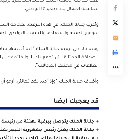
بعث صاحب الجلالة الملك محمد السادس، برقية ته
بمناسبة احتفال بلاده بعيدها الوطني.
وأعرب جلالة الملك، في هذه البرقية، لفخامة السي
بموفور الصحة والسعادة، وللشعب البولندي الصدي
ومما جاء في برقية جلالة الملك “كما أغتنمها سان
الصداقة الممتازة التي تجمع بلدينا، والقائمة على ا
العلاقات في مختلف المجالات”.
وأضاف جلالة الملك “وإذ أجدد لكم تهانئي، أرجو أ
قد يعجبك ايضا
جلالة الملك يتوصل ببرقية تهنئة من رئيسة 
جلالة الملك يهنئ رئيس جمهورية النيجر بمنا
في برقية إلى جلالة الملك.. ترامب يجدد التأكي