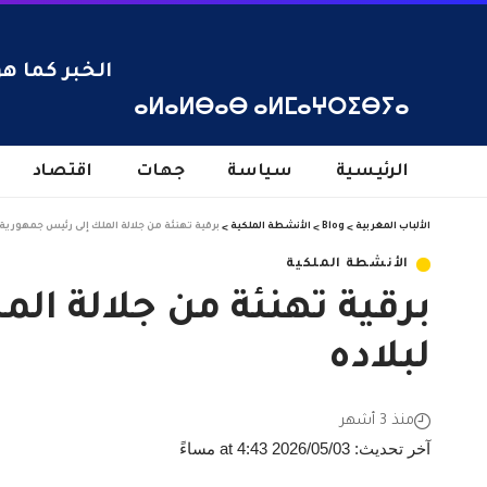
الخبر كما هو
ⴰⵍⴰⵍⴱⴰⴱ ⴰⵍⵎⴰⵖⵔⵉⴱⵢⴰ
الرئيسية
سياسة
جهات
اقتصاد
الألباب المغربية
>
Blog
>
الأنشطة الملكية
>
برقية تهنئة من جلالة الملك إلى رئيس جمهورية ب
الأنشطة الملكية
برقية تهنئة من جلالة الم
لبلاده
منذ 3 أشهر
آخر تحديث: 2026/05/03 at 4:43 مساءً