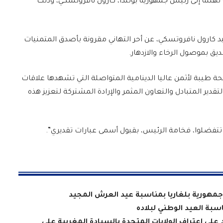
نئة إلى رئيس جمهورية بولندا، كارول نافروتسكي، وذلك
د كارول نافروتسكي، عن أحر التهاني مقرونة بأصدق المتمنيات
ق بموصول الرخاء والازدهار.
حة طيبة لأثمن عاليا الدينامية المتواصلة التي تشهدها علاقات
لتقدير المتبادل والتعاون المثمر والإرادة المشتركة لتعزيز هذه
ن تتفضلوا، فخامة الرئيس، بقبول أسمى عبارات تقديري”.
جمهورية بلغاريا بمناسبة عيد العرش المجيد
سبة العيد الوطني لبلاده
د على اعتراف الولايات المتحدة بالسيادة المغربية على