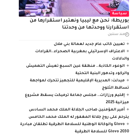
سياسة
بوريطة: نحن مع ليبيا ونعتبر استقرارها من
استقرارنا ووحدتها من وحدتنا
منذ سنتين
تعيين كاتب عام جديد لعمالة بني ملال
الاعتراف الإسرائيلي بمغربية الصحراء..القراءات
والدلالات
الوعود الكاذبة.. منطقة عين السبع تعيش التهميش
والركود وتدهور البنية التحتية
ميدلت: المديرية الإقليمية للتجهيز تتحرك لمواجهة
تساقط الثلوج
إقليم ورزازات.. مجلس جماعة ترميكت يسقط مشروع
ميزانية 2025
أمير المؤمنين صاحب الجلالة الملك محمد السادس
يترحم على روح جلالة المغفور له الملك محمد الخامس
Glovo والوكالة الوطنية للسلامة الطرقية تطلقان مبادرة
Glovo 2030 للسلامة الطرقية