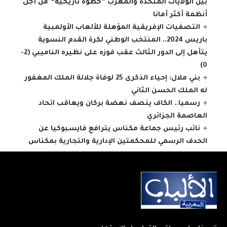
بين الولايات المتحدة والمغرب “خطوة تاريخية” من أجل
أنظمة أكثر أمانا
التصفيات الإفريقية المؤهلة للألعاب الأولمبية
باريس 2024.. المنتخب الوطني لكرة القدم النسوية
يتأهل إلى الدور الثالث عقب فوزه على نظيره الناميبي (2-
0)
بني ملال: إحياء الذكرى 25 لوفاة جلالة الملك المغفور
له الملك الحسن الثاني
رسميا.. الكاف ينصف نهضة بركان ويعاقب اتحاد
العاصمة الجزائري
نائب رئيس جماعة مكناس يترافع فايسبوكيا عن
الحدف الرسمي للمحكمتين الإدارية والتجارية بمكناس