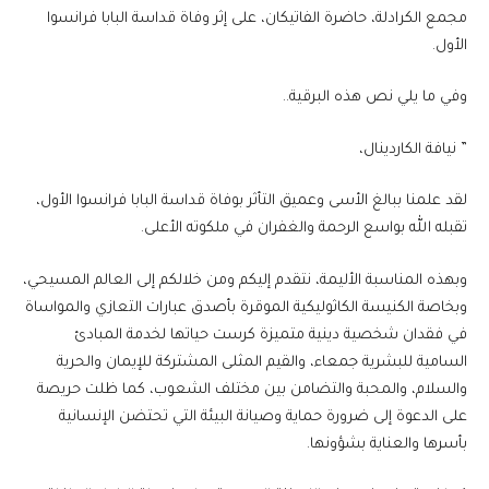
مجمع الكرادلة، حاضرة الفاتيكان، على إثر وفاة قداسة البابا فرانسوا
الأول.
وفي ما يلي نص هذه البرقية..
” نيافة الكاردينال،
لقد علمنا ببالغ الأسى وعميق التأثر بوفاة قداسة البابا فرانسوا الأول،
تقبله الله بواسع الرحمة والغفران في ملكوته الأعلى.
وبهذه المناسبة الأليمة، نتقدم إليكم ومن خلالكم إلى العالم المسيحي،
وبخاصة الكنيسة الكاثوليكية الموقرة بأصدق عبارات التعازي والمواساة
في فقدان شخصية دينية متميزة كرست حياتها لخدمة المبادئ
السامية للبشرية جمعاء، والقيم المثلى المشتركة للإيمان والحرية
والسلام، والمحبة والتضامن بين مختلف الشعوب، كما ظلت حريصة
على الدعوة إلى ضرورة حماية وصيانة البيئة التي تحتضن الإنسانية
بأسرها والعناية بشؤونها.