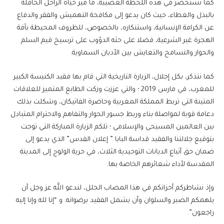
كما نستحضر في هذه اللحظة العصيبة، ما ميز حياة الراحل الحافلة
بالبذل والعطاء، حيث كان يدعو إلى مكافحة التهميش والفقر والدفاع
عن الكرامة الإنسانية، واستنكاره، بالخصوص، للظروف المحيطة بآفة
الهجرة غير الشرعية، فضلا على حثه الدؤوب على ترسيخ قيم السلم
والحوار والتسامح والتعايش بين الأديان السماوية.
كما نتذكر، بكل إجلال، الزيارة التاريخية التي قام بها فقيد الكنيسة الكبير
للمغرب، في مارس 2019 ؛ والتي عززت وزكت الطابع المتميز للعلاقات
المتينة التي تربط المملكة المغربية وحاضرة الفاتيكان، وشكلت بذلك
دعامة قوية لمواصلة بناء وربط جسور الحوار والتفاهم والاحترام المتبادل
بين العالمين المسيحي والإسلامي ؛ تلكم الزيارة المباركة التي توجت
بتوقيع جلالتنا والفقيد قداسة البابا ” إعلان القدس” الذي يدعو إلى
ضمان حق أتباع الديانات التوحيدية الثلاث، في حرية الولوج إلى المدينة
المقدسة لأداء شعائرهم الخاصة بها.
وإذ نشاطركم أحزانكم في هذا المصاب الجلل، لندعو الله عز وجل أن
يلهمكم الصبر والسلوان وأن يشمل الفقيد برضوانه. و “إنا لله وإنا إليه
راجعون”.