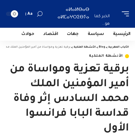
ⴰⵍⴰⵍⴱⴰⴱ
Aa
الخبر كما
ⴰⵍⵎⴰⵖⵔⵉⴱⵢⴰ
هو...
الرئيسية
سياسة
جهات
اقتصاد
حوادث
الألباب المغربية
>
Blog
>
الأنشطة الملكية
>
برقية تعزية ومواساة من أمير المؤمنين الملك محمد ال
الأنشطة الملكية
برقية تعزية ومواساة من
أمير المؤمنين الملك
محمد السادس إثر وفاة
قداسة البابا فرانسوا
الأول