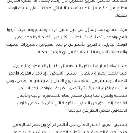
التماسك الدفاعي للفريق المغربي كان رائعًا، جسده ما أظهره الحارس
مطيع من أداءً مبهرًا بتصدياته المتتالية التي حافظت على شباك الوداد
نظيفة.
مرت الدقائق بثقة وتفاؤل من قبل لاعبي الوداد وجماهيرهم، حيث أدركوا
أنهم يواجهون تحديًا فريدًا يتطلب الكثير من التضحية والجهد. وفي
الوقت البديل، زاد الفريق الأحمر من تواجده الهجومي بالتمريرات الدقيقة
والهجمات السريعة للاستفادة من أي فرصة ممكنة.
عند انتهاء المباراة، لم تكن النتيجة مثل ما يأمل الجمهور واللاعبون،
حيث انتهت المباراة بالتعادل السلبي (البياض)، إذ تحدى الفريق الأحمر
الصعاب واستمر في المنافسة بروح القتال والعزيمة رغم النقص، وهي
من شيم الفرق الكبيرة التي تتحدى الظروف وتواجه التحديات بكل
شجاعة وإصرار، مما يمثل مصدر إلهام للجماهيره الوفية والأجيال
القادمة. إنها بحق من المباريات الكروية التي تبقى خالدة في قلوب
الجماهير، بغض النظر عن نتيجتها.
يستحق الفريق الأحمر التهاني على أدائهم الرائع وروحهم القتالية في
هذه المباراة الصعبة، حيث يتطلع الجميع إلى ، حيث يسعى لاعبوا