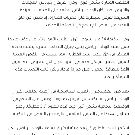
انطلقت المباراة بشكل قوي، وكان الفريقان يتبادلان الهجمات
والفرص، حيث كان الوداد الرياضي يعتمد على الهجمات المرتدة
السريعة لفرض سيطرته على مجريات المباراة، إذ تمكن من خلق
العديد من الفرص لم ينجح في ترجمتها لأهداف.
وفي الدقيقة 34 من الشوط الأول، انقلبت الأمور رأسًا على عقب عندما
تلقى عميد الوداد الرياضي يحيى جبران البطاقة الحمراء بسبب تدخله
العنيف في حق لاعب السد القطري، مما تسبب في النقص العددي
للفريق الأحمر . لم تكن هذه هي المرة الأولى التي يتعرض فيها فريق
الأمة للبطاقة الحمراء خلال مباراة هامة، ولكن كانت التحديات هذه
المرة أكبر بكثير.
بعد طرد العميدجبران، تغيرت الديناميكية في أرضية الملعب، غير ان
الوداد الرياضي لم ينكسر بل عزز من صفوفه، وعمل على التحكم في
الوضعية الدفاعية بشكل أكبر. حيث قدم لاعبوه أداءً عظيمًا، وظلوا
يمثلون تهديدًا على المرمى المنافس بالرغم من النقص في التركيبة .
استمر السد القطري في محاولاته لاختراق دفاعات الوداد الرياضي، لكن