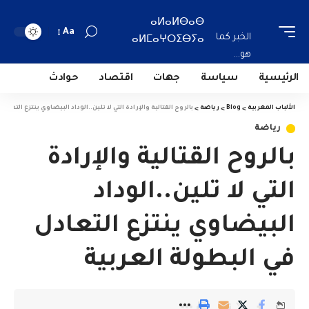
ⴰⵍⴰⵍⴱⴰⴱ
Aa
الخبر كما
ⴰⵍⵎⴰⵖⵔⵉⴱⵢⴰ
هو...
الرئيسية
سياسة
جهات
اقتصاد
حوادث
الألباب المغربية
>
Blog
>
رياضة
>
بالروح القتالية والإرادة التي لا تلين..الوداد البيضاوي ينتزع التعاد
رياضة
بالروح القتالية والإرادة
التي لا تلين..الوداد
البيضاوي ينتزع التعادل
في البطولة العربية