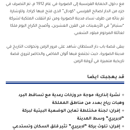
مع دخول الحماية الفرنسية إلى الصويرة في عام 1912 م، تم التصرف في
جزء من الدار لصالح الفرنسي “كودال” الذي فتح فيها كراجا، وللإشارة
تم بنائه من طرف نساء مدينة الصويرة ومن ثم انتقلت الملكية لشركة
“ستيام” في الأربعينات من القرن العشرين، وأصبح الكراج اليوم ملكا
لعائلة المرحوم ميلود الشعبي.
يبقى قصة باب دار السلطان شاهد على مرور الزمن وتحولات التاريخ في
مدينة الصويرة، حيث تجتمع فيها ألوان الماضي والحاضر لتروي قصة
تاريخية متميزة في أروقة الزمن.
قد يعجبك ايضا
نشرة إنذارية: موجة حر وزخات رعدية مع تساقط البرد
وهبات رياح بعدد من مناطق المملكة
إفران: لجنة مختلطة تعاين الوضعية البيئية لبركة
“لابريري” وسط المدينة
إفران: تلوث بركة “لابريري” تثير قلق السكان وتستدعي