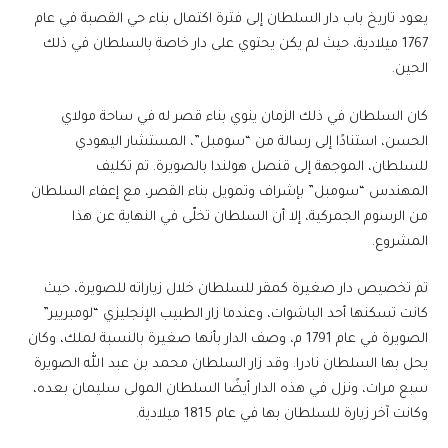
يعود تاريخ باب دار السلطان إلى فترة اكتمال بناء حي القصبة في عام
1767 ميلادية، حيث لم يكن يحتوي على دار خاصة بالسلطان في ذلك
الحين.
كان السلطان في ذلك الزمان ينوي بناء قصر له في ساحة مولاي
الحسن، استنادًا إلى رسالة من “سومبل”، المستشار اليهودي
للسلطان، الموجهة إلى قنصل هولندا بالصويرة. تم تكليف
المهندس “سومبل” بإشراف وتمويل بناء القصر، مع إعفاء السلطان
من الرسوم الجمركية، إلا أن السلطان تخلّى في النهاية عن هذا
المشروع.
تم تخصيص دار صغيرة كمقر للسلطان خلال زياراته للصويرة، حيث
كانت تسكنها أحد الباشوات، وعندما زار الطبيب الإنجليزي “لومبريير”
الصويرة في عام 1791 م، وصف الدار بأنها صغيرة بالنسبة لملك، وكان
يحل بها السلطان نادرا. وقد زار السلطان محمد بن عبد الله الصويرة
سبع مرات، ونزل في هذه الدار أيضًا السلطان المولى سليمان بعده،
وكانت آخر زيارة للسلطان بها في عام 1815 ميلادية.