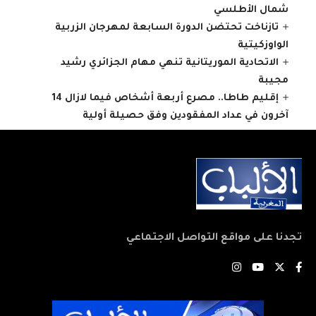
شمال الأطلسي
تازناخت تحتضن الدورة السابعة لمهرجان الزربية
الواوزكيتية
الاتحادية الموريتانية تنهي مهام الجزائري رشيد
مجيبة
إقليم طاطا.. مصرع أربعة أشخاص فيما لازال 14
آخرون في عداد المفقودين وفق حصيلة أولية
تجدنا على مواقع التواصل الاجتماعي