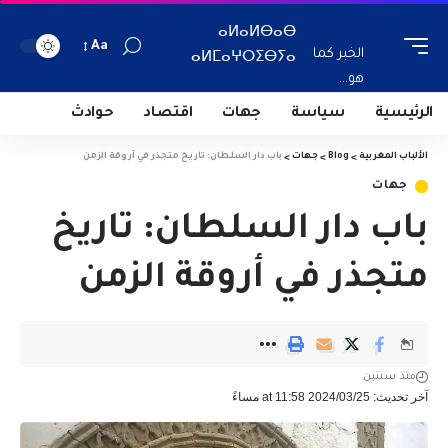
ⴰⵍⴰⵍⴱⴰⴱ
Aa
الخبر كما
ⴰⵍⵎⴰⵖⵔⵉⴱⵢⴰ
هو...
الرئيسية
سياسة
جهات
اقتصاد
حوادث
الألباب المغربية
>
Blog
>
جهات
>
باب دار السلطان: تاريخ متجذر في أروقة الزمن
جهات
باب دار السلطان: تاريخ
متجذر في أروقة الزمن
منذ سنتين
آخر تحديث: 2024/03/25 at 11:58 مساءً