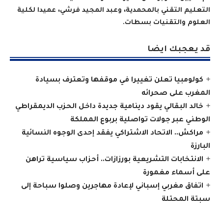
التعليم التقني بالمحمدية، وعبد المجيد فرشي، عميدا لكلية
العلوم والتقنيات بسطات
.
قد يعجبك ايضا
كولومبيا تعلن تغييرا في موقفها وتعترف بسيادة
المغرب على صحرائه
خالد البقالي يقود دينامية جديدة داخل الحزب الديمقراطي
الوطني عبر جولات تواصلية بربوع المملكة
مراكش.. الاتحاد الاشتراكي يفقد إحدى الوجوه النسائية
البارزة
الانتخابات التشريعية بورزازات.. أحزاب سياسية تراهن
على أسماء مغمورة
اتفاق مغربي إسباني لإعادة مهاجرين وصلوا سباحة إلى
سبتة المحتلة