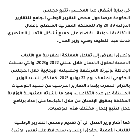
في بداية أشغال هذا المجلس، تتبع مجلس
الحكومة
عرضا
حول فحص التقرير الوطني الجامع للتقارير
الدولية 19، 20 و21 للمملكة المغربية المتعلق بإعمال
الاتفاقية الدولية للقضاء على جميع أشكال التمييز العنصري،
قدمه عبد اللطيف وهبي، وزير العدل
.
وتطرق العرض إلى تفاعل المملكة المغربية مع الآليات
الأممية لحقوق الإنسان خلال سنتي 2022 و2023، والتي سبقت
الإحاطة بوتيرته المرتفعة وحصيلته الإيجابية خلال المجلس
الحكومي المنعقد يوم 22 يونيو 2023. كما ذكر السيد الوزير
بالتزام المغرب بإعداد التقارير المرحلية عن تنفيذ التوصيات
المنبثقة عن هذه التفاعلات، وهو ما باشرته المندوبية الوزارية
المكلفة بحقوق الإنسان من خلال انكبابها على إعداد برنامج
عمل لتتبع إعمال مختلف هذه التوصيات
.
كما أشار وزير العدل إلى أن تقديم وفحص التقارير الوطنية
للآليات الأممية لحقوق الإنسان، سيحافظ على نفس الوتيرة