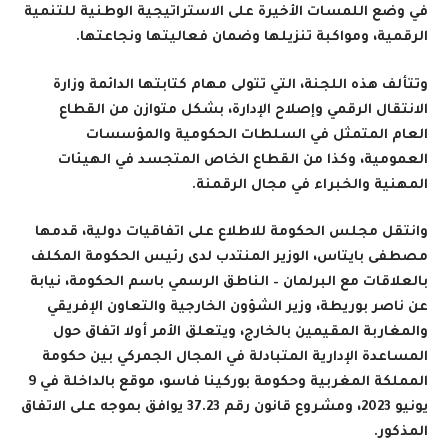
في وضع اللمسات الأخيرة على الاستراتيجية الوطنية للتنمية
الرقمية، ومواكبة تنزيلها وضمان فعاليتها ونجاعتها
.
وتتألف هذه اللجنة، التي تتولى مهام كتابتها الدائمة وزارة
الانتقال الرقمي وإصلاح الإدارة، بشكل متوازن من القطاع
العام المتمثل في السلطات الحكومية والمؤسسات
العمومية، وكذا من القطاع الخاص المتجسد في الهيئات
المهنية والخبراء في مجال الرقمنة
.
وانتقل مجلس الحكومة للاطلاع على
اتفاقيات دولية،
قدمها
مصطفى بايتاس، الوزير المنتدب لدى رئيس الحكومة المكلف
بالعلاقات مع البرلمان – الناطق الرسمي باسم الحكومة، نيابة
عن ناصر بوريطة، وزير الشؤون الخارجية والتعاون الإفريقي
والمغاربة المقيمين بالخارج، ويتعلق الأمر أولا اتفاق
حول
المساعدة الإدارية المتبادلة في المجال الجمركي بين حكومة
المملكة المغربية وحكومة بوركينا فاسو، موقع بالداخلة في 9
يونيو 2023، ومشروع قانون رقم 37.23
يوافق بموجه على الاتفاق
المذكور
.