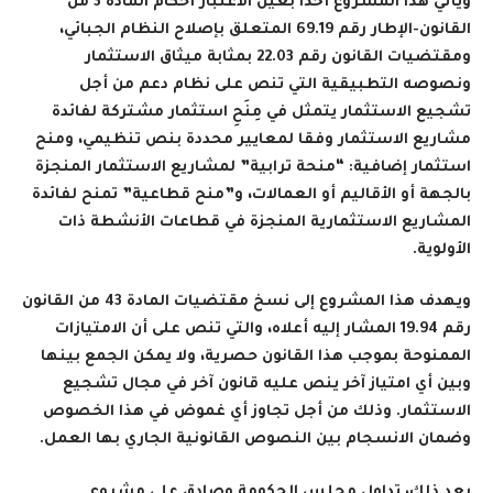
ويأتي هذا المشروع أخذا بعين الاعتبار أحكام المادة 3 من
القانون-الإطار رقم 69.19 المتعلق بإصلاح النظام الجبائي،
ومقتضيات القانون رقم 22.03 بمثابة ميثاق الاستثمار
ونصوصه التطبيقية التي تنص على نظام دعم من أجل
تشجيع الاستثمار يتمثل في مِنَحِ استثمار مشتركة لفائدة
مشاريع الاستثمار وفقا لمعايير محددة بنص تنظيمي، ومنح
استثمار إضافية: “منحة ترابية” لمشاريع الاستثمار المنجزة
بالجهة أو الأقاليم أو العمالات، و”منح قطاعية” تمنح لفائدة
المشاريع الاستثمارية المنجزة في قطاعات الأنشطة ذات
الأولوية
.
ويهدف هذا المشروع إلى نسخ مقتضيات المادة 43 من القانون
رقم 19.94 المشار إليه أعلاه، والتي تنص على أن الامتيازات
الممنوحة بموجب هذا القانون حصرية، ولا يمكن الجمع بينها
وبين أي امتياز آخر ينص عليه قانون آخر في مجال تشجيع
الاستثمار. وذلك من أجل تجاوز أي غموض في هذا الخصوص
وضمان الانسجام بين النصوص القانونية الجاري بها العمل
.
بعد ذلك، تداول مجلس الحكومة وصادق على
مشروع