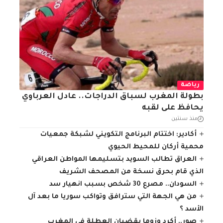
رياضة
بطولة المغرب لسباق الدراجات.. عادل العرباوي
يحافظ على لقبه
منذ سنتين
أكادير: اختتام البرنامج التكويني لشبكة جمعيات
محمية أركان للمحيط الحيوي
العراق تطالب السويد بتسليمها المواطن العراقي
الذي قام بحرق نسخة من المصحف الشريف
السودان.. مصرع 30 شخص بسبب انهيار سد
من هي الجهة التي سترافق وتواكب سوريا ما بعد آل
الأسد ؟
صور.. أكرد وزوما يقضيان العطلة في المغرب