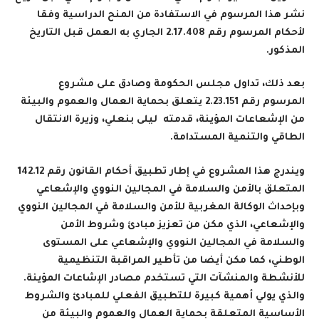
نشر هذا المرسوم في الاستفادة من المنح الدراسية وفقا
لأحكام المرسوم رقم 2.17.408 الجاري به العمل قبل التاريخ
المذكور
.
بعد ذلك، تداول مجلس الحكومة وصادق على
مشروع
المرسوم رقم 2.23.151
يتعلق بحماية العمال والعموم والبيئة
من الإشعاعات المؤينة، قدمته ليلى بنعلي، وزيرة الانتقال
الطاقي والتنمية المستدامة
.
ويندرج هذا المشروع في إطار تطبيق أحكام القانون رقم 142.12
المتعلق بالأمن والسلامة في المجالين النووي والإشعاعي
وبإحداث الوكالة المغربية للأمن والسلامة في المجالين النووي
والإشعاعي، الذي مكن من تعزيز مبادئ وشروط الأمن
والسلامة في المجالين النووي والإشعاعي على المستوى
الوطني، كما مكن أيضا من تأطير المراقبة التنظيمية
للأنشطة والمنشآت التي تستخدم مصادر الإشاعات المؤينة.
والذي يولي أهمية كبيرة للتطبيق الفعلي للمبادئ والشروط
الأساسية المتعلقة بحماية العمال والعموم والبيئة من