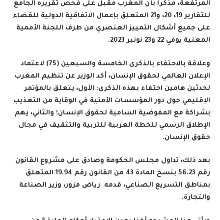
المرتفعة، مذكرا بأن المغرب مقبل على فحص تقريره الجامع
للتقارير 19، 20، و21 المتعلق بإعمال الاتفاقية الدولية للقضاء
على جميع أشكال التمييز العنصري من طرف اللجنة الأممية
المعنية يومي 22 و23 نونبر 2023
.
وعلاقة بالاحتفاء بالذكرى الخامسة والسبعين (75) لاعتماد
الإعلان العالمي لحقوق الإنسان، أكد الوزير عن تنظيم المغرب
لحدثين هامين احتفاء بهذه الذكرى: الأول، يتعلق بالمؤتمر
الإقليمي حول دور المؤسسات الأمنية في الوقاية من التعذيب
بشراكة مع المفوضية السامية لحقوق الإنسان؛ والثاني، يهم
الإطلاق الرسمي للخطة العربية للتربية والتثقيف في مجال
حقوق الإنسان
.
بعد ذلك، تداول مجلس الحكومة وصادق على
مشروع القانون
رقم 56.23
بنسخ المادة 43 من القانون رقم 19.94 المتعلق
بمناطق التسريع الصناعي، قدمه رياض مزور، وزير الصناعة
والتجارة
.