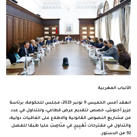
الألباب المغربية
انعقد أمس الخميس 9 نونبر 2023، مجلس للحكومة، برئاسة
عزيز أخنوش، خصص لتقديم عرض قطاعي، وللتداول في عدد
من مشاريع النصوص القانونية والاطلاع على اتفاقيات دولية،
والتداول في مقترحات تَعْيِينٍ في منَاصِبَ عليا طبقا للفصل
92 من الدستور
.