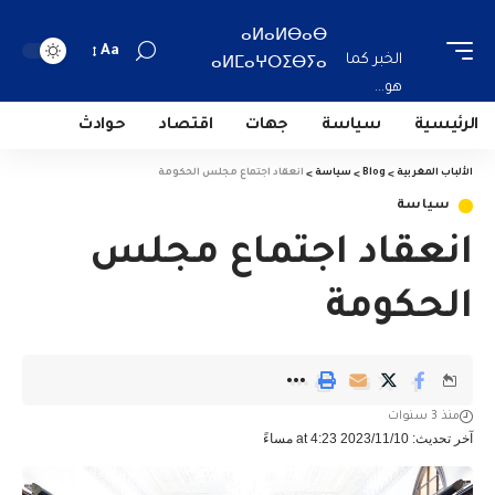
ⴰⵍⴰⵍⴱⴰⴱ
Aa
الخبر كما
ⴰⵍⵎⴰⵖⵔⵉⴱⵢⴰ
هو...
الرئيسية
سياسة
جهات
اقتصاد
حوادث
الألباب المغربية
>
Blog
>
سياسة
>
انعقاد اجتماع مجلس الحكومة
سياسة
انعقاد اجتماع مجلس
الحكومة
منذ 3 سنوات
آخر تحديث: 2023/11/10 at 4:23 مساءً