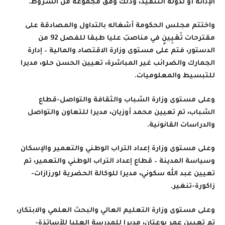
الإدانة أو لدولة التنفيذ، وذلك وفق مجموعة من الشروط
.
واختتم مجلس الحكومة أشغاله بالتداول والمصادقة على
مقترحات تَعْيِينٍ في مناصبَ عليا طبقا للفصل 92 من
الدستور، فتم على مستوى وزارة الاقتصاد والمالية – إدارة
الجمارك والضرائب غير المباشرة، تعيين الحسن حلو، مديرا
للتبسيط والمعلوميات.
وعلى مستوى وزارة الشباب والثقافة والتواصل-قطاع
الشباب، تم تعيين محمد أوزيان، مديرا للتعاون والتواصل
والدراسات القانونية.
وعلى مستوى وزارة إعداد التراب الوطني والتعمير والإسكان
وسياسة المدينة – قطاع إعداد التراب الوطني والتعمير، تم
تعيين
عبد الله سكوني، مديرا للوكالة الحضرية لورزازات-
زاكورة-تنغير.
وعلى مستوى وزارة التعليم العالي والبحث العلمي والابتكار،
تم تعيين عمر بوعتان، مديرا للمدرسة العليا للأساتذة-