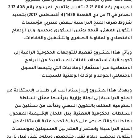
المرسوم رقم 2.23.804
بتغيير وتتميم المرسوم رقم 2.17.408
الصادر في 11 من ذي القعدة 1438 (4 أغسطس 2017) بتحديد
شروط صرف المنح الدراسية لبعض متدربي مؤسسات
التكوين المهني، قدمه يونس السكوري وبحسو، وزير الإدماج
الاقتصادي والمقاولة الصغرى والتشغيل والكفاءات
.
ويأتي هذا المشروع تفعيلا للتوجهات الحكومية الرامية إلى
تجويد آليات استهداف الفئات المستفيدة من البرامج
الاجتماعية عبر استثمار الإمكانيات التي يتيحها السجل
الاجتماعي الموحد والوكالة الوطنية للسجلات
.
ويهدف هذا المشروع إلى: إسناد البت في طلبات الاستفادة من
المنح الدراسية إلى لجنة وزارية يترأسها ممثل السلطة
الحكومية المكلف بالتكوين المهني وتتألف من ممثلين عن
السلطات الحكومية المعنية، بدل اللجان الإقليمية المعمول
بها حاليا؛ والتنصيص على كيفية تحديد عتبة الاستفادة من
المنح الدراسية؛ واستمرار المتدربين المسجلين بمؤسسات
التكوين لتحضير دبلوم تقني متخصص ودبلوم تقني قبل تاريخ