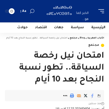
ⴰⵍⴰⵍⴱⴰⴱ
Aa
الخبر كما
ⴰⵍⵎⴰⵖⵔⵉⴱⵢⴰ
هو...
الرئيسية
سياسة
جهات
اقتصاد
حوادث
الألباب المغربية
>
Blog
>
مجتمع
>
امتحان نيل رخصة السياقة.. تطور نسبة النجاح بعد 10 أيام
مجتمع
امتحان نيل رخصة
السياقة.. تطور نسبة
النجاح بعد 10 أيام
منذ سنتين
آخر تحديث: 2024/04/04 at 12:33 صباحًا