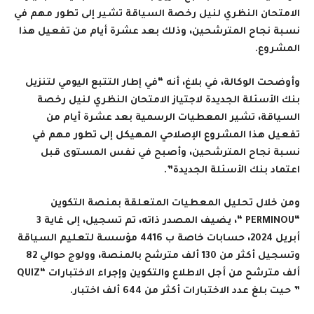
الامتحان النظري لنيل رخصة السياقة تشير إلى تطور مهم في
نسبة نجاح المترشحين، وذلك بعد عشرة أيام من تفعيل هذا
المشروع.
وأوضحت الوكالة، في بلاغ، أنه “في إطار التتبع اليومي لتنزيل
بنك الأسئلة الجديدة لاجتياز الامتحان النظري لنيل رخصة
السياقة، تشير المعطيات الرسمية بعد عشرة أيام من
تفعيل هذا المشروع الإصلاحي المهيكل إلى تطور مهم في
نسبة نجاح المترشحين، وأصبح في نفس المستوى قبل
اعتماد بنك الأسئلة الجديدة”.
ومن خلال تحليل المعطيات المتعلقة بمنصة التكوين
“
PERMINOU
“، يضيف المصدر ذاته، تم تسجيل، إلى غاية 3
أبريل 2024، حسابات خاصة ب 4416 مؤسسة لتعليم السياقة
وتسجيل أكثر من 130 ألف مترشح بالمنصة، وولوج حوالي 82
ألف مترشح من أجل الاطلاع والتكوين وإجراء الاختبارات “
QUIZ
” حيت بلغ عدد الاختبارات أكثر من 644 ألف اختبار.