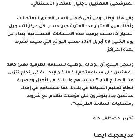
المترشحين المعنيين باجتياز الامتحان الاستثنائي.
وفي هذا الإطار، ومن أجل ضمان السير العادي للامتحانات
وأخذا بعين الاعتبار عدد المترشحين حسب كل مركز لتسجيل
السيارات، ستتم برمجة هذه الامتحانات الاستثنائية ابتداء من
يوم الإثنين 08 أبريل 2024 حسب اللوائح التي سيتم نشرها
بهذه المراكز.
وسجل البلاغ، أن الوكالة الوطنية للسلامة الطرقية تهنئ كافة
المهنيين على مساهمتهم الفعالة والإيجابية في إنجاح تنزيل
هذا الإصلاح الذي ” سيساهم ولا شك في تأهيل وعصرنة
قطاع تعليم السياقة في بلادنا، كما سيساهم في إعداد
سائقين جدد يتوفرون على مؤهلات تتلاءم مع شروط
ومتطلبات السلامة الطرقية”.
تحرير: مصطفى طه
قد يعجبك ايضا