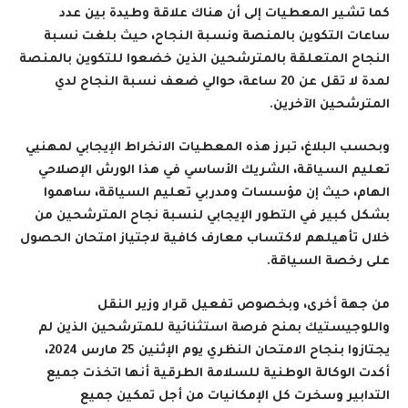
كما تشير المعطيات إلى أن هناك علاقة وطيدة بين عدد
ساعات التكوين بالمنصة ونسبة النجاح، حيث بلغت نسبة
النجاح المتعلقة بالمترشحين الذين خضعوا للتكوين بالمنصة
لمدة لا تقل عن 20 ساعة، حوالي ضعف نسبة النجاح لدي
المترشحين الآخرين.
وبحسب البلاغ، تبرز هذه المعطيات الانخراط الإيجابي لمهنيي
تعليم السياقة، الشريك الأساسي في هذا الورش الإصلاحي
الهام، حيث إن مؤسسات ومدربي تعليم السياقة، ساهموا
بشكل كبير في التطور الإيجابي لنسبة نجاح المترشحين من
خلال تأهيلهم لاكتساب معارف كافية لاجتياز امتحان الحصول
على رخصة السياقة.
من جهة أخرى، وبخصوص تفعيل قرار وزير النقل
واللوجيستيك بمنح فرصة استثنائية للمترشحين الذين لم
يجتازوا بنجاح الامتحان النظري يوم الإثنين 25 مارس 2024،
أكدت الوكالة الوطنية للسلامة الطرقية أنها اتخذت جميع
التدابير وسخرت كل الإمكانيات من أجل تمكين جميع