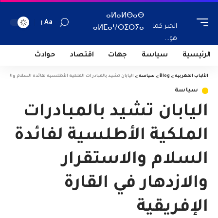
ⴰⵍⴰⵍⴱⴰⴱ
Aa
الخبر كما
ⴰⵍⵎⴰⵖⵔⵉⴱⵢⴰ
هو...
الرئيسية
سياسة
جهات
اقتصاد
حوادث
الألباب المغربية
>
Blog
>
سياسة
>
اليابان تشيد بالمبادرات الملكية الأطلسية لفائدة السلام والاستقر
سياسة
اليابان تشيد بالمبادرات
الملكية الأطلسية لفائدة
السلام والاستقرار
والازدهار في القارة
الإفريقية