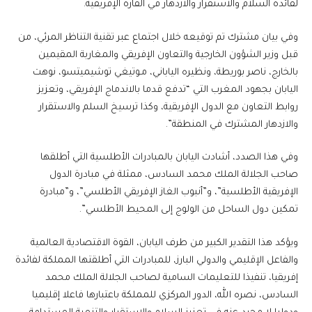
لفائدة السلام والاستقرار والازدهار في القارة الإفريقية.
وفي بيان مشترك تم توقيعه خلال اجتماع عبر تقنية التناظر المرئي، من
قبل وزير الشؤون الخارجية والتعاون الإفريقي والمغاربة المقيمين
بالخارج، ناصر بوريطة، ونظيره الياباني، مـوتيغي توشيميتسو، نوهت
اليابان بجهود المغرب التي “تدفع قدما بالاندماج الإفريقي، وتعزيز
روابط التعاون مع الدول الإفريقية، وكذا ترسيخ السلم والاستقرار
والازدهار المشترك في المنطقة”.
وفي هذا الصدد، أشادت اليابان بالمبادرات الأطلسية التي أطلقها
صاحب الجلالة الملك محمد السادس، ممثلة في مبادرة الدول
الإفريقية الأطلسية”، و”أنبوب الغاز الإفريقي الأطلسي”، و”مبادرة
تمكين دول الساحل من الولوج إلى المحيط الأطلسي”.
ويؤكد هذا التقدير الكبير من طرف اليابان، القوة الاقتصادية العالمية
والفاعل الإقليمي والدولي البارز، للمبادرات التي أطلقتها المملكة لفائدة
إفريقيا، تنفيذا للتعليمات السامية لصاحب الجلالة الملك محمد
السادس، نصره الله، الدور المركزي للمملكة باعتبارها فاعلا إقليميا