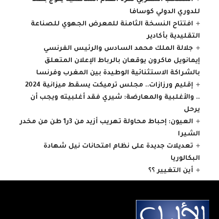
للدوري الدولي كوسافا
افتتاح النسخة الثامنة للمعرض الجهوي للصناعة
التقليدية بأكادير
جلالة الملك محمد السادس والرئيس الفرنسي
إيمانويل ماكرون يوقعان بالرباط الإعلان المتعلق
بالشراكة الاستثنائية الوطيدة بين المغرب وفرنسا
إقليم ورزازات.. مجلس ترميكت يسقط ميزانية 2024
.. والأغلبية والمعارضة: شيري فقد أغلبيته ويجب أن
يرحل
العيون: إحباط محاولة تهريب أزيد من 3ر1 طن من مخدر
الشيرا
تعديلات جديدة على نظام امتحانات نيل شهادة
البكالوريا
أين التغيير ؟؟