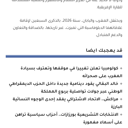
ودوليا لا محيد عنه في تعزيز السلام والاستقرار والتنمية المستدامة
للقارة الإفريقية.
ويحتفل المغرب واليابان، سنة 2026، بالذكرى السبعين لإقامة
علاقاتهما الدبلوماسية التي تميزت، عبر تاريخها، بالصداقة والتعاون
والدعم المتبادل.
قد يعجبك ايضا
كولومبيا تعلن تغييرا في موقفها وتعترف بسيادة
المغرب على صحرائه
خالد البقالي يقود دينامية جديدة داخل الحزب الديمقراطي
الوطني عبر جولات تواصلية بربوع المملكة
مراكش.. الاتحاد الاشتراكي يفقد إحدى الوجوه النسائية
البارزة
الانتخابات التشريعية بورزازات.. أحزاب سياسية تراهن
على أسماء مغمورة