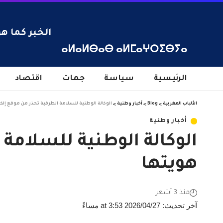
الخبر كما هو
ⴰⵍⴰⵍⴱⴰⴱ ⴰⵍⵎⴰⵖⵔⵉⴱⵢⴰ
الرئيسية
سياسة
جهات
اقتصاد
الألباب المغربية
>
Blog
>
أخبار وطنية
>
الوكالة الوطنية للسلامة الطرقية تحذر من موقع إلك
أخبار وطنية
الوكالة الوطنية للسلامة
هويتها
منذ 3 أشهر
آخر تحديث: 2026/04/27 at 3:53 مساءً