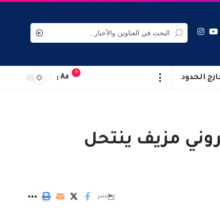
9
ارج الحدود
Aa
روني مزيف ينتحل
نشر