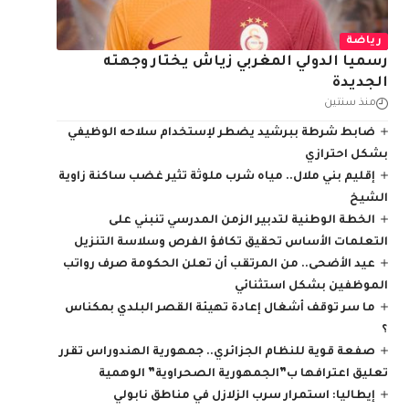
رياضة
رسميا الدولي المغربي زياش يختار وجهته
الجديدة
منذ سنتين
ضابط شرطة ببرشيد يضطر لإستخدام سلاحه الوظيفي
بشكل احترازي
إقليم بني ملال.. مياه شرب ملوثة تثير غضب ساكنة زاوية
الشيخ
الخطة الوطنية لتدبير الزمن المدرسي تنبني على
التعلمات الأساس تحقيق تكافؤ الفرص وسلاسة التنزيل
عيد الأضحى.. من المرتقب أن تعلن الحكومة صرف رواتب
الموظفين بشكل استثنائي
ما سر توقف أشغال إعادة تهيئة القصر البلدي بمكناس
؟
صفعة قوية للنظام الجزائري.. جمهورية الهندوراس تقرر
تعليق اعترافها ب”الجمهورية الصحراوية” الوهمية
إيطاليا: استمرار سرب الزلازل في مناطق نابولي