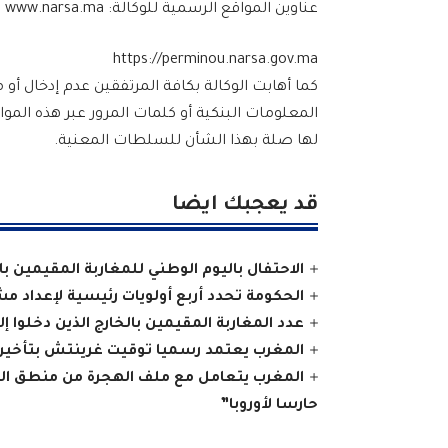
عناوين المواقع الرسمية للوكالة: www.narsa.ma
https://perminou.narsa.gov.ma
كما أهابت الوكالة بكافة المرتفقين عدم إدخا
المعلومات البنكية أو كلمات المرور عبر هذه المو
لها صلة بهذا الشأن للسلطات المعنية.
قد يعجبك ايضا
الاحتفال باليوم الوطني للمغاربة المقيمين با
الحكومة تحدد أربع أولويات رئيسية لإعداد مشرو
عدد المغاربة المقيمين بالخارج الذين دخلوا إلى المملكة
المغرب يعتمد رسميا توقيت غرينتش بتأخير الساعة 
المغرب يتعامل مع ملف الهجرة من منطق الش
حارسا لأوروبا”