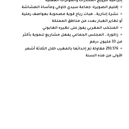
إجرامية لترويج المخدرات والمؤثرات العقلية
إقليم الصويرة: جماعة سيدي كاوكي ومأساة الهشاشة
نشرة إنذارية.. هبات رياح قوية مصحوبة بعواصف رملية
أو تطاير الغبار بعدد من مناطق المملكة
المنتخب المغربي يفوز على نظيره الغابوني
زاكورة.. المجلس الجماعي يفعل مشاريع تنموية بأكثر
من 33 مليون درهم
210.176 مقاولة تم إحداثها بالمغرب خلال الثلاثة أشهر
الأولى من هذه السنة