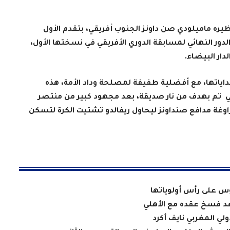
نظيره ماميلودي صن داونز الجنوب أفريقي، بتقدم الأول
ور النهائي لمسابقة الدوري الأفريقي في نسختها الأول،
ار البيضاء.
ياتها، مع أفضلية طفيفة لمصلحة وداد الأمة، هذه
تم بهدف من نار صديقة، بعد مجهود كبير من منتصر
اوغة مدافع صنداونز ليحاول ريفالدو تشتيت الكرة لتسكن
وس على رأس أولوياتها
بعد فسخ عقده مع الأهلي
لي المغربي نايف أكرد