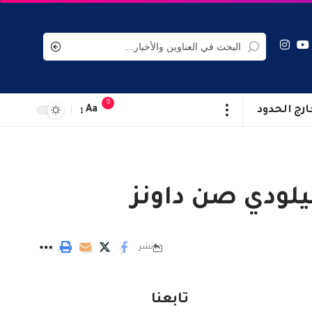
9
ارج الحدود
Aa
يلودي صن داونز
نشر
تابعنا