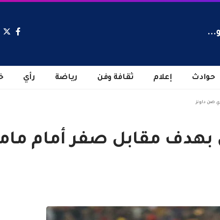
...
حوادث
إعلام
ثقافة وفن
رياضة
رأي
خ
ي صن داونز
ل بهدف مقابل صفر أمام مام