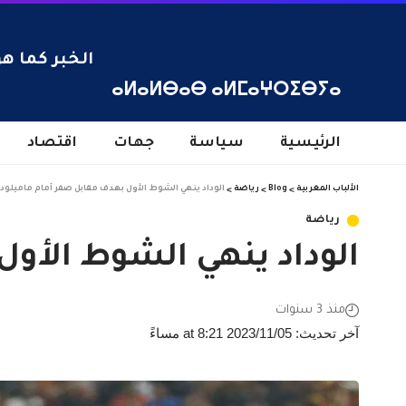
الخبر كما هو
ⴰⵍⴰⵍⴱⴰⴱ ⴰⵍⵎⴰⵖⵔⵉⴱⵢⴰ
الرئيسية
سياسة
جهات
اقتصاد
الألباب المغربية
>
Blog
>
رياضة
>
الوداد ينهي الشوط الأول بهدف مقابل صفر أمام ماميلود
رياضة
الوداد ينهي الشوط الأو
منذ 3 سنوات
آخر تحديث: 2023/11/05 at 8:21 مساءً