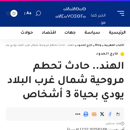
ⴰⵍⴰⵍⴱⴰⴱ
Aa
الخبر كما
ⴰⵍⵎⴰⵖⵔⵉⴱⵢⴰ
هو...
الرئيسية
سياسة
جهات
اقتصاد
حوادث
الألباب المغربية
>
Blog
>
خارج الحدود
>
الهند.. حادث تحطم مروحية شمال غرب البلاد يودي بحياة 3 أشخاص
خارج الحدود
الهند.. حادث تحطم
مروحية شمال غرب البلاد
يودي بحياة 3 أشخاص
منذ سنتين
آخر تحديث: 2025/01/06 at 12:52 مساءً