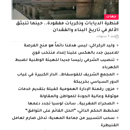
جهات
قنطرة الديابات وذكريات مفقودة.. حينما تنبثق
الألم في تاريخ البناء والفقدان
منذ 3 سنوات
وليد الركراكي: ليس هدفنا دائماً هو منح الفرصة
للاعبين جدد بالعكس علينا إعداد منتخب قوي
تنصيب الشرفي رئيسا جديدا للهيئة الوطنية لضبط
الكهرباء
المجمع الشريف للفوسفاط.. الدار الكبيرة في غياب
الدور السياسي بخريبكة
مزور: رقمنة الإدارة العمومية كفيلة بتقديم خدمات
موثوقة وعالية الجودة للمواطن والمقاولة
الصحراء المغربية.. سانت لوسيا تجدد دعمها
لمخطط الحكم الذاتي، “الحل القائم على التوافق”
سحب التسيير من جماعة المهدية: تدخل صارم لعامل
القنيطرة