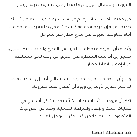
المروحية واشتعال النيران فيها بمطار على مشارف مدينة بوربندر.
من جهتها، نقلت وسائل إعلام عن قائد شرطة بوربندر، بهاجيراثسينه
جاديجا، قوله إن مروحية خفيفة كانت عائدة من طلعة روتينية تحطمت
أثناء محاولتها الهبوط على مدرج مطار خفر السواحل.
وأضاف أن المروحية تحطمت بالقرب من المدرج واندلعت فيها النيران،
مشيرا إلى أنه تمت السيطرة على الحريق في وقت لاحق بمساعدة
عربة إطفاء تابعة للمطار.
وتابع أن التحقيقات جارية لمعرفة الأسباب التي أدت إلى الحادث، فيما
لم تُشر التقارير الأولية إلى وجود أي أعطال تقنية معروفة.
يُذكر أن مروحيات “أدفانسيد لايت” تُستخدم بشكل أساسي في
عمليات البحث والإنقاذ والمراقبة الساحلية. وتُعد من المروحيات
المتطورة المستخدمة من قبل خفر السواحل الهندي.
قد يعجبك ايضا