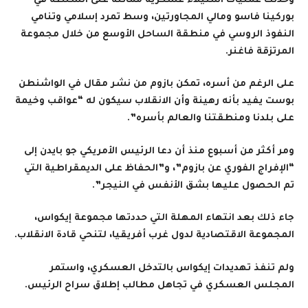
وحدثت عمليات استيلاء عسكرية مماثلة على السلطة في
بوركينا فاسو ومالي المجاورتين، وسط تمرد إسلامي وتنامي
النفوذ الروسي في منطقة الساحل الأوسع من خلال مجموعة
المرتزقة فاغنر.
على الرغم من أسره، تمكن بازوم من نشر مقال في الواشنطن
بوست يفيد بأنه رهينة وأن الانقلاب سيكون له “عواقب وخيمة
على بلدنا ومنطقتنا والعالم بأسره”.
ومر أكثر من أسبوع منذ أن دعا الرئيس الأمريكي جو بايدن إلى
“الإفراج الفوري عن بازوم”، و”الحفاظ على الديمقراطية التي
تم الحصول عليها بشق الأنفس في النيجر”.
جاء ذلك بعد انتهاء المهلة التي حددتها مجموعة إيكواس،
المجموعة الاقتصادية لدول غرب أفريقيا، لتنحي قادة الانقلاب.
ولم تنفذ تهديدات إيكواس بالتدخل العسكري، واستمر
المجلس العسكري في تجاهل مطالب إطلاق سراح الرئيس.