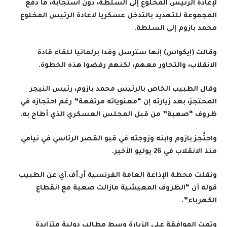
لإعادة الرئيس المخلوع إلى السلطة، دون استجابة، ما دفع
المجموعة للتهديد بالتدخل عسكريا لإعادة الرئيس المخلوع
محمد بازوم إلى السلطة.
وقالت (إيكواس) إنها سترسل وفدا برلمانيا للقاء قادة
الانقلاب، والتحاور معهم، لكنهم رفضوا هذه الخطوة.
وقال الطبيب الخاص بالرئيس محمد بازوم، رئيس النيجر
المحتجز، بعد زيارته إن “معنوياته مرتفعة” رغم احتجازه في
ظروف “صعبة” من قبل المجلس العسكري الذي أطاح به.
واحتُجز بازوم وابنه وزوجته في قبو القصر الرئاسي في نيامي
منذ الانقلاب في 26 يوليو الأخير.
ونقلت محطة الإذاعة العامة الفرنسية أر.أف.آي عن الطبيب
قوله أن “الظروف المعيشية مازالت صعبة مع انقطاع
الكهرباء”.
وتمت الموافقة على الزيارة وسط مطالب دولية متزايدة