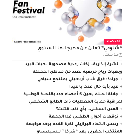
اقتصاد
“شاومي” تعلن عن مهرجانها السنوي
منذ سنتين
نشرة إنذارية.. زخات رعدية مصحوبة بحبات البرد
وبهبات رياح مرتقبة بعدد من مناطق المملكة
جرادة: غرق شاب أربعيني بمنتجع سياحي
عيد بأية حال عدت يا عيد !
جلالة الملك يعين 6 أعضاء جدد باللجنة الوطنية
لمراقبة حماية المعطيات ذات الطابع الشخصي
المدن السفلى… بأي ذنب قتلت؟
توقعات أحوال الطقس غدا الجمعة
رئيس الاتحاد البرازيلي لكرة القدم يؤكد مواجهة
المنتخب المغربي يعد “شرفا” للسيليساو