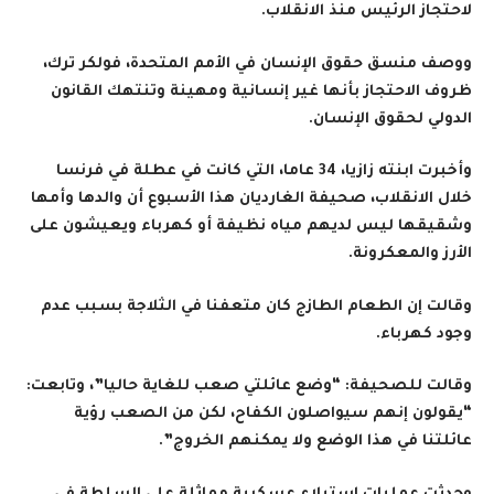
لاحتجاز الرئيس منذ الانقلاب.
ووصف منسق حقوق الإنسان في الأمم المتحدة، فولكر ترك،
ظروف الاحتجاز بأنها غير إنسانية ومهينة وتنتهك القانون
الدولي لحقوق الإنسان.
وأخبرت ابنته زازيا، 34 عاما، التي كانت في عطلة في فرنسا
خلال الانقلاب، صحيفة الغارديان هذا الأسبوع أن والدها وأمها
وشقيقها ليس لديهم مياه نظيفة أو كهرباء ويعيشون على
الأرز والمعكرونة.
وقالت إن الطعام الطازج كان متعفنا في الثلاجة بسبب عدم
وجود كهرباء.
وقالت للصحيفة: “وضع عائلتي صعب للغاية حاليا”، وتابعت:
“يقولون إنهم سيواصلون الكفاح، لكن من الصعب رؤية
عائلتنا في هذا الوضع ولا يمكنهم الخروج”.