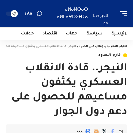
ⴰⵍⴰⵍⴱⴰⴱ
Aa
الخبر كما
ⴰⵍⵎⴰⵖⵔⵉⴱⵢⴰ
هو...
الرئيسية
سياسة
جهات
اقتصاد
حوادث
الألباب المغربية
>
Blog
>
خارج الحدود
>
النيجر.. قادة الانقلاب العسكري يكثفون مساعيهم للحصول 
خارج الحدود
النيجر.. قادة الانقلاب
العسكري يكثفون
مساعيهم للحصول على
دعم دول الجوار