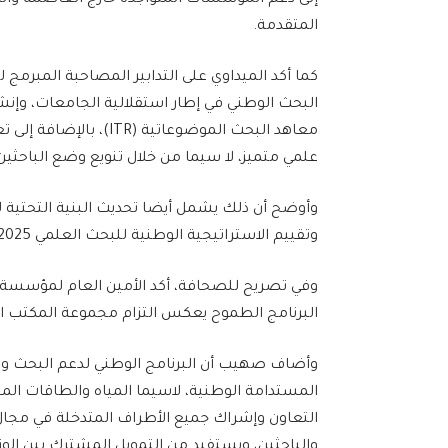
إلى دعم المؤسسات المتواجدة خارج العاصمة والمر
المتقدمة.
كما أكد الميداوي على التدابير المصاحبة المبرمج ل
البحث الوطني في إطار استقلالية الجامعات، وإ
معاهد البحث الموضوعاتي
علمي متميز، لا سيما من خلال تنويع وضع الباحثين
وأوضح أن ذلك يشمل أيضا تحديث البنية التحتية ل
وتقييم الاستراتيجية الوطنية للبحث العلمي 2025، بالإضافة إلى إعداد الاستراتيجية الجديدة في أفق 2035.
وفي تصريح للصحافة، أكد الأمين العام لمؤسسة
البرنامج الطموح يعكس التزام مجموعة المكتب الش
وأضاف صهيب أن البرنامج الوطني لدعم البحث والتن
المستدامة الوطنية، لاسيما المياه والطاقات ال
التعاون وإشراك جميع الأطراف المتدخلة في مجا
والباحثين، ويستفيد من التمويل المشترك بين ال