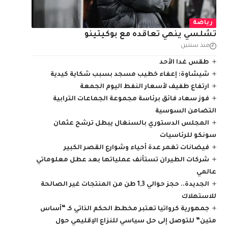
رياضة
تشلسي ينهي تعاقده مع بوكيتينو
منذ سنتين
طقس غدا الأحد
شيشاوة: إعفاء خطيب مسجد بسبب شكاية كيدية
ارتفاع طفيف لأسعار النفط اليوم الجمعة
فوز سعاد فائق برئاسة مجموعة الجماعات الترابية
التضامن السوسية
المجلس الدستوري بالسنغال يبطل ترشح عثمان
سونكو للرئاسيات
فيضانات تغمر عدة أحياء وشوارع القصر الكبير
شركات الطيران تستأنف عملياتها بعد عطل معلوماتي
عالمي
الجديدة.. حجز حوالي 1,3 طن من المنتجات غير الصالحة
للاستهلاك
جمهورية كرواتيا تعتبر مخطط الحكم الذاتي كـ “أساس
متين” للتوصل إلى حل سياسي للنزاع الإقليمي حول