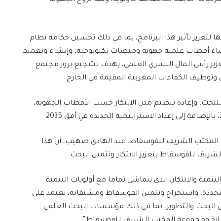
كبات التابعة لجامعاتها كأولوية، وفقا لروح الجهوية
ها لتعزيز تأثير هذا البرنامج، بما في ذلك تحسين حكامة نظام
نشاء أقطاب علمية جهوية ومنصات تكنولوجية، وإنشاء وتعميم
ة (ITR)، بالإضافة إلى تعزيز رأس المال البشري العلمي، بهدف تشجيع بروز مجتمع
 وتوظيف الكفاءات المغربية المقيمة في الخارج.
لبحث، وإعادة تنظيم مدن الابتكار حسب الأقطاب الجهوية،
 المكتب الشريف للفوسفاط، عبد الهادي صهيب، أن هذا
ريف للفوسفاط بتعزيز الابتكار وتثمين البحث.
مية والابتكار، الذي يتماشى تماما مع أولويات التنمية
متجددة، واستخراج وتثمين الفوسفاط ومشتقاته، يعتمد على
ل البحث والتطوير، بما في ذلك مؤسسات البحث العلمي
وزارة ومجموعة المكتب الشريف للفوسفاط”.