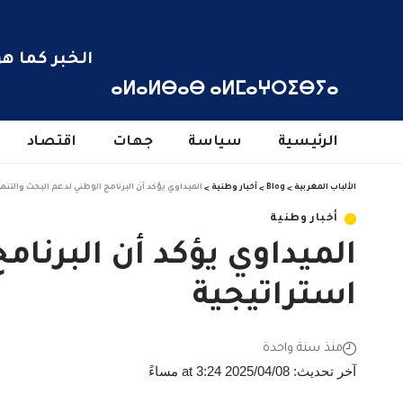
الخبر كما هو
ⴰⵍⴰⵍⴱⴰⴱ ⴰⵍⵎⴰⵖⵔⵉⴱⵢⴰ
الرئيسية
سياسة
جهات
اقتصاد
الألباب المغربية
>
Blog
>
أخبار وطنية
>
الميداوي يؤكد أن البرنامج الوطني لدعم البحث والتنمي
أخبار وطنية
الميداوي يؤكد أن البرنامج
استراتيجية
منذ سنة واحدة
آخر تحديث: 2025/04/08 at 3:24 مساءً