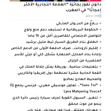
دانون تفوز بجائزة “العلامة التجارية الأكثر
إعجابًا” في المغرب
منذ سنتين
بـــلاغٌ من الديـــوان الملــكي
الحكومة البريطانية لا تستبعد دعم منع ولوج
التواصل الاجتماعي للقاصرين أقل من 16 عاما
انطلاق بناء الطريق السيار تيط مليل برشيد
إقليم تارودانت.. صرف الدفعة الأولى من الدعم الخاص
بإعادة بناء المنازل المنهارة بشكل كلي أو جزئي للأسر
المتضررة من الزلزال
بتعليمات سامية.. بوريطة يمثل جلالة الملك في
القمة الحادية عشرة لمنظمة دول إفريقيا والكاريبي
والمحيط الهادئ بمالابو
“Sans Toi”… تعاون موسيقي مغربي- فرنسي يجمع DJ
Youcef وLyna Mahyem
تنغير.. السيول القوية تجرف سيارة رئيس دائرة الذي
ينجو من موت محقق
مهرجان وملتقى فيزا فور ميوزيك.. فتح باب