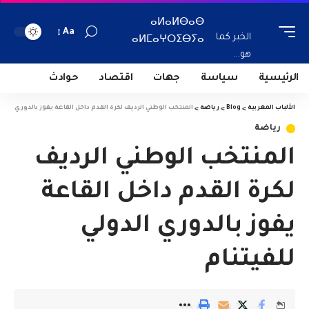
ⴰⵍⴰⵍⴱⴰⴱ
Aa
الخبر كما
ⴰⵍⵎⴰⵖⵔⵉⴱⵢⴰ
هو...
الرئيسية
سياسة
جهات
اقتصاد
حوادث
الألباب المغربية
>
Blog
>
رياضة
>
المنتخب الوطني الرديف لكرة القدم داخل القاعة يفوز بالدوري الدول
رياضة
المنتخب الوطني الرديف
لكرة القدم داخل القاعة
يفوز بالدوري الدولي
للفيتنام