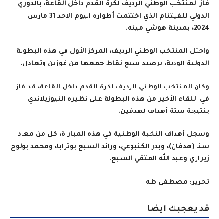
فاز المنتخب الوطني الرديف لكرة القدم داخل القاعة، بالدوري
الدولي للفيتنام الذي اختتمت أطواره اليوم الاحد 31 مارس
2024، بمدينة هوشي مينه.
واحتل المنتخب الوطني الرديف، المركز الأول في هذه البطولة
الدولية الودية، برصيد سبع نقاط جمعها من فوزين وتعادل.
وكان المنتخب الوطني الرديف لكرة القدم داخل القاعة، قد فاز
في اللقاء الأخير من هذه البطولة على نظيره النيوزيلاندي
بنتيجة ستة أهداف لهدفين.
وسجل أهداف النخبة الوطنية في هذه المباراة، كل من معاد
سنا (هدفان)، وبدر الكنبوعي، ورائد السبع بوترابا، ومحمد بولوح
زيراري وعبد الله المتقي السبع.
تحرير: مصطفى طه
قد يعجبك ايضا