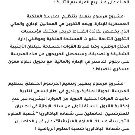
الملك على مشاريع المراسيم التالية
:
–
مشروع مرسوم يتعلق بتنظيم المدرسة الملكية
العسكرية للإدارة، ويهم التكوين في المجالين الإداري والمالي
الذي يخصص لفائدة الضباط خريجي مختلف مؤسسات
التكوين التابعة للقوات المسلحة الملكية وموظفي إدارة
الدفاع الوطني، وكذا ضباط القوات المسلحة للبلدان الأجنبية
الشقيقة والصديقة. وسيحصل الخريجون من هذه المدرسة
على دبلوم الماستر في الإدارة والمالية، مع تخويل دبلوم ممون
عسكري للضباط ؛
–
مشروع مرسوم بتغيير وتتميم المرسوم المتعلق بتنظيم
المدرسة الجوية الملكية، ويندرج في إطار السعي لتلبية
حاجيات القوات الملكية الجوية من الموارد البشرية، عبر فتح
إمكانية القبول بالسنة الأولى من سلك الإجازة في الطيران
للمترشحين الحاصلين على شهادة الباكالوريا “شعبة العلوم
التجريبية، مسلك العلوم الفيزيائية”، على غرار الحاصلين
على شهادة الباكالوريا شعبة العلوم الرياضية ؛