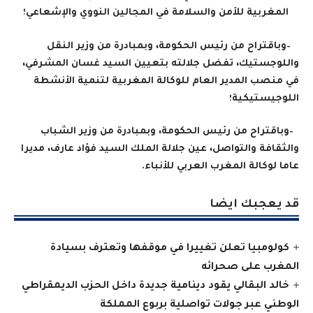
المغربية للأمن والسلامة في المجالين النووي والإشعاعي؛
–
وباقتراح من رئيس الحكومة، وبمبادرة من وزير النقل
واللوجستيك، تفضل جلالته بتعيين السيد غسان المشرفي،
في منصب المدير العام للوكالة المغربية لتنمية الأنشطة
اللوجيستيكية؛
–
وباقتراح من رئيس الحكومة، وبمبادرة من وزير الشباب
والثقافة والتواصل، عين جلالة الملك السيد فؤاد عارف، مديرا
عاما لوكالة المغرب العربي للأنباء
.
قد يعجبك ايضا
كولومبيا تعلن تغييرا في موقفها وتعترف بسيادة
المغرب على صحرائه
خالد البقالي يقود دينامية جديدة داخل الحزب الديمقراطي
الوطني عبر جولات تواصلية بربوع المملكة