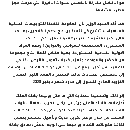
هو الأفضل مقارنة بالخمس سنوات الأخيرة التي عرفت عجزا
مطريا مشابها
.
كما أكد السيد الوزير بأن الحكومة، تنفيذا للتوجيهات الملكية
السامية، ستشرع في تنفيذ برنامج لدعم الفلاحين، بغلاف
مالي يقدر بعشرة ملايير درهم، ويشمل دعم الأعلاف
المستوردة المخصصة للمواشي والدواجن ؛ ودعم المواد
الأولية الفلاحية المستوردة، بغية خفض كلفة إنتاج مجموعة
من الخضر والفواكه ؛ وتعزيز قدرات تمويل القرض الفلاحي
للمغرب من أجل الرفع من تدخله في مواكبة الفلاحين ؛ إضافة
إلى تخصيص اعتمادات مالية لاستيراد القمح اللين، لضمان
التزويد العادي للسوق إلى حدود شهر دجنبر 2023
.
إثر ذلك، وتجسيدا للعناية التي ما فتئ يوليها جلالة الملك،
أعزه الله، القائد الأعلى ورئيس أركان الحرب العامة للقوات
المسلحة الملكية، لأفراد هذه القوات في مختلف المجالات،
لاسيما من خلال توفير تكوين حديث وتأهيل مستمر يضمن
لكافة مكوناتها القيام بواجبها على الوجه الأمثل، صادق جلالة