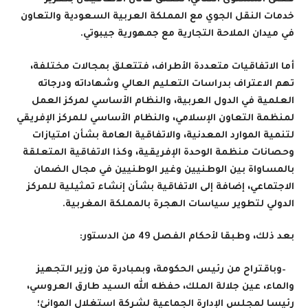
خدمات النقل الجوي مع المملكة العربية السعودية والتعاون
في ميدان الملاحة التجارية مع جمهورية جيبوتي
.
أما الاتفاقيات متعددة الأطراف، فتتعلق بمجالات مختلفة،
تهم الاعتراف بدراسات التعليم العالي وشهاداته ودرجاته
العلمية في الدول العربية، والنظام الأساسي لمركز العمل
لمنظمة التعاون الإسلامي، والنظام الأساسي للمركز الإفريقي
لتنمية الموارد المعدنية، والاتفاقية العامة بشأن امتيازات
وحصانات منظمة الوحدة الإفريقية، وكذا الاتفاقية المتعلقة
بالمساواة بين الوطنيين وغير الوطنيين في مجال الضمان
الاجتماعي، إضافة إلى الاتفاقية بشأن إنشاء تمثيلية للمركز
الدولي لتطوير سياسات الهجرة بالمملكة المغربية
.
بعد ذلك، وطبقا لأحكام الفصل 49 من الدستور
:
–
وباقتراح من رئيس الحكومة، وبمبادرة من وزير التجهيز
والماء، عين جلالة الملك، حفظه الله السيد طارق العروسي،
رئيسا لمجلس الإدارة الجماعية لشركة استغلال الموانئ؛