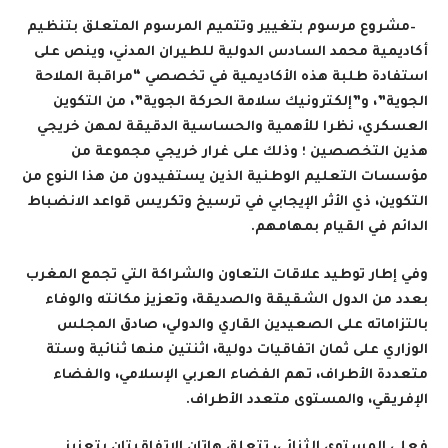
–
مشروع مرسوم بتغيير وتتميم المرسوم المتعلق بتنظيم
أكاديمية محمد السادس الدولية للطيران المدني، وينص على
استفادة طلبة هذه الأكاديمية في تخصصي “مراقبة الملاحة
الجوية”، و”إلكترونيك سلامة الحركة الجوية”، من التكوين
العسكري، نظرا للأهمية والحساسية الدقيقة لمهن خريجي
هذين التخصصين ؛ وذلك على غرار خريجي مجموعة من
مؤسسات التعليم الوطنية الذين يستفيدون من هذا النوع من
التكوين، ذي الأثر الإيجابي في ترسيخ وتكريس قواعد الانضباط
الدائم في القيام بمهامهم
.
وفي إطار توطيد علاقات التعاون والشراكة التي تجمع المغرب
بعدد من الدول الشقيقة والصديقة، وتعزيز مكانته والوفاء
بالتزاماته على الصعيدين القاري والدولي، صادق المجلس
الوزاري على ثمان اتفاقيات دولية، اثنتين منها ثنائية وستة
متعددة الأطراف، تهم الفضاء العربي الإسلامي، والفضاء
الإفريقي، والمستوى متعدد الأطراف
.
فعلى المستوى الثنائي، تتعلق هاتان الاتفاقيتان بتعزيز