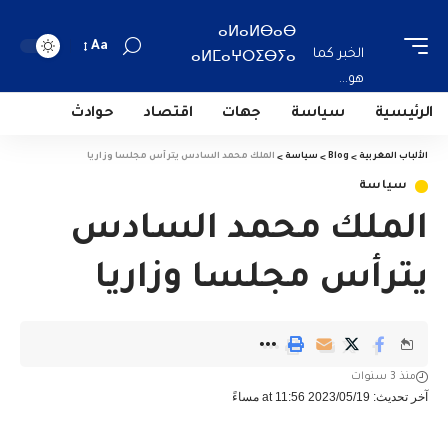
ⴰⵍⴰⵍⴱⴰⴱ
Aa
الخبر كما
ⴰⵍⵎⴰⵖⵔⵉⴱⵢⴰ
هو...
الرئيسية
سياسة
جهات
اقتصاد
حوادث
الألباب المغربية
>
Blog
>
سياسة
>
الملك محمد السادس يترأس مجلسا وزاريا
سياسة
الملك محمد السادس
يترأس مجلسا وزاريا
منذ 3 سنوات
آخر تحديث: 2023/05/19 at 11:56 مساءً