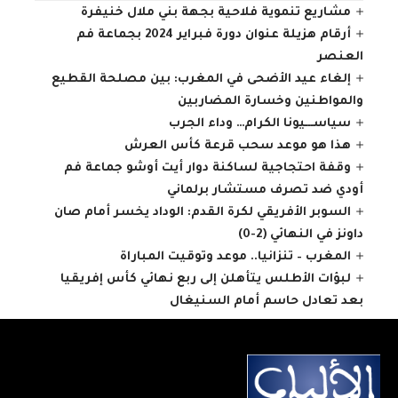
مشاريع تنموية فلاحية بجهة بني ملال خنيفرة
أرقام هزيلة عنوان دورة فبراير 2024 بجماعة فم
العنصر
إلغاء عيد الأضحى في المغرب: بين مصلحة القطيع
والمواطنين وخسارة المضاربين
سياســـيونا الكرام… وداء الجرب
هذا هو موعد سحب قرعة كأس العرش
وقفة احتجاجية لساكنة دوار أيت أوشو جماعة فم
أودي ضد تصرف مستشار برلماني
السوبر الأفريقي لكرة القدم: الوداد يخسر أمام صان
داونز في النهائي (2-0)
المغرب – تنزانيا.. موعد وتوقيت المباراة
لبؤات الأطلس يتأهلن إلى ربع نهائي كأس إفريقيا
بعد تعادل حاسم أمام السنيغال