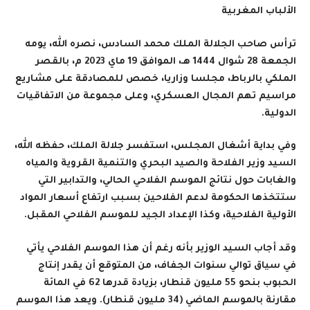
الألباب المغربية
ترأس صاحب الجلالة الملك محمد السادس، نصره الله، يومه
الجمعة 28 شوال 1444 هـ، الموافق 19 ماي 2023 م، بالقصر
الملكي بالرباط، مجلسا وزاريا، خصص للمصادقة على مشاريع
مراسيم تهم المجال العسكري، وعلى مجموعة من الاتفاقيات
الدولية
.
وفي بداية أشغال المجلس، استفسر جلالة الملك، حفظه الله،
السيد وزير الفلاحة والصيد البحري والتنمية القروية والمياه
والغابات حول نتائج الموسم الفلاحي الحالي، والتدابير التي
ستتخذها الحكومة لدعم الفلاحين بسبب ارتفاع أسعار المواد
الأولية الفلاحية، وكذا الإعداد الجيد للموسم الفلاحي المقبل
.
وقد أجاب السيد الوزير بأنه رغم أن هذا الموسم الفلاحي يأتي
في سياق توالي سنوات الجفاف، من المتوقع أن يقدر إنتاج
الحبوب بنحو 55 مليون قنطار، بزيادة قدرها 62 في المائة
مقارنة بالموسم الماضي (34 مليون قنطار). ويعد هذا الموسم