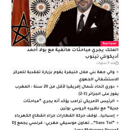
سياسة
الملك يجري مباحثات هاتفية مع بولا أحمد
أديكونلي تينوب
منذ 3 سنوات
والي جهة بني ملال خنيفرة يقوم بزيارة تفقدية للمركز
الاستشفائي الجهوي
دوري اتحاد شمال إفريقيا لأقل من 20 سنة : المغرب
يفوز على الجزائر (3-2)
الرئيس الأمريكي ترامب يؤكد أنه يجري “مباحثات
جدية” مع نظيره الروسي بوتين
إسبانيا.. توقف حركة القطارات جراء انقطاع الكهرباء
“Sans Toi”… تعاون موسيقي مغربي- فرنسي يجمع DJ