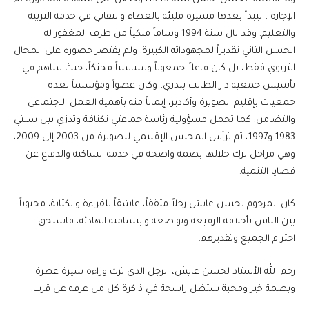
الإجازة ، ليبدأ بعدها مسيرة مليئة بالعطاء والتفاني في خدمة التربية
والتعليم. وقد نال سنة 1994 وساماً ملكياً من طرف المغفور له
الحسن الثاني تقديراً لمجهوداته الكبيرة. ولم يقتصر حضوره على المجال
التربوي فقط، بل كان فاعلاً جمعوياً وسياسياً محنكاً، حيث ساهم في
تأسيس جمعية دار الطالب بتدزي، وكان عضواً ومؤسساً لعدة
جمعيات بإقليم الصويرة وأكادير، إيماناً منه بأهمية العمل الاجتماعي
والتضامن. كما تحمل مسؤولية رئاسة جماعتي نكنافة وتدزي بين سنتي
1983 و1997، ثم ترأس المجلس الإقليمي للصويرة من 2003 إلى 2009،
وهي مراحل ترك خلالها بصمة واضحة في خدمة الساكنة والدفاع عن
قضايا التنمية.
كان المرحوم لحسن عايش رجلاً مثقفاً، عاشقاً للقراءة والكتابة، محبوباً
بين الناس بأخلاقه الرفيعة وتواضعه وابتسامته الهادئة، فاستحق
احترام الجميع وتقديرهم.
رحم الله الأستاذ لحسن عايش، الرجل الذي ترك وراءه سيرة عطرة
وبصمة خير ومحبة ستظل راسخة في ذاكرة كل من عرفه عن قرب.