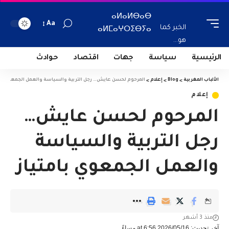
ⴰⵍⴰⵍⴱⴰⴱ
Aa
الخبر كما
ⴰⵍⵎⴰⵖⵔⵉⴱⵢⴰ
هو...
الرئيسية
سياسة
جهات
اقتصاد
حوادث
الألباب المغربية
>
Blog
>
إعلام
>
المرحوم لحسن عايش… رجل التربية والسياسة والعمل الجمعوي بام
إعلام
المرحوم لحسن عايش…
رجل التربية والسياسة
والعمل الجمعوي بامتياز
منذ 3 أشهر
آخر تحديث: 2026/05/16 at 6:56 مساءً