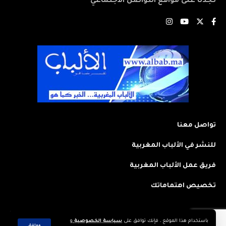
تجدنا على مواقع التواصل الاجتماعي
تواصل معنا
للنشر في الألباب المغربية
فريق عمل الألباب المغربية
تخصيص اهتماماتك
باستخدام هذا الموقع ، فإنك توافق على
سياسة الخصوصية
و
2023 © جميع الحقوق محفوظة لجريدة: الألباب المغربية. تم تصميمه وتطويره
موافق