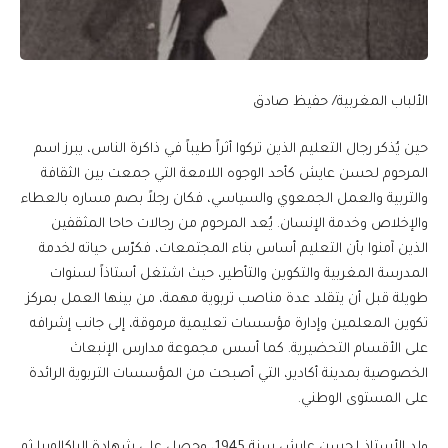
الألباب المغربية/ حفيظ صادق
حين يُذكر رجال التعليم الذين تركوا أثراً طيباً في ذاكرة الناس، يبرز اسم
المرحوم لحسن عايش كأحد الوجوه اللامعة التي جمعت بين الثقافة
والتربية والعمل الجمعوي والسياسي، فكان رجلاً بصم مساره بالعطاء
والإخلاص وخدمة الإنسان. يُعد المرحوم من رجالات حاحا المثقفين
الذين آمنوا بأن التعليم أساس بناء المجتمعات، فكرّس حياته لخدمة
المدرسة المغربية والتكوين والتأطير، حيث اشتغل أستاذاً لسنوات
طويلة قبل أن يتقلد عدة مناصب تربوية مهمة، من بينها العمل بمركز
تكوين المعلمين وإدارة مؤسسات تعليمية مرموقة، إلى جانب إشرافه
على الأقسام التحضيرية. كما أسس مجموعة مدارس الإنبعاث
الخصوصية بمدينة أكادير، التي أصبحت من المؤسسات التربوية الرائدة
على المستوى الوطني.
ولد الأستاذ لحسن عايش سنة 1945، وحصل على شهادة الباكالوريا ثم