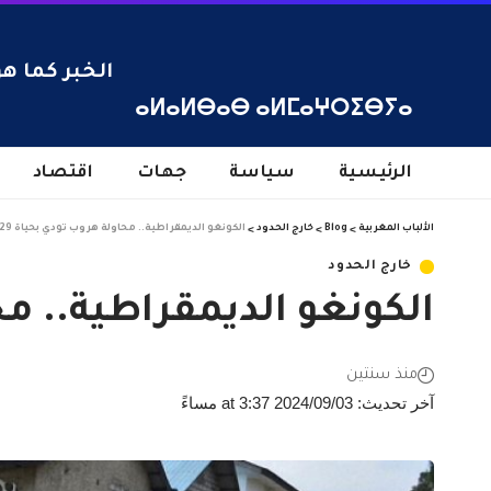
الخبر كما هو
ⴰⵍⴰⵍⴱⴰⴱ ⴰⵍⵎⴰⵖⵔⵉⴱⵢⴰ
الرئيسية
سياسة
جهات
اقتصاد
الألباب المغربية
>
Blog
>
خارج الحدود
>
الكونغو الديمقراطية.. محاولة هروب تودي بحياة 129 سجينا
خارج الحدود
الكونغو الديمقراطية.. محاولة
منذ سنتين
آخر تحديث: 2024/09/03 at 3:37 مساءً