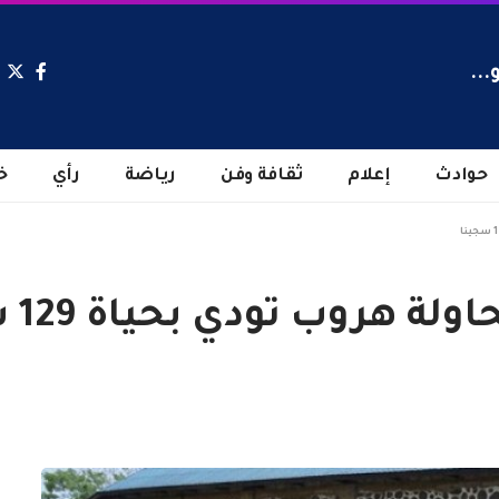
...
حوادث
إعلام
ثقافة وفن
رياضة
رأي
خ
 هروب تودي بحياة 129 سجينا