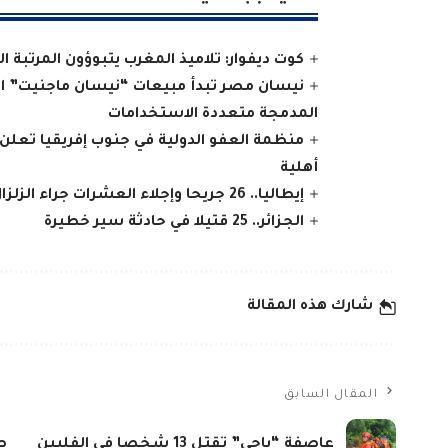
كوت ديفوار: تلاميذ المغرب يتبوؤون المرتبة ا
نيسان مصر تبدأ مبيعات “نيسان ماجنيت” المج
المدمجة متعددة الاستخدامات
منظمة العفو الدولية في جنوب إفريقيا تعلن
أهلية
إيطاليا.. 26 جريحا وإجلاء العشرات جراء الزلزال في جنوب البلاد
الجزائر.. 25 قتيلا في حادثة سير خطيرة
شارك هذه المقالة
المقال السابق
عاصفة “ياجي” تقتل 13 شخصا في الفلبين
ص