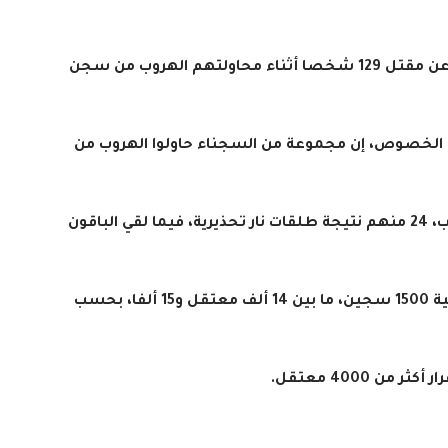
أعلنت حكومة جمهورية الكونغو الديمقراطية، عن مقتل 129 شخصا أثناء محاولتهم الهروب من سجن
هذا الخصوص، إن مجموعة من السجناء حاولوا الهروب من
وأضاف أن 129 سجينا قتلوا أثناء محاولة الهروب، 24 منهم نتيجة طلقات نار تحذيرية، فيما لقي الباقون
ويضم سجن ماكالا الذي تبلغ طاقته الاستيعابية 1500 سجين، ما بين 14 ألف معتقل و15 ألفا، بحسب