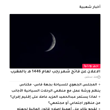
أخبار شعبية
دين ودنيا
الاعلان عن فاتح شهر رجب لعام 1446 هـ بالمغرب
منذ سنتين
المجلس الجهوي للسياحة بجهة فاس- مكناس
ينظم ورشة عمل مع منظمي الرحلات السياحية الأجانب
لماذا يستمر عبدالحميد المزيد عاملا على إقليم إفران؟
من منظور اجتماعي أو مجتمعي؟
لقجع يؤكد على أهمية إصلاح قانون المالية لجعله