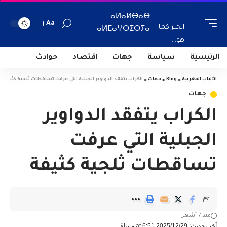
ⴰⵍⴰⵍⴱⴰⴱ
Aa
الخبر كما
ⴰⵍⵎⴰⵖⵔⵉⴱⵢⴰ
هو...
الرئيسية
سياسة
جهات
اقتصاد
حوادث
الألباب المغربية
>
Blog
>
جهات
>
الكراب يتفقد الدواوير الجبلية التي عرفت تساقطات ثلجية كثيفة
جهات
الكراب يتفقد الدواوير
الجبلية التي عرفت
تساقطات ثلجية كثيفة
منذ 7 أشهر
آخر تحديث: 2025/12/29 at 6:51 مساءً