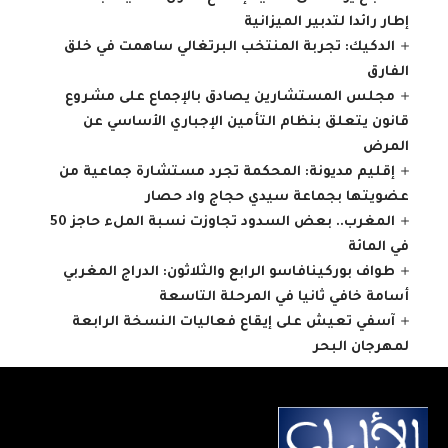
إطار رائدا لتدبير الميزانية
الدكيك: تجربة المنتخب البرتغالي ساهمت في خلق
الفارق
مجلس المستشارين يصادق بالإجماع على مشروع
قانون يتعلق بنظام التأمين الإجباري الأساسي عن
المرض
إقليم مديونة: المحكمة تجرد مستشارة جماعية من
عضويتها بجماعة سيدي حجاج واد حصار
المغرب.. بعض السدود تجاوزت نسبة الملء حاجز 50
في المائة
طواف بوركينافاسو الرابع والثلاثون: الدراج المغربي
أسامة خافي ثانيا في المرحلة التاسعة
آسفي تعيش على إيقاع فعاليات النسخة الرابعة
لمهرجان البحر