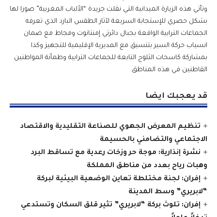
وتأتي هذه الزيارة الميدانية التي نقلت جريدة “الألباب المغربية” صورا لها
بشكل حصري للإستجابة السريعة لآثار الطقس البارد الذي تعرفه
الجماعات الترابية الواقعة بجبال دائرتي إمنتانوت ومجاط مع ضمان
انسياب حركة السير بتنسيق مع المديرية الإقليمية للتجهيز وكذا
بمشاركة كاسحات الثلوج التابعة للجماعات الترابية وطمأنة المواطنين
القاطنين في هذه المناطق.
قد يعجبك ايضا
تنظيم المعرض الجهوي للصناعة التقليدية والاقتصاد
الاجتماعي والتضامني بالحسيمة
نشرة إنذارية: موجة حر وزخات رعدية مع تساقط البرد
وهبات رياح بعدد من مناطق المملكة
إفران: لجنة مختلطة تعاين الوضعية البيئية لبركة
“لابريري” وسط المدينة
إفران: تلوث بركة “لابريري” تثير قلق السكان وتستدعي