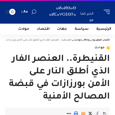
ⴰⵍⴰⵍⴱⴰⴱ
Aa
الخبر كما
ⴰⵍⵎⴰⵖⵔⵉⴱⵢⴰ
هو...
الرئيسية
سياسة
جهات
اقتصاد
حوادث
الألباب المغربية
>
Blog
>
حوادث
>
القنيطرة.. العنصر الفار الذي أطلق النار على الأمن بورزازات في 
حوادث
القنيطرة.. العنصر الفار
الذي أطلق النار على
الأمن بورزازات في قبضة
المصالح الأمنية