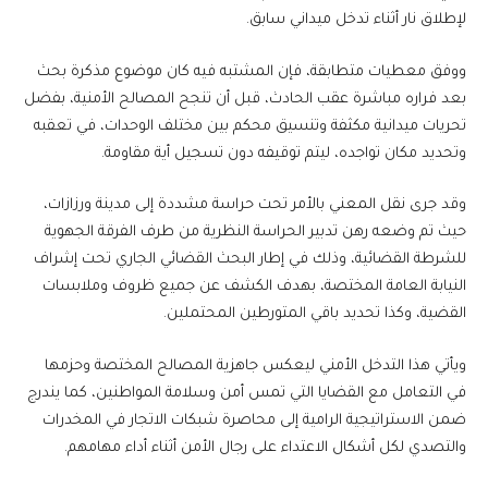
لإطلاق نار أثناء تدخل ميداني سابق.
ووفق معطيات متطابقة، فإن المشتبه فيه كان موضوع مذكرة بحث
بعد فراره مباشرة عقب الحادث، قبل أن تنجح المصالح الأمنية، بفضل
تحريات ميدانية مكثفة وتنسيق محكم بين مختلف الوحدات، في تعقبه
وتحديد مكان تواجده، ليتم توقيفه دون تسجيل أية مقاومة.
وقد جرى نقل المعني بالأمر تحت حراسة مشددة إلى مدينة ورزازات،
حيث تم وضعه رهن تدبير الحراسة النظرية من طرف الفرقة الجهوية
للشرطة القضائية، وذلك في إطار البحث القضائي الجاري تحت إشراف
النيابة العامة المختصة، بهدف الكشف عن جميع ظروف وملابسات
القضية، وكذا تحديد باقي المتورطين المحتملين.
ويأتي هذا التدخل الأمني ليعكس جاهزية المصالح المختصة وحزمها
في التعامل مع القضايا التي تمس أمن وسلامة المواطنين، كما يندرج
ضمن الاستراتيجية الرامية إلى محاصرة شبكات الاتجار في المخدرات
والتصدي لكل أشكال الاعتداء على رجال الأمن أثناء أداء مهامهم.