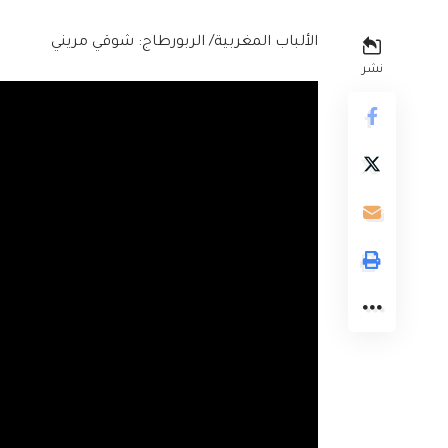
الألباب المغربية/ الربورطاج: شوقي مريني
نشر