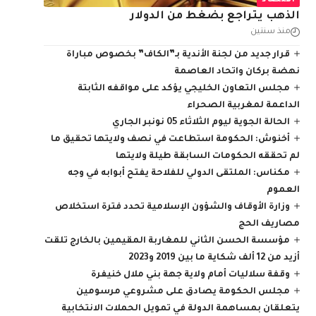
اقتصاد
الذهب يتراجع بضغط من الدولار
منذ سنتين
قرار جديد من لجنة الأندية بـ”الكاف” بخصوص مباراة
نهضة بركان واتحاد العاصمة
مجلس التعاون الخليجي يؤكد على مواقفه الثابتة
الداعمة لمغربية الصحراء
الحالة الجوية ليوم الثلاثاء 05 نونبر الجاري
أخنوش: الحكومة استطاعت في نصف ولايتها تحقيق ما
لم تحققه الحكومات السابقة طيلة ولايتها
مكناس: الملتقى الدولي للفلاحة يفتح أبوابه في وجه
العموم
وزارة الأوقاف والشؤون الإسلامية تحدد فترة استخلاص
مصاريف الحج
مؤسسة الحسن الثاني للمغاربة المقيمين بالخارج تلقت
أزيد من 12 ألف شكاية ما بين 2019 و2023
وقفة سلاليات أمام ولاية جهة بني ملال خنيفرة
مجلس الحكومة يصادق على مشروعي مرسومين
يتعلقان بمساهمة الدولة في تمويل الحملات الانتخابية