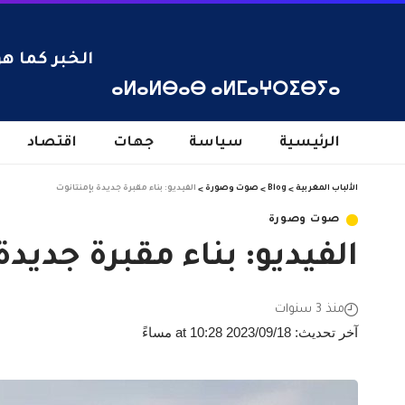
الخبر كما هو
ⴰⵍⴰⵍⴱⴰⴱ ⴰⵍⵎⴰⵖⵔⵉⴱⵢⴰ
الرئيسية
سياسة
جهات
اقتصاد
الألباب المغربية
>
Blog
>
صوت وصورة
>
الفيديو: بناء مقبرة جديدة بإمنتانوت
صوت وصورة
الفيديو: بناء مقبرة جديدة
منذ 3 سنوات
آخر تحديث: 2023/09/18 at 10:28 مساءً