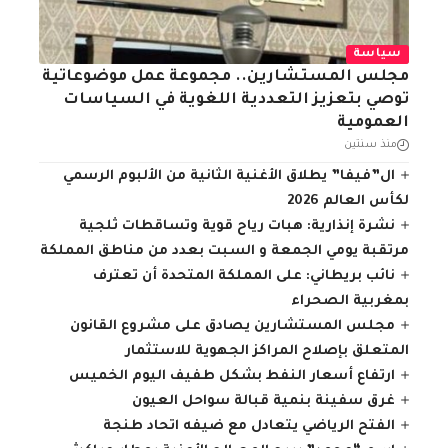
سياسة
مجلس المستشارين.. مجموعة عمل موضوعاتية
توصي بتعزيز التعددية اللغوية في السياسات
العمومية
منذ سنتين
ال”فيفا” يطلاق الأغنية الثانية من الألبوم الرسمي
لكأس العالم 2026
نشرة إنذارية: هبات رياح قوية وتساقطات ثلجية
مرتقبة يومي الجمعة و السبت بعدد من مناطق المملكة
نائب بريطاني: على المملكة المتحدة أن تعترف
بمغربية الصحراء
مجلس المستشارين يصادق على مشروع القانون
المتعلق بإصلاح المراكز الجهوية للاستثمار
ارتفاع أسعار النفط بشكل طفيف اليوم الخميس
غرق سفينة بنمية قبالة سواحل العيون
الفتح الرياضي يتعادل مع ضيفه اتحاد طنجة