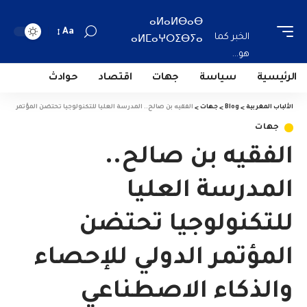
ⴰⵍⴰⵍⴱⴰⴱ
Aa
الخبر كما
ⴰⵍⵎⴰⵖⵔⵉⴱⵢⴰ
هو...
الرئيسية
سياسة
جهات
اقتصاد
حوادث
الألباب المغربية
>
Blog
>
جهات
>
الفقيه بن صالح.. المدرسة العليا للتكنولوجيا تحتضن المؤتمر الدولي للإح
جهات
الفقيه بن صالح..
المدرسة العليا
للتكنولوجيا تحتضن
المؤتمر الدولي للإحصاء
والذكاء الاصطناعي