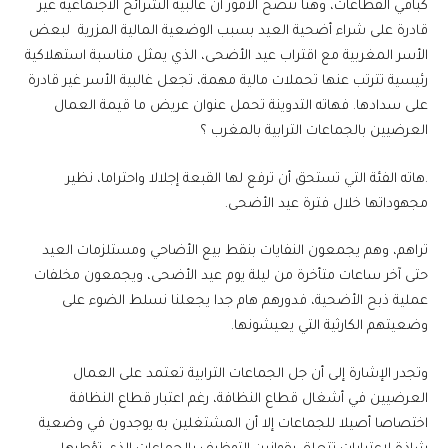
كباقي القطاعات، وهنا تتضح الأمور أن غالبية الشرائح الاجتماعية غير
قادرة على شراء أضحية العيد بسبب الوضعية المالية المزرية لبعض
الأسر المغربية مع اقتراب عيد الأضحى، الذي يمثل مناسبة استهلاكية
رئيسية تترتب عنها تحملات مالية مهمة، تجعل غالبية الأسر غير قادرة
على سدادها. فهاته التدوينة تحمل عنوان عريض ما قيمة العمال
العرضيين بالجماعات الترابية بالمغرب ؟
.هاته الفئة التي تستحق أن ترفع لها القبعة إجلالا واحتراما، نظير
مجهوداتها خلال فترة عيد الأضحى.
تراهم، وهم يجمعون النفايات بنقط بيع الأضاحي ومستلزمات العيد
حتى آخر ساعات متأخرة من ليلة يوم عيد الأضحى، ويجمعون مخلفات
عملية ذبح الأضحية، فدورهم هام جدا يجعلنا نسلط الضوء على
وضعيتهم الكارثية التي يعيشونها.
وتجدر الإشارة إلى أن جل الجماعات الترابية تعتمد على العمال
العرضيين في أشغال قطاع النظافة، رغم اعتبار قطاع النظافة
اختصاصا أصيلا للجماعات إلا أن المشتغلين به يوجدون في وضعية