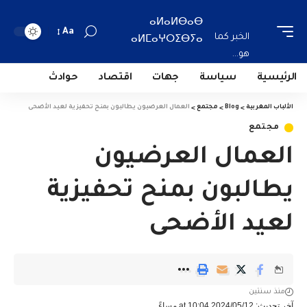
ⴰⵍⴰⵍⴱⴰⴱ
Aa
الخبر كما
ⴰⵍⵎⴰⵖⵔⵉⴱⵢⴰ
هو...
الرئيسية
سياسة
جهات
اقتصاد
حوادث
الألباب المغربية
>
Blog
>
مجتمع
>
العمال العرضيون يطالبون بمنح تحفيزية لعيد الأضحى
مجتمع
العمال العرضيون
يطالبون بمنح تحفيزية
لعيد الأضحى
منذ سنتين
آخر تحديث: 2024/05/12 at 10:04 مساءً