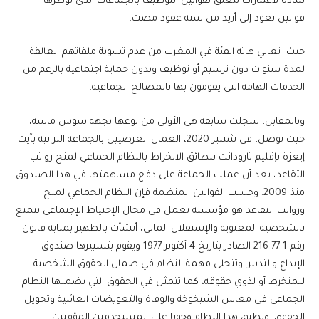
شاذة لاعتبارات تتعلق بقوانين التوظيف بالجماعات الذي تؤطرها
قوانين تعود إلى أزيد من ستة عقود مضت.
حيث تعاني هاته الفئة في المغرب من عدم تسوية ملفاتهم العالقة
لمدة سنوات دون ترسيم أو توظيف وبدون حماية اجتماعية بالرغم من
الخدمات الهامة التي يقومون بها بالمصالح الجماعية.
وبالمقابل، سجلت سابقة هي الأولى من نوعها بجهة سوس ماسة،
حيث توصل، في شتنبر 2020، العمال العرضيين بالجماعة الترابية بآيت
إيعزة بإقليم تارودانت ببطائق الانخراط بالنظام الجماعي لمنح رواتب
التقاعد، بعد أن عملت الجماعة على دفع مساهمتها في هذا الصندوق
منذ 2009. وحسب القوانين المنظمة فإن النظام الجماعي لمنح
ورواتب التقاعد هو مؤسسة تعمل في مجال الإحتياط الإجتماعي تتمتع
بالشخصية المعنوية والإستقلال المالي، أنشأت بالظهير بمثابة قانون
رقم 1-77-216 الصادر بتاريخ 4 أكتوبر 1977 ويقوم بتسييرها صندوق
الإيداع والتدبير. وتتجلى مهمة النظام في ضمان الحقوق الشخصية
للمنخرط أو لذوي حقوقه، كما تتمثل في الحقوق التي يضمنها النظام
الجماعي في معاش الشيخوخة والوفاة والتعويضات العائلية وتحويل
الحقوق. ويطبق هذا النظام وجوبا على المستخدمين المؤقتين