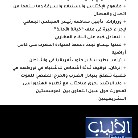
مفهوم الإختلاس والاستيلاء والسرقة وما بينهما من
اتصال وانفصال
ورزازات.. تأجيل محاكمة رئيس المجلس الجماعي
لإجراء خبرة في ملف “خيانة الأمانة”
التعادل خيم على اللقاء المغاربي
غينيا بيساو تجدد دعمها لسيادة المغرب على كامل
أراضيه
ترامب يطرد سفير جنوب أفريقيا في واشنطن
إنزكان.. توقيف ثلاثة أشخاص للاشتباه في تورطهم في
قضية تتعلق بتبادل الضرب والجرح المفضي للموت
ولد الرشيد يجري مباحثات مع نظيره الهندوراسي
تمحورت حول سبل التعاون بين المؤسستين
التشريعيتين