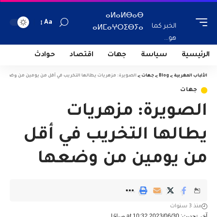
ⴰⵍⴰⵍⴱⴰⴱ
Aa
الخبر كما
ⴰⵍⵎⴰⵖⵔⵉⴱⵢⴰ
هو...
الرئيسية
سياسة
جهات
اقتصاد
حوادث
الألباب المغربية
>
Blog
>
جهات
>
الصويرة: مزهريات يطالها التخريب في أقل من يومين من وضعها
جهات
الصويرة: مزهريات
يطالها التخريب في أقل
من يومين من وضعها
منذ 3 سنوات
آخر تحديث: 2023/06/30 at 10:32 صباحًا