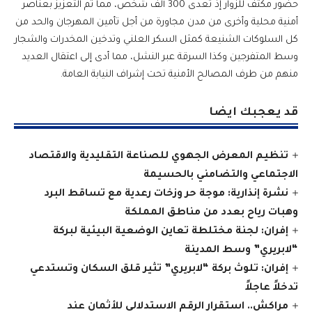
حضور مكثف للزوار إذ تعدى 300 ألف شخص، مما تم التعزيز بعناصر
أمنية محلية وأخرى من مدن مجاورة من أجل تأمين المهرجان والحد من
كل السلوكات الشنيعة كمثل السكر العلني وتدخين المخدرات والشجار
وسط المتفرجين وكذا السرقة عبر النشل، مما أدى إلى اعتقال العديد
منهم من طرف المصالح الأمنية تحت إشراف النيابة العامة.
قد يعجبك ايضا
تنظيم المعرض الجهوي للصناعة التقليدية والاقتصاد
الاجتماعي والتضامني بالحسيمة
نشرة إنذارية: موجة حر وزخات رعدية مع تساقط البرد
وهبات رياح بعدد من مناطق المملكة
إفران: لجنة مختلطة تعاين الوضعية البيئية لبركة
“لابريري” وسط المدينة
إفران: تلوث بركة “لابريري” تثير قلق السكان وتستدعي
تدخلاً عاجلاً
مراكش.. استقرار الرقم الاستدلالي للأثمان عند