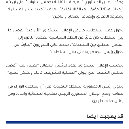
وحدّد الإعلان الدستوري “المرحلة الانتقالية بخمس سنوات”، على أن يتم
“إحداث هيئة لتحقيق العدالة الانتقالية”، بهدف “تحديد سبل المساءلة
ومعرفة الحقائق وإنصاف الضحايا والناجين”.
وحول عمل السلطات، جاء في الإعلان الدستوري: “لأن مبدأ الفصل ما
بين السلطات كان غائبًا عن النظم السياسية، تعمّدنا اللجوء إلى
الفصل المطلق بين السلطات”، بعدما عانى السوريون “سابقًا من
تغوّل رئيس الجمهورية على باقي السلطات”.
وبحسب الإعلان الدستوري، يعود للرئيس الانتقالي “تعيين ثلث” أعضاء
مجلس الشعب الذي يتولى “العملية التشريعية كاملة وبشكل منفرد”.
ويتولى رئيس الجمهورية السلطة التنفيذية، على أن يساعده الوزراء في
مهامه، ومنح الإعلان الدستوري الرئيس صلاحية استثنائية واحدة، وهي
إعلان حالة الطوارئ.
قد يعجبك ايضا