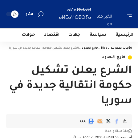
ⴰⵍⴰⵍⴱⴰⴱ
Aa
الخبر كما
ⴰⵍⵎⴰⵖⵔⵉⴱⵢⴰ
هو...
الرئيسية
سياسة
جهات
اقتصاد
حوادث
الألباب المغربية
>
Blog
>
خارج الحدود
>
الشرع يعلن تشكيل حكومة انتقالية جديدة في سوريا
خارج الحدود
الشرع يعلن تشكيل
حكومة انتقالية جديدة في
سوريا
منذ سنة واحدة
آخر تحديث: 2025/03/30 at 4:51 مساءً