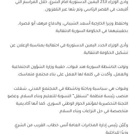
وأدى الوزراء الـ23 اليمين الدستورية أمام الشرع، خلال المراسم التي
أقيمت في القصر الرئاسي وتم بثها عبر التلفزيون.
واحتفظ وزيرا الخارجية أسعد الشيباني، والدفاع مرهف أبو قصرة،
بحقيبتيهما في الحكومة السورية الانتقالية.
وأدى الوزراء الجدد اليمين الدستورية في احتفالية بمناسبة الإعلان عن
تشكيل الحكومة الانتقالية.
وتولت الناشطة السورية هند قبوات، حقيبة وزارة الشؤون الاجتماعية
والعمل، وأكدت في كلمة لها العمل على بناء مجتمع متماسك.
وقبوات هي سياسية وباحثة وناشطة في المجتمع المدني، شغلت
منصب رئيسة منظمة “تستقل” النسوية للتعليم وبناء السلام، وعضو
اللجنة التحضيرية لمؤتمر الحوار الوطني السوري. كما أنها أكاديمية
متخصصة في حل النزاعات وبناء السلام.
وعُيّن رئيس إدارة المخابرات العامة أنس خطاب، القريب من الشرع،
وزيرًا للداخلية.