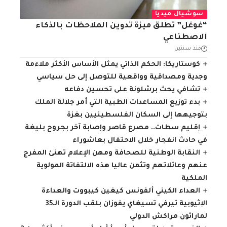
سوشيال ميديا
“غوغل” تطلق ميزة تدوين الملاحظات بالذكاء
الاصطناعي
منذ سنتين
كوستاريكا: الحكم الذاتي يمثل الأساس الأكثر ملاءمة
وجدية ومصداقية وواقعية للتوصل إلى حل سياسي
تشافي يحث برشلونة على تحسين دفاعه
بدء توزيع المساعدات الطبية التي أمر جلالة الملك
بتوجيهها إلى السكان الفلسطينيين بغزة
إقليم سطات.. مصرع قاصر وإصابة آخر بجروح بليغة
في حادث انفجار خلال الاحتفال بعاشوراء
النقابة الوطنية للصحافة ومهن الإعلام تهنئ المفرج
عنهم وعائلاتهم وتثمن عاليا هذه الالتفاتة المولوية
الملكية
العداء الكيني ألفونس كيغين كيبووت والعداءة
الإثيوبية تيرفي تسيغاي يفوزان بلقب الدورة الـ35
لماراثون مراكش الدولي