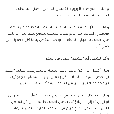
وأعلنت المفوضية الأوروبية الخميس أنها على اتصال بالسلطات
السويسرية لتقديم المساعدة الطبية.
ونقلت وسائل إعلام سويسرية وفرنسية وإيطالية مختلفة عن شهود
قولهم إن الحريق ربما اندلع عندما لامست شموع تصدر شرارات ثبّتت
على زجاجات شامبانيا، السقف اذ رفعها شخص بينما كان محمولا على
كتفي آخر.
وأكد الشهود أنه “مشهد” معتاد في المكان.
وقال أكسل الذي كان حاضرا وقت الحادثة، لوسيلة إعلام ايطالية “أعتقد
أن بعض السيدات، النادلات، كنّ يحملن زجاجات شمبانيا مع مؤثرات
نارية خفيفة. اقتربن كثيرا من السقف، وفجأة اشتعلت النيران”.
وقال شاب كان داخل الحانة في تصريح لصحيفة 24-أور التي تصدر في
لوزان إن “مؤثرات نارية وُضعت على زجاجات طلبها زبائن في الملهى
الليلي تسببت في اندلاع حريق في السقف” الذي “اشتعل بسرعة