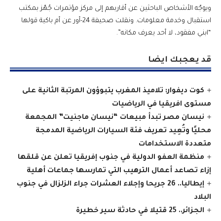
ويوجّه الأشخاص الباحثين عن أقاربهم إلى مركز مؤتمرات جُهّز بمكتب
استقبال وخدمة معلومات. ونقلت صحيفة 24-أور عن أم باكية قولها
“ابني مفقود، لا أحد يعرف مكانه”.
قد يعجبك ايضا
كوت ديفوار: تلاميذ المغرب يتبوؤون المرتبة الثانية على
مستوى افريقيا في الرياضيات
نيسان مصر تبدأ مبيعات “نيسان ماجنيت” المجمعة
محليًا وتُعِيد تعريف فئة السيارات الرياضية المدمجة
متعددة الاستخدامات
منظمة العفو الدولية في جنوب إفريقيا تعلن عن قلقها
إزاء تصاعد أعمال الترهيب التي تمارسها جماعات أهلية
إيطاليا.. 26 جريحا وإجلاء العشرات جراء الزلزال في جنوب
البلاد
الجزائر.. 25 قتيلا في حادثة سير خطيرة