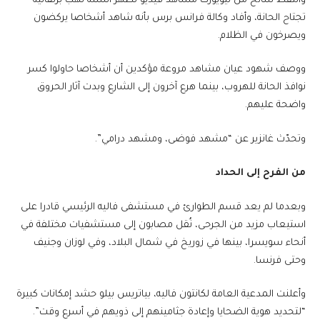
والتقط سائح من نيويورك مشاهد فيديو تُظهر ألسنة لهب برتقالية
تجتاح الحانة، وأفاد وكالة فرانس برس بأنه شاهد أشخاصا يركضون
ويصرخون في الظلام.
ووصف شهود عيان مشاهد مروعة مؤكدين أن أشخاصا حاولوا كسر
نوافذ الحانة للهروب، بينما هرع آخرون إلى الشارع وبدت آثار الحروق
واضحة عليهم.
وتحدّث غانزير عن “مشهد فوضى، ومشهد درامي”.
من الفرح إلى الحداد
وبعدما لم يعد قسم الطوارئ في مستشفى فاليه الرئيسي قادرا على
استيعاب مزيد من الجرحى، نُقل مصابون إلى مستشفيات مختلفة في
أنحاء سويسرا، بينها في زوريخ في شمال البلاد، وفي لوزان وجنيف
وحتى فرنسا.
وأعلنت المدعية العامة لكانتون فاليه، بياتريس بيلو حشد إمكانات كبيرة
“لتحديد هوية الضحايا وإعادة جثامينهم إلى ذويهم في أسرع وقت”.