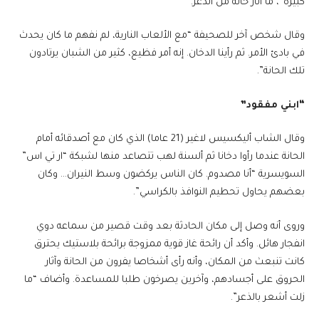
كبيرة”، ما أثار حالة من الذعر.
وقال شخص آخر للصحيفة “مع الألعاب النارية، لم نفهم ما كان يحدث
في بادئ الأمر. ثم رأينا الدخان. إنه أمر فظيع، كثير من الشبان يرتادون
تلك الحانة”.
“ابني مفقود”
وقال الشاب أليكسيس لاغير (21 عاما) الذي كان مع أصدقائه أمام
الحانة عندما رأوا دخانا ثم ألسنة لهب تتصاعد منها لشبكة “ار تي اس”
السويسرية “أنا مصدوم. كان الناس يركضون وسط النيران… وكان
بعضهم يحاول تحطيم النوافذ بالكراسي”.
وروى أنه وصل إلى مكان الحادثة بعد وقت قصير من سماعه دوي
انفجار هائل. وأكد أن رائحة غاز قوية ممزوجة برائحة بلاستيك يحترق
كانت تنبعث من المكان، وأنه رأى أشخاصا يفرون من الحانة وآثار
الحروق على أجسادهم، وآخرين يصرخون طلبا للمساعدة. وأضاف “ما
زلت أشعر بالذعر”.