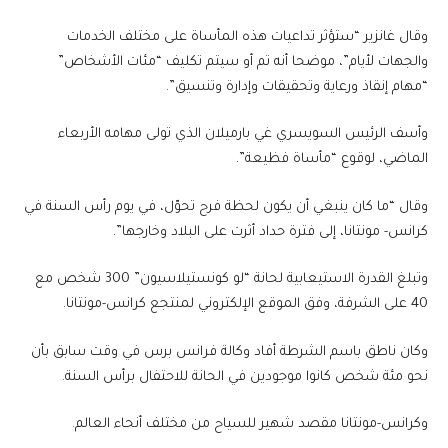
وقال غانزير “ستؤثر تداعيات هذه المأساة على مختلف الخدمات
والجهات لأيام”، موضحا أنه تم أو سيتم تكليف “مئات الأشخاص”
“مهام إنقاذ ورعاية وتحقيقات وإدارة وتنسيق”.
وأسف الرئيس السويسري غي بارميلان الذي تولى مهامه الأربعاء
الماضي، لوقوع “مأساة فظيعة”.
وقال “ما كان ينبغي أن يكون لحظة فرح تحوّل، في يوم رأس السنة في
كرانس- مونتانا، إلى فترة حداد أثرت على البلاد وخارجها”.
وتبلغ القدرة الاستيعابية لحانة “لو كونستيلاسيون” 300 شخص مع
40 على الشرفة، وفق الموقع الإلكتروني لمنتجع كرانس-مونتانا.
وكان ناطق باسم الشرطة أفاد وكالة فرانس برس في وقت سابق بأن
نحو مئة شخص كانوا موجودين في الحانة للاحتفال برأس السنة.
وكرانس-مونتانا مقصد شهير للسياح من مختلف أنحاء العالم.