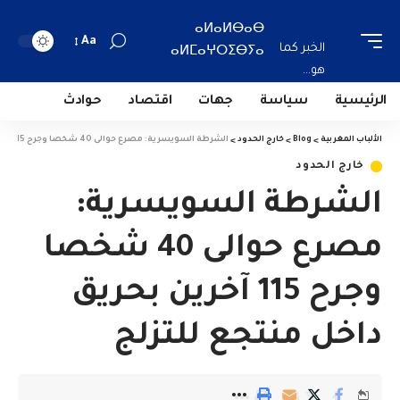
ⴰⵍⴰⵍⴱⴰⴱ
Aa
الخبر كما
ⴰⵍⵎⴰⵖⵔⵉⴱⵢⴰ
هو...
الرئيسية
سياسة
جهات
اقتصاد
حوادث
الألباب المغربية
>
Blog
>
خارج الحدود
>
الشرطة السويسرية: مصرع حوالى 40 شخصا وجرح 115 آخرين بحريق داخل منتجع للتزلج
خارج الحدود
الشرطة السويسرية:
مصرع حوالى 40 شخصا
وجرح 115 آخرين بحريق
داخل منتجع للتزلج