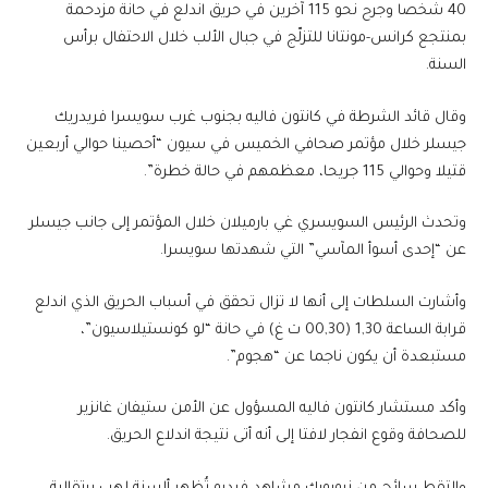
40 شخصا وجرح نحو 115 آخرين في حريق اندلع في حانة مزدحمة
بمنتجع كرانس-مونتانا للتزلّج في جبال الألب خلال الاحتفال برأس
السنة.
وقال قائد الشرطة في كانتون فاليه بجنوب غرب سويسرا فريدريك
جيسلر خلال مؤتمر صحافي الخميس في سيون “أحصينا حوالي أربعين
قتيلا وحوالي 115 جريحا، معظمهم في حالة خطرة”.
وتحدث الرئيس السويسري غي بارميلان خلال المؤتمر إلى جانب جيسلر
عن “إحدى أسوأ المآسي” التي شهدتها سويسرا.
وأشارت السلطات إلى أنها لا تزال تحقق في أسباب الحريق الذي اندلع
قرابة الساعة 1,30 (00,30 ت غ) في حانة “لو كونستيلاسيون”،
مستبعدة أن يكون ناجما عن “هجوم”.
وأكد مستشار كانتون فاليه المسؤول عن الأمن ستيفان غانزير
للصحافة وقوع انفجار لافتا إلى أنه أتى نتيجة اندلاع الحريق.