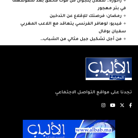
زاكورة.. طفلان ينجوان من موت محقق بعد سقوطهَما
في بئر مهجور
رمضان: فرصتك للإقلاع عن التدخين
فيديو: لوهافر الفرنسي يتعاقد مع اللاعب المغربي
سفيان بوفال
من أجل تشكيل جيل مثالي من الشباب…
تجدنا على مواقع التواصل الاجتماعي