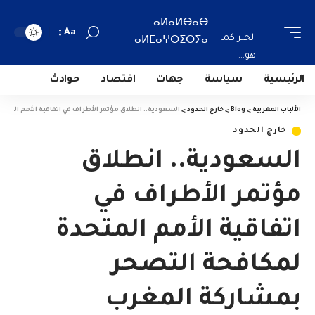
ⴰⵍⴰⵍⴱⴰⴱ
Aa
الخبر كما
ⴰⵍⵎⴰⵖⵔⵉⴱⵢⴰ
هو...
الرئيسية
سياسة
جهات
اقتصاد
حوادث
الألباب المغربية
>
Blog
>
خارج الحدود
>
السعودية.. انطلاق مؤتمر الأطراف في اتفاقية الأمم المتح
خارج الحدود
السعودية.. انطلاق
مؤتمر الأطراف في
اتفاقية الأمم المتحدة
لمكافحة التصحر
بمشاركة المغرب