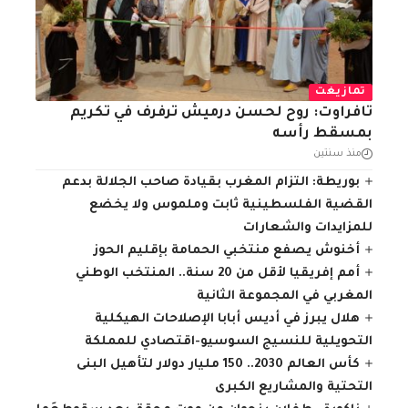
تمازيغت
تافراوت: روح لحسن درميش ترفرف في تكريم
بمسقط رأسه
منذ سنتين
بوريطة: التزام المغرب بقيادة صاحب الجلالة بدعم
القضية الفلسطينية ثابت وملموس ولا يخضع
للمزايدات والشعارات
أخنوش يصفع منتخبي الحمامة بإقليم الحوز
أمم إفريقيا لأقل من 20 سنة.. المنتخب الوطني
المغربي في المجموعة الثانية
هلال يبرز في أديس أبابا الإصلاحات الهيكلية
التحويلية للنسيج السوسيو-اقتصادي للمملكة
كأس العالم 2030.. 150 مليار دولار لتأهيل البنى
التحتية والمشاريع الكبرى