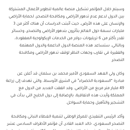
وسيتم خلال المؤتمر تشكيل منصة عالمية لتطوير الأعمال المشتركة
بين الدول لدعم عدم تدهور الأراضي ومكافحة التصحر، لحماية الأراضي
والإنسان على هذه الأرض، حيث أثبتت الدراسات أن هناك أكثر من 3
مليارات نسمة حول العالم يتأثرون بتدهور الأراضي والتصحر، وخسائر
تقدر بأكثر من 6 تريليونات دولار من الخدمات الإيكولوجية المفقودة،
وبالتالي، ستساعد هذه المنصة الدول الداعمة والدول المهتمة
والفقيرة في تقارب وجهات النظر لوقف تدهور الأراضي ومكافحة
التصحر.
وكان ولي العهد السعودي الأمير محمد بن سلمان قد أعلن عن
مبادرة “السعودية الخضراء” في الشرق الأوسط، والتي تهدف إلى زراعة
49 مليار متر مربع من الأراضي. وقد اتفقت العديد من الدول مع
المملكة وأيدت هذه الاتفاقية، بالإضافة إلى دول الخليج التي بدأت في
التشجير والتأهيل وحماية السواحل.
وأكد الرئيس التنفيذي للمركز الوطني لتنمية الغطاء النباتي ومكافحة
التصحر السعودي، خالد العبد القادر، أن مؤتمر الأطراف السادس عشر