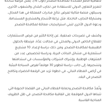
لاتفاقية الأمم المتحدة لمكافحة التصحر (كوب 16)، يمثل فرصة سانحة
لتعزيز التعاون الدولي للاستفادة من تجارب البلدان والشعوب الأخرى،
وسيكون منصة مثالية لعرض نتائج مبادرات المملكة في هذا المجال،
ومشاركة التجارب الناجحة، مثل زراعة الأشجار والمشاريع المستدامة،
ودعوة الدول الأخرى لتبني استراتيجيات مماثلة لمكافحة التصحر.
وكشف في تصريحات صحفية، عن إتاحة الكثير من فرص الاستثمارات
للقطاع الخاص الدولي والمحلي في مجالات عدّة، مرتبطة بالحلول
الطبيعية لمكافحة التصحر، ومن ذلك دراسة لإعداد 10 مشاريع
استثمارية في مشاتل النباتات البرية، ودراسة لتخصيص عدد من
المتنزهات الوطنية، وإشراك الشركات والمؤسسات في استدامتها
وتشجيرها، إلى جانب دراسة لتطوير 30 موقعاً لفرص السياحة البيئية
في أراضي الغطاء النباتي، في خطوة تزيد من الرقعة الخضراء وتكافح
التصحر في البلاد.
وتُعدّ مكافحة التصحر وحماية الغطاء النباتي من القضايا الحيوية التي
تتبناها الدول الموقعة على اتفاقية مكافحة التصحر، في ظل الظروف
المناخية القاسية.