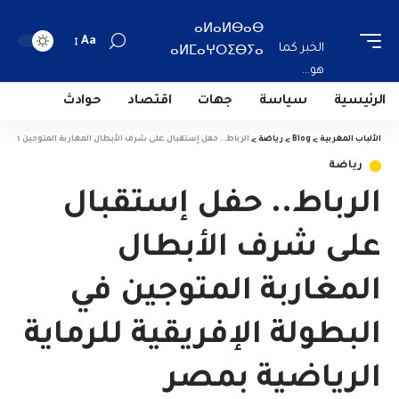
ⴰⵍⴰⵍⴱⴰⴱ
Aa
الخبر كما
ⴰⵍⵎⴰⵖⵔⵉⴱⵢⴰ
هو...
الرئيسية
سياسة
جهات
اقتصاد
حوادث
الألباب المغربية
>
Blog
>
رياضة
>
الرباط.. حفل إستقبال على شرف الأبطال المغاربة المتوجين في الب
رياضة
الرباط.. حفل إستقبال
على شرف الأبطال
المغاربة المتوجين في
البطولة الإفريقية للرماية
الرياضية بمصر