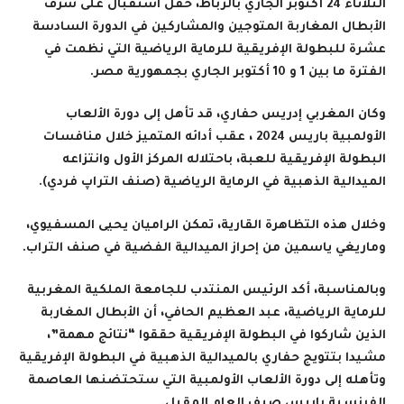
الثلاثاء 24 أكتوبر الجاري بالرباط، حفل استقبال على شرف
الأبطال المغاربة المتوجين والمشاركين في الدورة السادسة
عشرة للبطولة الإفريقية للرماية الرياضية التي نظمت في
الفترة ما بين 1 و 10 أكتوبر الجاري بجمهورية مصر.
وكان المغربي إدريس حفاري، قد تأهل إلى دورة الألعاب
الأولمبية باريس 2024 ، عقب أدائه المتميز خلال منافسات
البطولة الإفريقية للعبة، باحتلاله المركز الأول وانتزاعه
الميدالية الذهبية في الرماية الرياضية (صنف التراپ فردي).
وخلال هذه التظاهرة القارية، تمكن الراميان يحيى المسفيوي،
وماريغي ياسمين من إحراز الميدالية الفضية في صنف التراب
.
وبالمناسبة، أكد الرئيس المنتدب للجامعة الملكية المغربية
للرماية الرياضية، عبد العظيم الحافي، أن الأبطال المغاربة
الذين شاركوا في البطولة الإفريقية حققوا “نتائج مهمة”،
مشيدا بتتويج حفاري بالميدالية الذهبية في البطولة الإفريقية
وتأهله إلى دورة الألعاب الأولمبية التي ستحتضنها العاصمة
الفرنسية باريس صيف العام المقبل
.