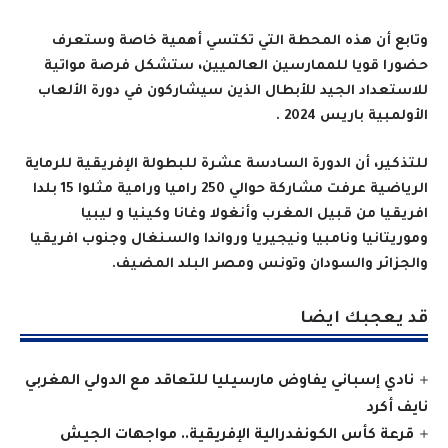
وتابع أن هذه المحطة التي تكتسي أهمية خاصة وستعرف
حضورا قويا للممارسين العالميين، ستشكل فرصة مواتية
للاستعداد الجيد للأبطال الذين سيشاركون في دورة الألعاب
الأولمبية باريس 2024
.
للتذكير، أن الدورة السادسة عشرة للبطولة الإفريقية للرماية
الرياضية عرفت مشاركة حوالي 250 راميا ورامية مثلوا 15 بلدا
افريقيا من قبيل المغرب وأنغولا وغانا وكينيا و ليبيا
وموريتانيا ونامبيا ونيجيريا ورواندا والسنغال وجنوب افريقيا
والجزائر والسودان وتونس ومصر البلد المضيف
.
قد يعجبك ايضا
نادي إسباني يفاوض مارسيليا للتعاقد مع الدولي المغربي
نايف أكرد
قرعة كأس الكونفدرالية الإفريقية.. مواجهات الجيش