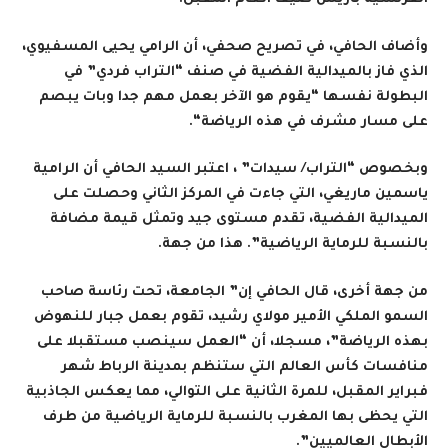
وأضاف الحافي، في تصريح صحفي، أن الرامي يحيى المسفيوي،
الذي فاز بالميدالية الفضية في صنف “التراب فردي” في
البطولة نفسها “يقوم هو الآخر بعمل مهم جدا وبات يبصم
على مسار مشرف في هذه الرياضة
“.
وبخصوص “التراب/ سيدات” ، اعتبر السيد الحافي أن الرامية
ياسمين ماريغي، التي جاءت في المركز الثاني وحصلت على
الميدالية الفضية، تقدم مستوى جيد وتمثل قيمة مضافة
بالنسبة للرماية الرياضية”. هذا من جهة.
من جهة أخرى، قال الحافي إن” الجامعة، تحت رئاسة صاحب
السمو الملكي الأمير مولاي رشيد، تقوم بعمل جبار للنهوض
بهذه الرياضة”، مسجلا، أن “العمل سينصب مستقبلا على
منافسات كأس العالم التي ستنظم بمدينة الرباط شهر
فبراير المقبل، للمرة الثانية على التوالي، مما يعكس الجاذبية
التي يحظى بها المغرب بالنسبة للرماية الرياضية من طرف
الأبطال العالميين”.