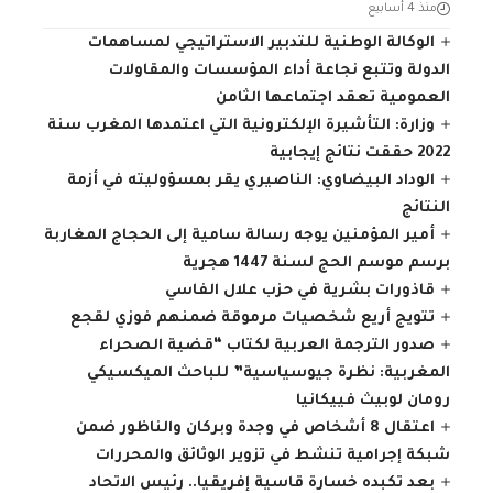
منذ 4 أسابيع
الوكالة الوطنية للتدبير الاستراتيجي لمساهمات
الدولة وتتبع نجاعة أداء المؤسسات والمقاولات
العمومية تعقد اجتماعها الثامن
وزارة: التأشيرة الإلكترونية التي اعتمدها المغرب سنة
2022 حققت نتائج إيجابية
الوداد البيضاوي: الناصيري يقر بمسؤوليته في أزمة
النتائج
أمير المؤمنين يوجه رسالة سامية إلى الحجاج المغاربة
برسم موسم الحج لسنة 1447 هجرية
قاذورات بشرية في حزب علال الفاسي
تتويج أريع شخصيات مرموقة ضمنهم فوزي لقجع
صدور الترجمة العربية لكتاب “قضية الصحراء
المغربية: نظرة جيوسياسية” للباحث الميكسيكي
رومان لوبيث فييكانيا
اعتقال 8 أشخاص في وجدة وبركان والناظور ضمن
شبكة إجرامية تنشط في تزوير الوثائق والمحررات
بعد تكبده خسارة قاسية إفريقيا.. رئيس الاتحاد