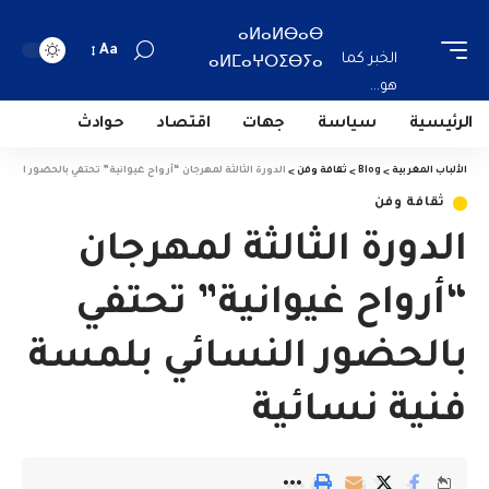
ⴰⵍⴰⵍⴱⴰⴱ
Aa
الخبر كما
ⴰⵍⵎⴰⵖⵔⵉⴱⵢⴰ
هو...
الرئيسية
سياسة
جهات
اقتصاد
حوادث
الألباب المغربية
>
Blog
>
ثقافة وفن
>
الدورة الثالثة لمهرجان “أرواح غيوانية” تحتفي بالحضور النسا
ثقافة وفن
الدورة الثالثة لمهرجان
“أرواح غيوانية” تحتفي
بالحضور النسائي بلمسة
فنية نسائية