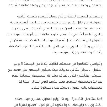
بطمة في وصلات منفردة، قبل أن يتوحدن في وصلة غنائية مشتركة.
وستعرف الأمسية لحظة عرفان ووفاء لأسماء طبعت الذاكرة
الغيوانية، من خلال تكريم الفنانة سعيدة بيروك، إحدى أعمدة تجربة
مجموعة لمشاهب، والفنان احميدة الباهري، أحد مؤسسي التجربة،
والذي ساهم أيضًا في تأسيس تجارب غنائية أخرى، أبرزها مجموعة بنات
الغيوان التي فتحت المجال أمام الأصوات النسائية. كما سيتم تكريم
الإعلامي والكاتب العربي رياض، الذي واكب الظاهرة الغيوانية بكتاباته
وأبحاثه وعلاقته برموزها ومؤسسيها.
وتتواصل التظاهرة في محطتها الثانية، ابتداءً من الجمعة 5 يونيو
المقبل، بالمركز الثقافي مديونة، حيث سيكون الجمهور على موعد مع
أمسيتين غنائيتين؛ الأولى تعرف مشاركة المجموعة النسائية أنغام
غيوانية ومجموعة السهام، فيما يشهد اليوم الموالي مشاركة
مجموعات بنات الغيوان ولمشاهب ومسناوة ميلود.
كما ستتخلل التظاهرة، يوم 10 يونيو المقبل بمسرح عبد الصمد
الكنفاوي بالدارالبيضاء، ندوة فكرية في موضوع “حضور المرأة في