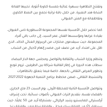
وتفتتح التظاهرة بسهرة غنائية بلمسة كناوية أنثوية، تحييها الفنانة
الشابة هند النعيرة، من خلال باقة تراثية تجمع بين النمط الكناوي
وتقاطعاته مع المتن الغيواني.
كما تحضر خلال الأمسية نفسها المجموعة الأسطورية ناس الغيوان،
بقيادة عرابها ومؤسسها الفنان عمر السيد، إلى جانب باقي أفراد
المجموعة، حيث سيقدمون مختارات من الريبرتوار الغنائي الخالد، الذي
ظل على امتداد أزيد من نصف قرن مصدر إلهام لأجيال من الشباب.
وتنظم وزارة الشباب والثقافة والتواصل ومجلس جهة الدار البيضاء
سطات هذه الدورة في إطار اتفاقية شراكة بين الطرفين، تروم تنويع
وتطوير العرض الثقافي بالجهة، خاصة فيما يتعلق بالتظاهرات
والتنشيط الثقافي، ضمن مخطط برنامج التنمية الجهوية 2022-2027.
وتتواصل الأمسية الثانية للمحطة الأولى، يوم السبت 23 ماي الجاري،
بالفضاء نفسه، بتقديم التراث الغيواني بأصوات نسائية، تحت إشراف
أركسترالي للمايسترو رشيد الركراكي، بمشاركة أزيد من 50 عازفًا، حيث
سيرافق كلًا من الفنانة سناء مرحاتي والفنانة نبيلة معن والفنانة دنيا