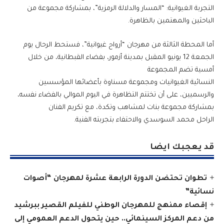
التجربة الغيوانية: “المسار والدلالة الرمزية”، بمشاركة مجموعة من
الباحثين والمهتمين بالظاهرة.
أما المحطة الثالثة من مهرجان “أرواح غيوانية”، فستحط الرحال يوم
الجمعة 12 يونيو المقبل بمدينة أزمور، بفضاء القبطانية، من خلال
أمسية تضم المجموعة
النسائية الغيوانيات ومجموعة مسناوة بأعضائها المؤسسين
والرسميين، على أن تختتم التظاهرة في اليوم الموالي بالفضاء نفسه،
بمشاركة مجموعة بنات لمشاهب وتكدة، مع تكريم الفنان
الراحل محمد السوسدي والاحتفاء بتجربته الفنية.
قد يعجبك ايضا
تطوان تحتضن الدورة الرابعة عشرة لمهرجان “أصوات
نسائية”
إقصاء ممنهج للمهرجان الوطني للفيلم القصير ببرشيد
من دعم المركز السينمائي.. حين يتحول الدعم العمومي إلى