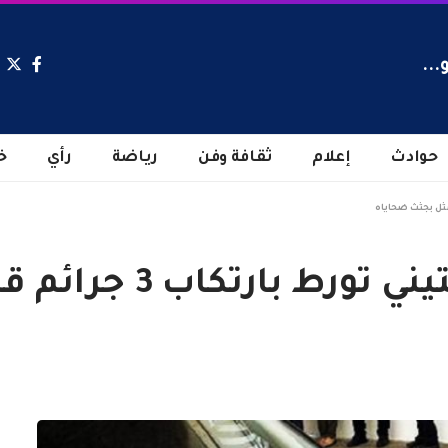
...
حوادث
إعلام
ثقافة وفن
رياضة
رأي
خ
 3 جرائم قتل ومثل بجثث ضحاياه