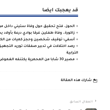
قد يعجبك ايضا
الحوز.. فتح تحقيق حول وفاة ستيني داخل مرك
زاكورة.. وفاة طفلين غرقا بوادي درعة بأولاد يح
آسفي: توقيف شخصين وحجز كميات من الكوكا
رصد اختلالات في تدبير صفقات توريد التجهيز
الترابية
مصير 30 شابا من المحمرية يكتنفه الغموض بعد رحلة هجرة نحو جزر الكناري
شارك هذه المقالة
المقال السابق