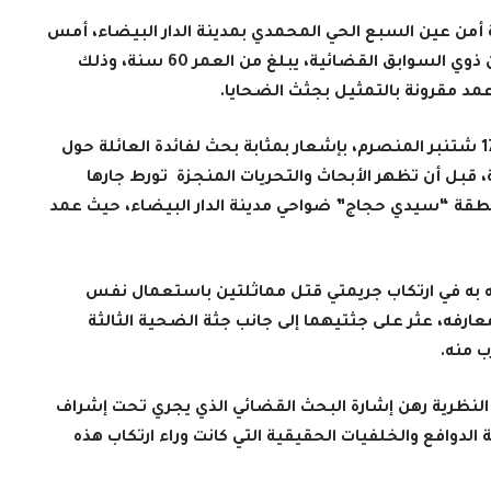
من عين السبع الحي المحمدي بمدينة الدار البيضاء، أمس
السبت 28 أكتوبر الجاري، من توقيف شخص من ذوي السوابق القضائية، يبلغ من العمر 60 سنة، وذلك
عمد مقرونة بالتمثيل بجثث الضحايا.
وكانت مصالح الأمن الوطني قد توصلت بتاريخ 17 شتنبر المنصرم، بإشعار بمثابة بحث لفائدة العائلة حول
لضحية الأولى البالغة من العمر 72 سنة، قبل أن تظهر الأبحاث والتحريات المنجزة تورط جارها
منطقة “سيدي حجاج” ضواحي مدينة الدار البيضاء، حيث عمد
 به في ارتكاب جريمتي قتل مماثلتين باستعمال نفس
رفه، عثر على جثتيهما إلى جانب جثة الضحية الثالثة
ب منه.
النظرية رهن إشارة البحث القضائي الذي يجري تحت إشراف
لدوافع والخلفيات الحقيقية التي كانت وراء ارتكاب هذه