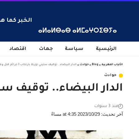
الخبر كما هو
ⴰⵍⴰⵍⴱⴰⴱ ⴰⵍⵎⴰⵖⵔⵉⴱⵢⴰ
الرئيسية
سياسة
جهات
اقتصاد
الألباب المغربية
>
Blog
>
حوادث
>
الدار البيضاء.. توقيف ستيني تورط بارتكاب 3 جرائم قتل ومثل بجثث ضحاياه
حوادث
الدار البيضاء.. توقيف ستيني تورط بارتكاب
منذ 3 سنوات
آخر تحديث: 2023/10/29 at 4:35 مساءً