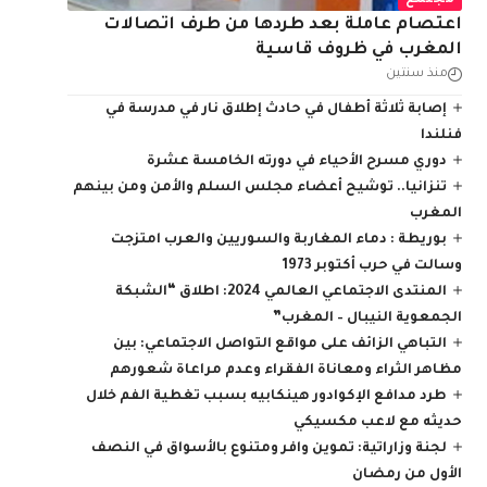
مجتمع
اعتصام عاملة بعد طردها من طرف اتصالات
المغرب في ظروف قاسية
منذ سنتين
إصابة ثلاثة أطفال في حادث إطلاق نار في مدرسة في
فنلندا
دوري مسرح الأحياء في دورته الخامسة عشرة
تنزانيا.. توشيح أعضاء مجلس السلم والأمن ومن بينهم
المغرب
بوريطة : دماء المغاربة والسوريين والعرب امتزجت
وسالت في حرب أكتوبر 1973
المنتدى الاجتماعي العالمي 2024: اطلاق “الشبكة
الجمعوية النيبال – المغرب”
التباهي الزائف على مواقع التواصل الاجتماعي: بين
مظاهر الثراء ومعاناة الفقراء وعدم مراعاة شعورهم
طرد مدافع الإكوادور هينكابيه بسبب تغطية الفم خلال
حديثه مع لاعب مكسيكي
لجنة وزاراتية: تموين وافر ومتنوع بالأسواق في النصف
الأول من رمضان