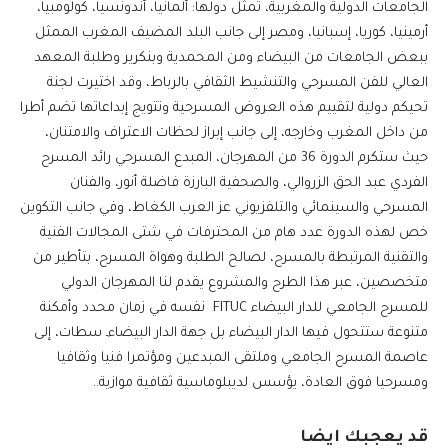
الجامعات الدولية والمغربية، تمثل دولها: ألمانيا، أندونسيا، كولومبيا،
أرمينيا، كوريا، إسبانيا، ومصر إلى جانب البلد المضيف المغرب الممثل
ببعض الجامعات من البيضاء ومن المحمدية وبنكرير وطلبة المعهد
العالي للفن المسرحي والتنشيط الثقافي بالرباط، وقد اختيرت لجنة
تحيكم دولية لتقييم هذه العروض المسرحية وتتويج إبداعاتها تضم أطرا
من داخل المغرب وخارجه، إلى جانب إبراز لحظات الاعتراف والامتنان،
حيث ستكرم الدورة 36 من المهرجان، المبدع المسرحي رائد المسرح
الفردي عبد الحق الزروالي، والصحفية البارزة فاضلة أنور، والفنان
المسرحي والسينمائي والتلفزيوني عز العرب الكغاط، وفي جانب التكوين
خص لهذه الدورة عدد هام من المحترفات في شتى المجالات الفنية
والتقنية المرتبطة بالمسرح، لصالح الطلبة وهواة المسرح، بتأطير من
متخصصين، عبر هذا الطرح والمشروع يقدم لنا المهرجان الدولي
للمسرح الجامعي للدار البيضاء FITUC نفسه في زمان محدد وأمكنة
متنوعة ستتحول فيها الدار البيضاء بل جهة الدار البيضاءـ سطات، إلى
عاصمة المسرح الجامعي وملتقى المبدعين ومؤتمرا فنيا وثقافيا
ومسرحيا فوق العادة، يؤسس لديبلوماسية ثقافية موازية..
قد يعجبك ايضا