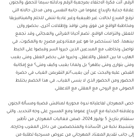
الرقم، أتت فكرة الاحتفاء بمرجعية الرقم ودلالته سيما للحمق والجنون
علاقة جدلية بالإبداع عموما من جانبه النفسي ومن مدخل حالاته التي
ترفع المبدع لحالات غير طبيعية وغير عادية تنتمي للحلم والميتافيزيقا
ومخاطبة الواقع من فوق ومن نوافذ وإطلالات أخرى، بحضور وازن
للعقل والتزامات الواقع، تضم أحيانا الغرائبي والعجائبي وقد تجمع
بينهما، كما تستحضر ما هو غير معتادوغير مصرح به والمكبوث، في
تواصل وتخاطب مع المبدعين الذين خبروا السر وقبضوا على الخيط
الهارب ما بين العقل واللاعقل، وخبروا متى يحضر العقل ومتى يغيب
ومتى يتوارى ومتى يظهر؟ بل ولماذا يغيب وكيف ومتى؟ مع إمكانية
القبض عليه والبحث عن أين يغيب؟تم التقربمن الغياب في حضرة
الحضور ومن الحضور الذي لا ينسى الغياب، في هذا الخضم يختلط
الصوفي مع الروحي مع العقلي مع اللاعقلي.
خص المهرجان لفاعلياته ندوة محورية لمناقش قضية ومسألة الجنون
وعلاقته الجدلية مع الإبداع عموما ومع المسرح على وجه التحديد، والتي
ستقتام بتاريخ 5 يوليوز 2024، ضمن فعاليات المهرجان من تأطير
وتنشيط نخبة من الأساتذة والمتخصصين من داخل المغرب وخارجه،
إلى جانب تقديم المعتاد المهرجاني من عروض مسرحية لطلبة من