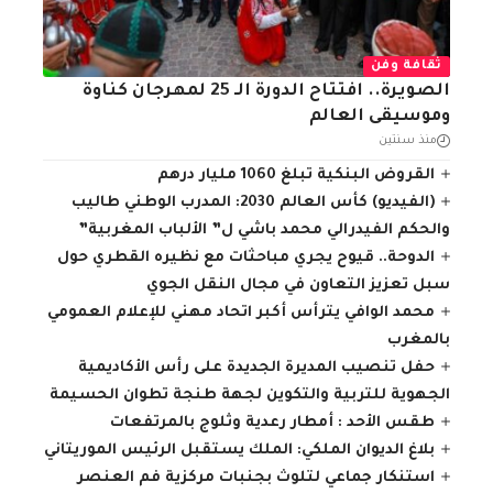
ثقافة وفن
الصويرة.. افتتاح الدورة الـ 25 لمهرجان كناوة
وموسيقى العالم
منذ سنتين
القروض البنكية تبلغ 1060 مليار درهم
(الفيديو) كأس العالم 2030: المدرب الوطني طاليب
والحكم الفيدرالي محمد باشي ل” الألباب المغربية”
الدوحة.. قيوح يجري مباحثات مع نظيره القطري حول
سبل تعزيز التعاون في مجال النقل الجوي
محمد الوافي يترأس أكبر اتحاد مهني للإعلام العمومي
بالمغرب
حفل تنصيب المديرة الجديدة على رأس الأكاديمية
الجهوية للتربية والتكوين لجهة طنجة تطوان الحسيمة
طقس الأحد : أمطار رعدية وثلوج بالمرتفعات
بلاغ الديوان الملكي: الملك يستقبل الرئيس الموريتاني
استنكار جماعي لتلوث بجنبات مركزية فم العنصر