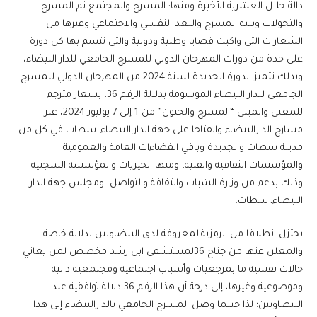
دالة خلال العشرية الأخيرة ومنها: المسرح والمجتمع ثم المسرح
والتحولات ويليه المسرح والبعد النفسي والاجتماعي وغيرها من
الشعارات التي واكبت قضايا وطنية ودولية والتي تتسم بها كل دورة
على حدة من دورات المهرجان الدولي للمسرح الجامعي للدار البيضاء،
وبذلك تتميز الدورة الجديدة لسنة 2024 من المهرجان الدولي للمسرح
الجامعي للدار البيضاء الموسومة بدلالة الرقم 36، بشعار مترجم
للمعنى والمبنى “المسرح والجنون” من 1 إلى 7 يوليوز 2024، عبر
مسارح الدارالبيضاء وانفتاحا على جهة الدار البيضاءـ سطات في كل من
مدينة سطات والجديدة وباقي الفضاءات العامة والعمومية
والمؤسسات الثقافية والفنية، ومنها الخيريات والمؤسسة السجنية
وذلك بدعم من وزارة الشباب والثقافة والتواصل، ومجلس جهة الدار
البيضاءـ سطات.
يختزل انطلاقا من الرمزيةالمعروفة لدى البيضاويين بدلالة خاصة
والمعلن عنها من جناح 36لمستشفى ابن رشد مخصص لمن يعاني
حالات نفسية ما بمرجعيات وأسباب اجتماعية ومجتمعية ذاتية
وموضوعية وغيرها، إلى درجة أن هذا الرقم 36 دلالة توافقية عند
البيضاويين؛ لذا حينما وصل المسرح الجامعي بالدارالبيضاء إلى هذا