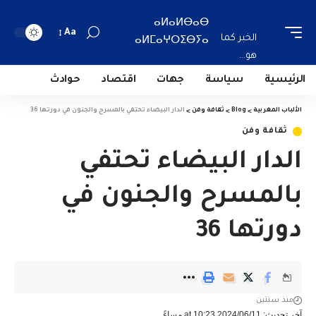
ⴰⵍⴰⵍⴱⴰⴱ
Aa
الخبر كما
ⴰⵍⵎⴰⵖⵔⵉⴱⵢⴰ
هو...
الرئيسية
سياسة
جهات
اقتصاد
حوادث
الألباب المغربية
>
Blog
>
ثقافة وفن
>
الدار البيضاء تحتفي بالمسرح والجنون في دورتها 36
ثقافة وفن
الدار البيضاء تحتفي
بالمسرح والجنون في
دورتها 36
منذ سنتين
آخر تحديث: 2024/06/11 at 10:23 مساءً