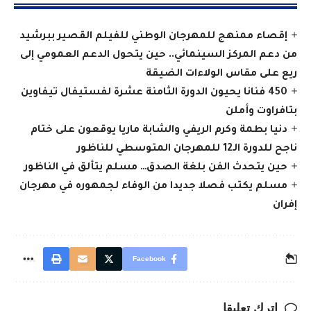
إقصاء ممنهج للمهرجان الوطني للفيلم القصير ببرشيد
من دعم المركز السينمائي.. حين يتحول الدعم العمومي إلى
ريع على مقاس الولاءات الضيقة
450 فنانا يحيون الدورة الثامنة عشرة لفستيفال تيفاوين
بتافراوت وأملن
دنيا بطمة وكرم الريفي والشابة ماريا يوقعون على ختام
ناجح للدورة الـ12 للمهرجان المتوسطي للناظور
حين يتحدث الفن بلغة الصدق… مسلم يتألق في الناظور
مسلم يكتب فصلا جديدا من الوفاء لجمهوره في مهرجان
إفران
Facebook
اترك تعليقا