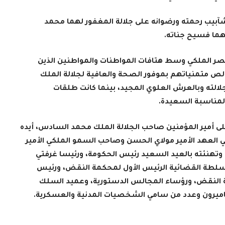
شآبيب رحمته ورضوانه على جلالة المغفور لهما محمد
هما فسيح جناته.
القصر الملكي وسط هتافات المواطنات والمواطنين الذين
خالص متمنياتهم بموفور الصحة والعافية لجلالة الملك
الته وبالعرش العلوي المجيد، بينما كانت طلقات
المناسبة السعيدة.
على أمير المؤمنين صاحب الجلالة الملك محمد السادس، أيده
ي العهد الأمير مولاي الحسن وصاحب السمو الملكي الأمير
وتهنئته بالعيد السعيد رئيس الحكومة، ورئيسا غرفتي
لسلطة القضائية الرئيس الأول لمحكمة النقض، ورئيس
مة النقض، ورؤساء المجالس الدستورية، وعميد السلك
كاميرون وعدد من سامي الشخصيات المدنية والعسكرية.