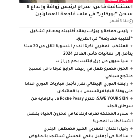
أخبار وطنية
استئنافية فاس: سراح لرئيس زواغة وإيداع 8
سجن “بوركايز” في ملف فاجعة العمارتين
منذ 3 أشهر
رئيس جماعة واويزغت يفقد أغلبيته ومعالم تشكيل
“أغلبية معارضة” في الطريق..
المنتخب المغربي لكرة القدم النسوية لأقل من 20 سنة
يتأهل إلى نهائيات كأس العالم 2024
سياسيون من ورق ابتليت بهم ورزازات
الحوز: مصرع طفل في ربيعه الرابع غرقا داخل مسبح
منتجع سياحي
رابطة الدوري الإيطالي تقرر تأجيل مباريات الدوري حدادا
على وفاة البابا فرانسيس بابا الفاتيكان
SAVE YOUR SKIN: تلتزم ‎La Roche Posay‎ بالوقاية من
سرطان الجلد
سدود المملكة تعرف ارتفاعا في مخزون المياه بفضل
التساقطات المطرية
رحيل الفنان المغربي الكبير مصطفى الزعري
ساكنة حي أومليل بالحي الحسني تستنجد بالمفوض