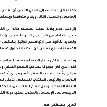
كما ابتهل الخطيب إلى العلي القدير بأن يمطر 
الخامس والحسن الثاني ويكرم مثواهما ويسكن
إثر ذلك، غادر جلالة الملك المسجد عائدا إلى 
حجوا بكثافة، في هذا اليوم الأغر، للتعبير عن 
وتجديد التأكيد على ارتباطهم الوثيق بشخص جل
المدفعية تدوي تعبيرا عن البهجة بحلول هذه 
وبالقصر الملكي بالدار البيضاء، تقدم للسلام 
الله، الذي كان مرفوقا بصاحب السمو الملكي ول
مولاي رشيد وصاحب السمو الأمير مولاي أحمد، 
البرلمان، والرئيس المنتدب للمجلس الأعلى ل
النيابة العامة والوكيل العام للملك لدى محك
الديبلوماسي الإسلامي بالمغرب سفير دولة ال
تحرير: مصطفى طه