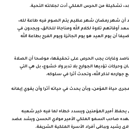
، تشكيلة من الحرس الملكي أدت لجلالته التحية.
يد أن شهر رمضان شهر عظيم يتم الصوم فيه طاعة لله،
د أوقاتهم تلاوة لكلام الله ومناجاة للخالق، ويجدون في
يفا أن يوم العيد هو يوم الجائزة ويوم الفرح بطاعة الله
ومقاصد وغايات يجب الحرص على تحقيقها، موضحا أن الصلاة
ن وحركات تؤديها الجوارح بلا تدبر ولا خشوع، بل هي التي
ارحه لذكر الله، وتحدث أثرا في سلوكه.
 حياة المؤمن، وبأن يحدث في حياته أثرا وأن يقوي إيمانه
أن يحفظ أمير المؤمنين ويسدد خطاه لما فيه خير شعبه
ي عهده صاحب السمو الملكي الأمير مولاي الحسن ويشد عضد
ي رشيد وبباقي أفراد الأسرة الملكية الشريفة.