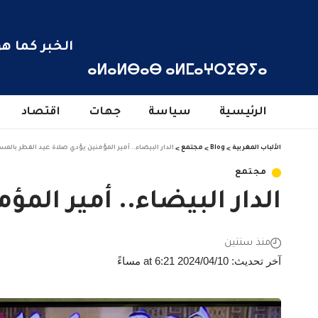
الخبر كما هو
ⴰⵍⴰⵍⴱⴰⴱ ⴰⵍⵎⴰⵖⵔⵉⴱⵢⴰ
الرئيسية
سياسة
جهات
اقتصاد
الألباب المغربية
>
Blog
>
مجتمع
>
الدار البيضاء.. أمير المؤمنين يؤدي صلاة عيد الفطر بال
مجتمع
الدار البيضاء.. أمير ال
منذ سنتين
آخر تحديث: 2024/04/10 at 6:21 مساءً