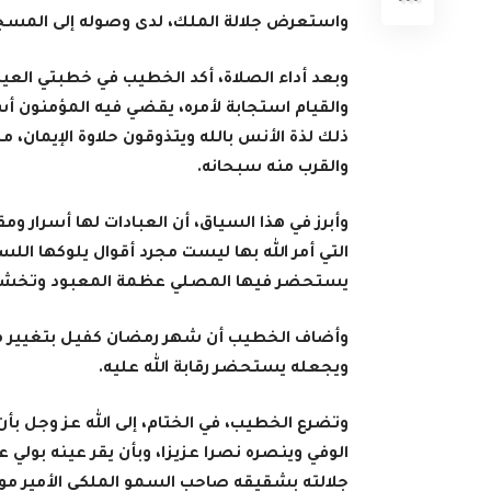
واستعرض جلالة الملك، لدى وصوله إلى المسجد
وبعد أداء الصلاة، أكد الخطيب في خطبتي الع
والقيام استجابة لأمره، يقضي فيه المؤمنون أسع
ذلك لذة الأنس بالله ويتذوقون حلاوة الإيمان، مض
والقرب منه سبحانه.
وأبرز في هذا السياق، أن العبادات لها أسرار 
التي أمر الله بها ليست مجرد أقوال يلوكها اللسا
يستحضر فيها المصلي عظمة المعبود وتخشع جو
وأضاف الخطيب أن شهر رمضان كفيل بتغيير مجرى
ويجعله يستحضر رقابة الله عليه.
وتضرع الخطيب، في الختام، إلى الله عز وجل ب
الوفي وينصره نصرا عزيزا، وبأن يقر عينه بول
جلالته بشقيقه صاحب السمو الملكي الأمير مولا