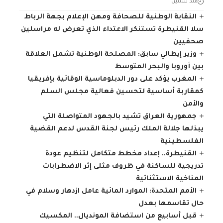
منذ سنتين
النقابة الوطنية للصحافة ومهن الإعلام بجهة الرباط
سلا القنيطرة تستنكر الاعتداء الذي تعرض له مراسلين
صحفيين
وزير إيطالي سابق: المصلحة الوطنية تشمل العلاقة
بين أوروبا والبحر المتوسط
المغرب يؤكد على دور الدبلوماسية الوقائية بإفريقيا
كمقاربة أساسية لتحسين فعالية مجلس السلم
والأمن
جمهورية العراق تشيد بالجهود المتواصلة التي
يبذلها جلالة الملك رئيس لجنة القدس لدعم القضية
الفلسطينية
القنيطرة.. إعداد مخطط متكامل لتنظيم عودة
تدريجية للساكنة في ظروف مثلى إثر الاضطرابات
المناخية الاستثنائية
الأمم المتحدة: الموارد المائية عامل ازدهار وسلام في
حال تقاسمها بعدل
قبل أسابيع من استضافة المونديال.. المكسيك