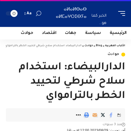
ⴰⵍⴰⵍⴱⴰⴱ
Aa
الخبر كما
ⴰⵍⵎⴰⵖⵔⵉⴱⵢⴰ
هو...
الرئيسية
سياسة
جهات
اقتصاد
حوادث
الألباب المغربية
>
Blog
>
حوادث
>
الدارالبيضاء: استخدام سلاح شرطي لتحييد الخطر بالترامواي
حوادث
الدارالبيضاء: استخدام
سلاح شرطي لتحييد
الخطر بالترامواي
منذ 3 سنوات
آخر تحديث: 2023/08/29 at 12:00 صباحًا