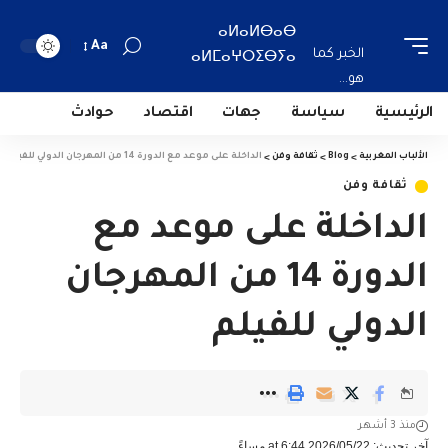
ⴰⵍⴰⵍⴱⴰⴱ
Aa
الخبر كما
ⴰⵍⵎⴰⵖⵔⵉⴱⵢⴰ
هو...
الرئيسية
سياسة
جهات
اقتصاد
حوادث
الألباب المغربية
>
Blog
>
ثقافة وفن
>
الداخلة على موعد مع الدورة 14 من المهرجان الدولي للفيلم
ثقافة وفن
الداخلة على موعد مع
الدورة 14 من المهرجان
الدولي للفيلم
منذ 3 أشهر
آخر تحديث: 2026/05/22 at 6:44 مساءً