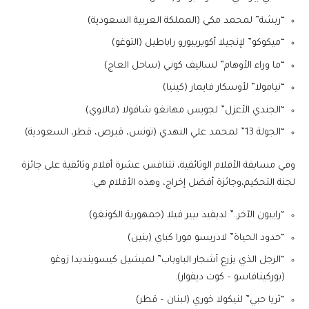
“ربشة” لمحمد مكي (المملكة العربية السعودية)
“ميكوكو” لإنجيلا أكويريبورو راباطيل (التوغو)
“ما وراء الأوهام” لساليف كوني (ساحل العاج)
“نيامولا” لأوسكار فايمار (كينيا)
“الجندي الأعزل” لجويس مهانغو شافولا (مالاوي)
“الجولة 13” لمحمد علي النهدي (تونس، قبرص، قطر، السعودية)
وفي مسابقة الأفلام الوثائقية، تتنافس عشرة أفلام وثائقية على جائزة
لجنة التحكيم،وجائزة أفضل إخراج، وهذه الأفلام هي:
“رايبون الآخر..” لديفيد بيير فيلا (جمهورية الكونغو)
“حدود الحياة” لادريسو مورا كباي (بنين)
“الرجل الذي يزرع أشجار الباوباب” لميشيل كيسوينديدا زوغو
(بوركينافاسو – كوت ديفوار).
“ثريا حبي” لنيكولا خوري (لبنان – قطر)