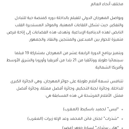
مختلف أنحاء العالم.
ويواصل المهرجان الدولي للفيلم بالداخلة دوره كمنصة حية للتبادل
والتفكير، حيث تشكل اللقاءات المهنية، والموائد المستديرة القلب
النابض لهذه الدينامية الإبداعية. وتهدف هذه الفضاءات إلى إتاحة فرص
متميزة للحوار بين المبدعين والمنتجين والنقاد والجمهور.
ويتميز برنامج الدورة الرابعة عشر من المهرجان بمشاركة 19 فيلما
سينمائيا طويلا ووثائقيا من 21 بلدا من أفريقيا وأوروبا والشرق الأوسط
وأمريكا الشمالية.
تتنافس تسعة أفلام طويلة على جوائز المهرجان، وهي الجائزة الكبرى
للداخلة، وجائزة لجنة التحكيم، وجائزة أفضل ممثلة، وجائزة أفضل
ممثل. الأفلام المرشحة في هذه المسابقة هي:
“لبس” لحميد باسكيط (المغرب)
“شذرات” لجنان فاتن المحمد وعد الإله زيرات (المغرب)
“هابي بيرثداي” لسارة جوهر (مصر)