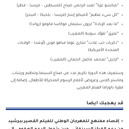
“بلياتشو غزة” لعبد الرحمن صباح (فلسطين – فرنسا – قطر)
“كل شيء عظيم” لأميناتو إشار (فرنسا – بلجيكا – النيجر)
“ما بعد الإبادة” لزيون سليمان موكاسا ماتوفو (رواندا)
“تمزق” لفؤاد سويبة (المغرب)
“ذكريات حب عادت” لنتاري غوما مباهو موين (أوغندا – الولايات
المتحدة الأمريكية)
“ارحيل” لمحمد فاضل الجماني (المغرب)
وستعرف هذه الدورة تكريم عدد من صناع السينما،وتنظيم ورشات،
وماستر كلاس وعروض لأفلام الرسوم المتحركة للأطفال، إضافة إلى
فقرة بانوراما الفيلم المغربي.
قد يعجبك ايضا
إقصاء ممنهج للمهرجان الوطني للفيلم القصير ببرشيد