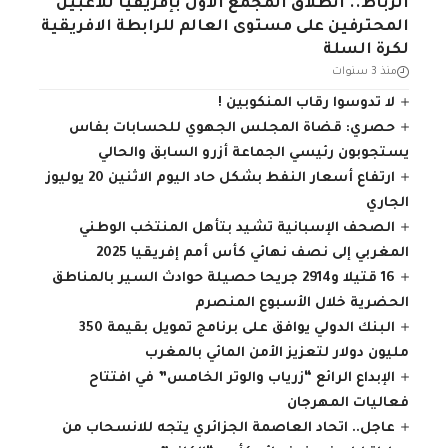
الرباط.. انطلاق المجمع الأول بإفريقيا للاعبين
المحترفين على مستوى العالم للرابطة الافريقية
لكرة السلة
منذ 3 سنوات
لا تدوسوا رقاب المنكوبين !
حصري: قضاة المجلس الجهوي للحسابات بفاس
يستجوبون رئيسي الجماعة أزرو السابق والحالي
ارتفاع أسعار النفط بشكل حاد اليوم الاثنين 20 يوليوز
الجاري
الصحف الإسبانية تشيد بتأهل المنتخب الوطني
المغربي إلى نصف نهائي كأس أمم إفريقيا 2025
16 قتيلا و2914 جريحا حصيلة حوادث السير بالمناطق
الحضرية ‏خلال الأسبوع المنصرم
البنك الدولي يوافق على برنامج تمويل بقيمة 350
مليون دولار لتعزيز الأمن المائي بالمغرب
الإبداع الرائع “زرياب والوتر الخامس” في افتتاح
فعاليات المهرجان
عاجل.. اتحاد العاصمة الجزائري يتجه للانسحاب من