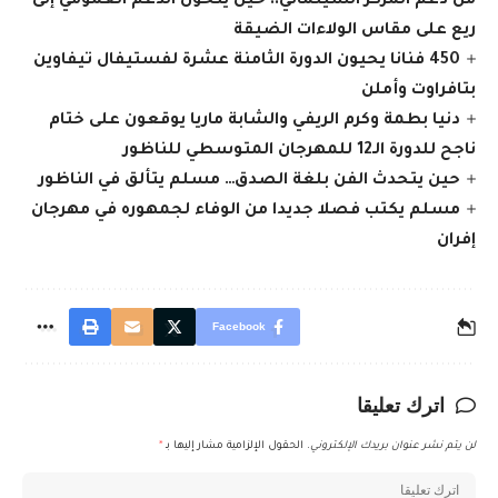
من دعم المركز السينمائي.. حين يتحول الدعم العمومي إلى
ريع على مقاس الولاءات الضيقة
450 فنانا يحيون الدورة الثامنة عشرة لفستيفال تيفاوين
بتافراوت وأملن
دنيا بطمة وكرم الريفي والشابة ماريا يوقعون على ختام
ناجح للدورة الـ12 للمهرجان المتوسطي للناظور
حين يتحدث الفن بلغة الصدق… مسلم يتألق في الناظور
مسلم يكتب فصلا جديدا من الوفاء لجمهوره في مهرجان
إفران
Facebook
اترك تعليقا
لن يتم نشر عنوان بريدك الإلكتروني.
الحقول الإلزامية مشار إليها بـ
*