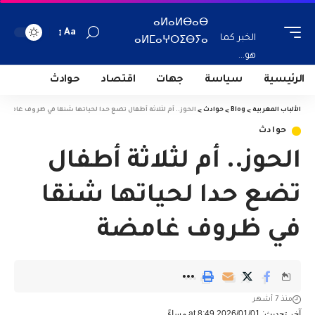
ⴰⵍⴰⵍⴱⴰⴱ
Aa
الخبر كما
ⴰⵍⵎⴰⵖⵔⵉⴱⵢⴰ
هو...
الرئيسية
سياسة
جهات
اقتصاد
حوادث
الألباب المغربية
>
Blog
>
حوادث
>
الحوز.. أم لثلاثة أطفال تضع حدا لحياتها شنقا في ظروف غامضة
حوادث
الحوز.. أم لثلاثة أطفال
تضع حدا لحياتها شنقا
في ظروف غامضة
منذ 7 أشهر
آخر تحديث: 2026/01/01 at 8:49 مساءً