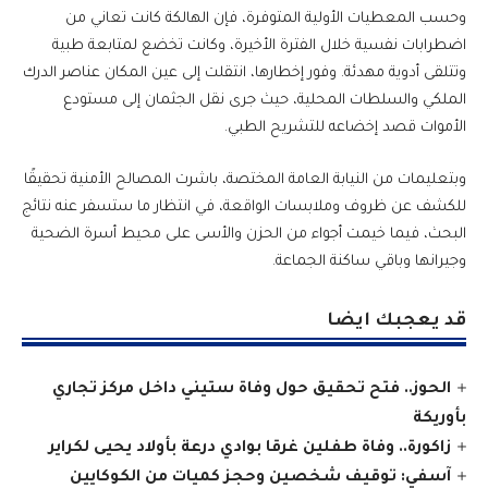
وحسب المعطيات الأولية المتوفرة، فإن الهالكة كانت تعاني من
اضطرابات نفسية خلال الفترة الأخيرة، وكانت تخضع لمتابعة طبية
وتتلقى أدوية مهدئة. وفور إخطارها، انتقلت إلى عين المكان عناصر الدرك
الملكي والسلطات المحلية، حيث جرى نقل الجثمان إلى مستودع
الأموات قصد إخضاعه للتشريح الطبي.
وبتعليمات من النيابة العامة المختصة، باشرت المصالح الأمنية تحقيقًا
للكشف عن ظروف وملابسات الواقعة، في انتظار ما ستسفر عنه نتائج
البحث، فيما خيمت أجواء من الحزن والأسى على محيط أسرة الضحية
وجيرانها وباقي ساكنة الجماعة.
قد يعجبك ايضا
الحوز.. فتح تحقيق حول وفاة ستيني داخل مركز تجاري
بأوريكة
زاكورة.. وفاة طفلين غرقا بوادي درعة بأولاد يحيى لكراير
آسفي: توقيف شخصين وحجز كميات من الكوكايين