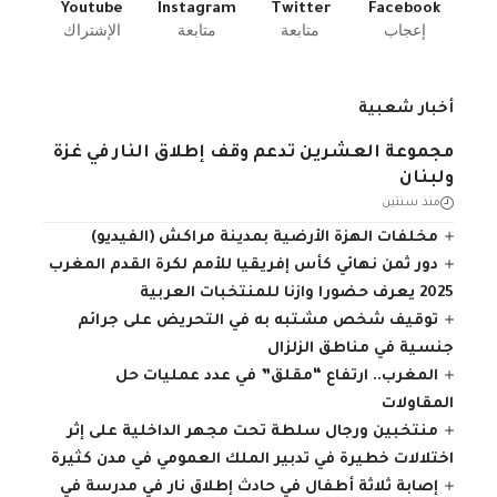
Youtube
Instagram
Twitter
Facebook
إعجاب
متابعة
متابعة
الإشتراك
أخبار شعبية
مجموعة العشرين تدعم وقف إطلاق النار في غزة
ولبنان
منذ سنتين
مخلفات الهزة الأرضية بمدينة مراكش (الفيديو)
دور ثمن نهائي كأس إفريقيا للأمم لكرة القدم المغرب
2025 يعرف حضورا وازنا للمنتخبات العربية
توقيف شخص مشتبه به في التحريض على جرائم
جنسية في مناطق الزلزال
المغرب.. ارتفاع “مقلق” في عدد عمليات حل
المقاولات
منتخبين ورجال سلطة تحت مجهر الداخلية على إثر
اختلالات خطيرة في تدبير الملك العمومي في مدن كثيرة
إصابة ثلاثة أطفال في حادث إطلاق نار في مدرسة في