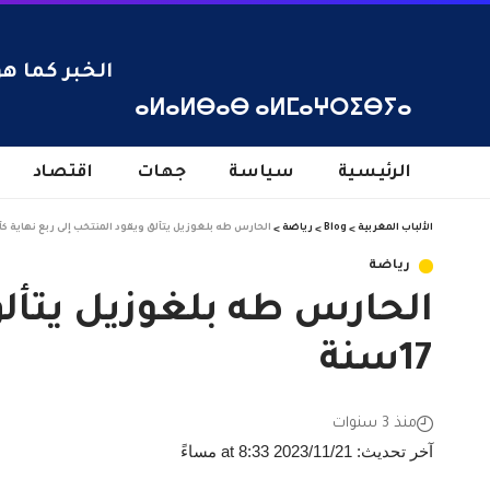
الخبر كما هو
ⴰⵍⴰⵍⴱⴰⴱ ⴰⵍⵎⴰⵖⵔⵉⴱⵢⴰ
الرئيسية
سياسة
جهات
اقتصاد
الألباب المغربية
>
Blog
>
رياضة
>
الحارس طه بلغوزيل يتألق ويقود المنتخب إلى ربع نهاية كأس ا
رياضة
الحارس طه بلغوزيل يتألق
17سنة
منذ 3 سنوات
آخر تحديث: 2023/11/21 at 8:33 مساءً