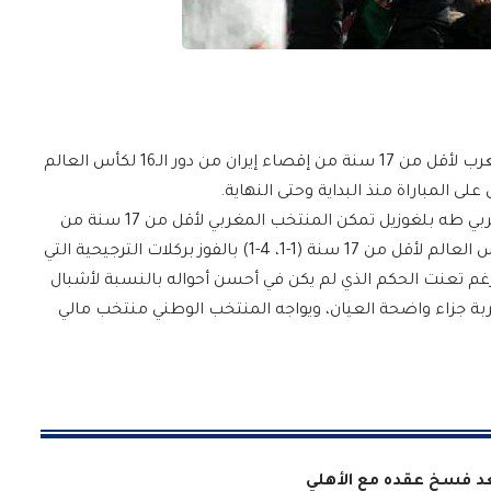
في نهاية مباراة سريعة الوتيرة، تمكن منتخب المغرب لأقل من 17 سنة من إقصاء إيران من دور الـ16 لكأس العالم
وبهذا الإنجاز التاريخي والتألق اللافت للحارس المغربي طه بلغوزيل تمكن المنتخب المغربي لأقل من 17 سنة من
الفوز على المنتخب الإيراني في دور الـ16 لبطولة كأس العالم لأقل من 17 سنة (1-1، 4-1) بالفوز بركلات الترجيحية التي
غم تعنت الحكم الذي لم يكن في أحسن أحواله بالنسبة لأشبال
ة جزاء واضحة العيان، ويواجه المنتخب الوطني منتخب مالي
بعد فسخ عقده مع الأهلي