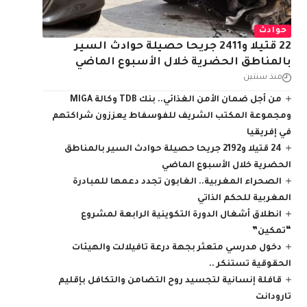
حوادث
22 قتيلا و2411 جريحا حصيلة حوادث السير
بالمناطق الحضرية ‏خلال الأسبوع الماضي
منذ سنتين
من أجل ضمان الأمن الغذائي.. بنك TDB وكالة MIGA
ومجموعة المكتب الشريف للفوسفاط يعززون شراكتهم
في إفريقيا
24 قتيلا و2192 جريحا حصيلة حوادث السير بالمناطق
الحضرية ‏خلال الأسبوع الماضي
الصحراء المغربية.. الغابون تجدد دعمها للمبادرة
المغربية للحكم الذاتي
انطلاق أشغال الدورة التكوينية الرابعة لمشروع
“تمكين”
دخول مدرسي متعثر بجهة درعة تافيلالت والهيئات
الحقوقية تستنكر ..
قافلة إنسانية لتجسيد روح التضامن والتكافل بإقليم
تارودانت