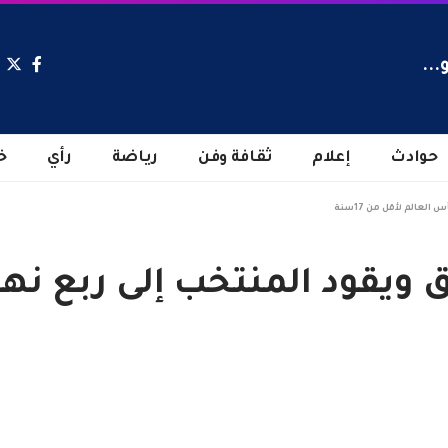
...
حوادث
إعلام
ثقافة وفن
رياضة
رأي
خ
لعالم لأقل من 17سنة
 ويقود المنتخب إلى ربع نه