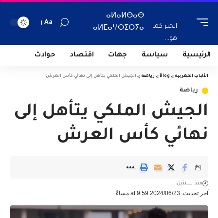
ⴰⵍⴰⵍⴱⴰⴱ
Aa
الخبر كما
ⴰⵍⵎⴰⵖⵔⵉⴱⵢⴰ
هو...
الرئيسية
سياسة
جهات
اقتصاد
حوادث
الألباب المغربية
>
Blog
>
رياضة
>
الجيش الملكي يتأهل إلى نهائي كأس العرش
رياضة
الجيش الملكي يتأهل إلى
نهائي كأس العرش
منذ سنتين
آخر تحديث: 2024/06/23 at 9:59 مساءً