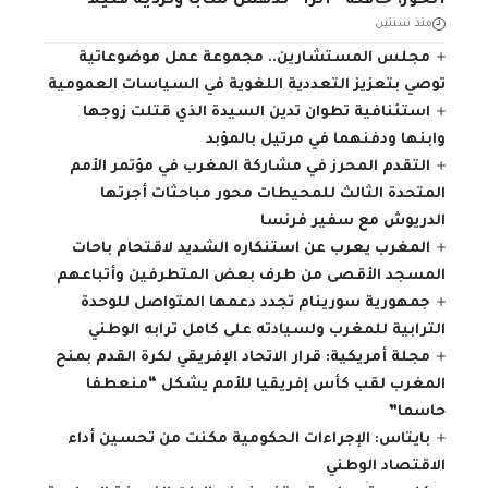
الحوز: حافلة “الزا” تدهس شابا وترديه قتيلا
منذ سنتين
مجلس المستشارين.. مجموعة عمل موضوعاتية
توصي بتعزيز التعددية اللغوية في السياسات العمومية
استئنافية تطوان تدين السيدة الذي قتلت زوجها
وابنها ودفنهما في مرتيل بالمؤبد
التقدم المحرز في مشاركة المغرب في مؤتمر الأمم
المتحدة الثالث للمحيطات محور مباحثات أجرتها
الدريوش مع سفير فرنسا
المغرب يعرب عن استنكاره الشديد لاقتحام باحات
المسجد الأقصى من طرف بعض المتطرفين وأتباعهم
جمهورية سورينام تجدد دعمها المتواصل للوحدة
الترابية للمغرب ولسيادته على كامل ترابه الوطني
مجلة أمريكية: قرار الاتحاد الإفريقي لكرة القدم بمنح
المغرب لقب كأس إفريقيا للأمم يشكل “منعطفا
حاسما”
بايتاس: الإجراءات الحكومية مكنت من تحسين أداء
الاقتصاد الوطني