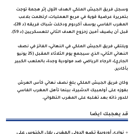
وسجل فريق الجيش الملكي الهدف الأول إثر هجمة توجت
بتمريرة عرضية قوية في مربع العمليات، ارتطمت بلاعب
المغرب الفاسي يوسف أكردوم ودخلت شباك فريقه (د 28)،
قبل أن يضيف أمين زحزوح الهدف الثاني للعسكريين (د 59).
ويلتقي فريق الجيش الملكي في النهائي، الفائز في نصف
النهائي الثاني، الذي سيجمع يوم الثلاثاء المقبل (25 يونيو
الجاري)، الرجاء الرياضي ضد مولودية وجدة، بالملعب الكبير
بأكادير.
وكان فريق الجيش الملكي بلغ نصف نهائي كأس العرش
بفوزه على أولمبيك الدشيرة، بينما تأهل المغرب الفاسي
للدور ذاته بعد تغلبه على المغرب التطواني.
قد يعجبك ايضا
نوادي أوروبية تضع الدولي المغربي بلال الخنوس على