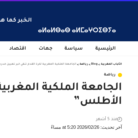
الخبر كما هو
ⴰⵍⴰⵍⴱⴰⴱ ⴰⵍⵎⴰⵖⵔⵉⴱⵢⴰ
الرئيسية
سياسة
جهات
اقتصاد
الألباب المغربية
>
Blog
>
رياضة
>
الجامعة الملكية المغربية لكرة القدم تنفي خبر تعيين م
رياضة
الجامعة الملكية المغربي
الأطلس”
منذ 5 أشهر
آخر تحديث: 2026/02/26 at 5:20 مساءً