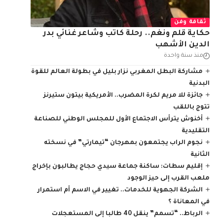
ثقافة وفن
حكاية قلم ونغم.. رحلة كاتب وشاعر غنائي بدر
الدين الأشهب
منذ سنة واحدة
مشاركة البطل المغربي نزار بليل في بطولة العالم للقوة
البدنية
جائزة للا مريم لكرة المضرب.. الأمريكية بيتون ستيرنز
تتوج باللقب
أخنوش يترأس الاجتماع الأول للمجلس الوطني للصناعة
التقليدية
نجوم الراب يجتمعون بمهرجان “تيمارتي” في نسخته
الثانية
إقليم سطات: ساكنة جماعة سيدي حجاج يطالبون بإخراج
ملعب القرب إلى حيز الوجود
الشركة الجهوية للخدمات.. تغيير في الاسم أم استمرار
في المعاناة ؟
الرباط.. “تسمم” ينقل 40 طالبا إلى المستعجلات