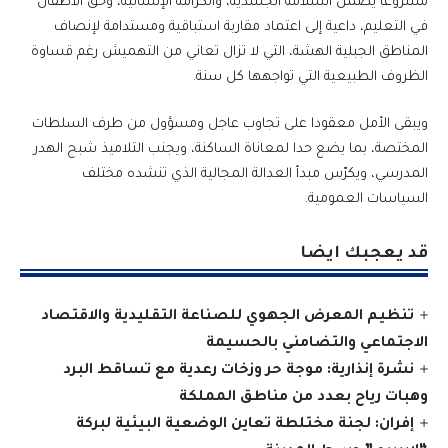
مشروعا يضمن السلامة الجسدية، والكرامة الإنسانية، وحق الأطفال
في التعليم، داعية إلى اعتماد مقاربة استباقية ومستدامة لإنصاف
المناطق الجبلية الهشة، التي لا تزال تعاني من التهميش رغم قساوة
الظروف الطبيعية التي تواجهها كل سنة.
ويبقى الأمل معقودا على تجاوب عاجل ومسؤول من طرف السلطات
المختصة، بما يضع حدا لمعاناة الساكنة، ويجنب التلاميذ شبح الهدر
المدرسي، ويكرّس مبدأ العدالة المجالية الذي تنشده مختلف
السياسات العمومية.
قد يعجبك ايضا
تنظيم المعرض الجهوي للصناعة التقليدية والاقتصاد
الاجتماعي والتضامني بالحسيمة
نشرة إنذارية: موجة حر وزخات رعدية مع تساقط البرد
وهبات رياح بعدد من مناطق المملكة
إفران: لجنة مختلطة تعاين الوضعية البيئية لبركة