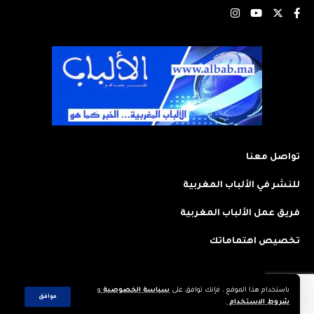
تواصل معنا
للنشر في الألباب المغربية
فريق عمل الألباب المغربية
تخصيص اهتماماتك
باستخدام هذا الموقع ، فإنك توافق على
سياسة الخصوصية
و
2023 © جميع الحقوق محفوظة لجريدة: الألباب المغربية. تم تصميمه وتطويره
موافق
شروط الاستخدام
.
بواسطة
CREAWEB.MA