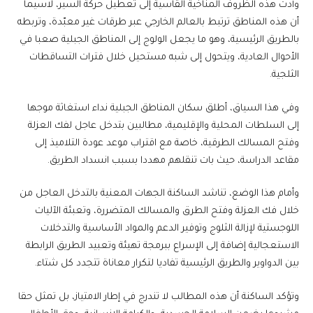
وأدت هذه الظروف المناخية القاسية إلى تعطيل حركة السير، لاسيما
أن هذه المناطق ترتبط بالعالم الخارجي عبر طرقات غير معبّدة، وتربطه
بالطريق الرئيسية، وهو ما يجعل الولوج إلى المناطق الجبلية صعبا في
الأحوال العادية، ويتحول إلى شبه مستحيل خلال فترات التساقطات
الثلجية.
وفي هذا السياق، أطلق سكان المناطق الجبلية نداء استغاثة موجها
إلى السلطات المحلية والإقليمية، مطالبين بتدخل عاجل لفك العزلة
وفتح المسالك الطرقية، خاصة مع اقتراب موعد عودة التلاميذ إلى
مقاعد الدراسة، حيث بات تنقلهم مهددا بسبب انسداد الطريق.
وأمام هذا الوضع، تناشد الساكنة الجهات المعنية بالتدخل العاجل من
خلال فك العزلة وفتح الطرق والمسالك المتضررة، وتعبئة الآليات
اللوجستية لإزالة الثلوج وتوفير الدعم والمواد الأساسية والتدخلات
الاستعجالية إضافة إلى الإسراع ببرمجة تهيئة وتعبيد الطريق الرابطة
بين الدواوير والطريق الرئيسية تفاديا لتكرار معاناة تتجدد كل شتاء.
وتؤكد الساكنة أن هذه المطالب لا تندرج في إطار الامتياز، بل تمثل حقا