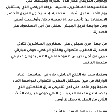
ويخوض الفريقان غمار هذه المباراة وعينهما على
منافسيهما المباشرين، لاسيما الرجاء الرياضي الذي يستقبل
يوم الأحد المقبل شباب المحمدية. إذ سيحاول الفريق الأخضر
الاستفادة من تأجيل مباراة نهضة بركان وأولمبيك آسفي،
ومن مواجهة فريق الجيش الملكي من أجل الاستحواذ على
الصدارة
.
من جهة أخرى سيكون على المطاردين المباشرين لثلاثي
الصدارة، المغرب التطواني والفتح الرباطي، خوض مباراتي
ديربي من أجل تكريس طموحهما في الظفر بموطئ قدم في
مقدمة الترتيب
.
وهكذا، سيواجه الفتح الرباطي، جاره في العاصمة، اتحاد
اتواركة، في حين سينتقل المغرب التطواني لمواجهة اتحاد
طنجة يوم الأحد، على أمل تقليص فارق النقطتين الذي
يفصله عن مقدمة الترتيب، وبالتالي خوض مباريات الثلث
الثاني من البطولة بحظوظ أوفر
.
وفيما يلي برنامج الدورة العاشرة
: