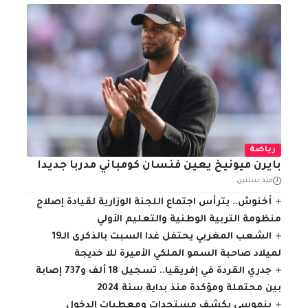
رياضة
بايرن ميونيخ يعين فنسان كومباني مدربا جديدا
منذ سنتين
أخنوش.. يترأس اجتماع اللجنة الوزارية لقيادة إصلاح
منظومة التربية الوطنية والتعليم الأولي
الشعب المغربي يحتفل غدا السبت بالذكرى الـ19
لميلاد صاحبة السمو الملكي الأميرة للا خديجة
جدري القردة في إفريقيا.. تسجيل 18 ألف و737 إصابة
بين محتملة ومؤكدة منذ بداية سنة 2024
بنموسى يكشف مستجدات ومعطيات الدخول