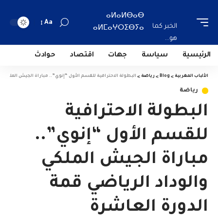
ⴰⵍⴰⵍⴱⴰⴱ
Aa
الخبر كما
ⴰⵍⵎⴰⵖⵔⵉⴱⵢⴰ
هو...
الرئيسية
سياسة
جهات
اقتصاد
حوادث
الألباب المغربية
>
Blog
>
رياضة
>
البطولة الاحترافية للقسم الأول “إنوي”.. مباراة الجيش الملكي وا
رياضة
البطولة الاحترافية
للقسم الأول “إنوي”..
مباراة الجيش الملكي
والوداد الرياضي قمة
الدورة العاشرة