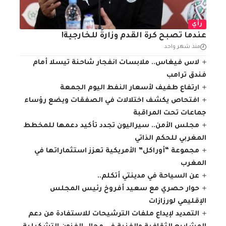
رأي
عندما تصبح كرة القدم وزارةً للخارجية!
منذ شهر واحد
لاس فيغاس.. ملابسات انفجار شاحنة تيسلا أمام
فندق ترامب
ارتفاع طفيف لأسعار النفط اليوم الجمعة
افتحاص يكشف اختلالات في الصفقات ويضع رؤساء
جماعات تحت المراقبة
مجلس الأمن.. سيراليون تجدد تأكيد دعمها للمخطط
المغربي للحكم الذاتي
مجموعة “أوراكل” الأمريكية تعزز استثماراتها في
المغرب
عن السياحة في مدينتي أتكلم..
حوار حصري مع سعيد أفروخ رئيس المجلس
الإقليمي لورزازات
التمديد لإيداع ملفات الترشيحات للاستفادة من دعم