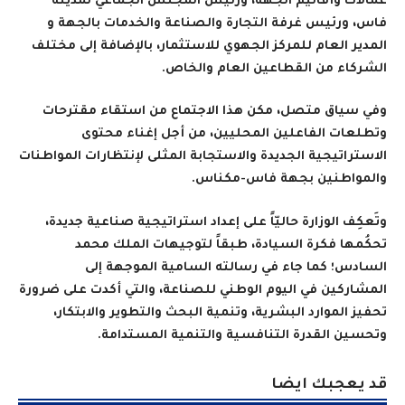
عمالات وأقاليم الجهة، ورئيس المجلس الجماعي لمدينة
فاس، ورئيس غرفة التجارة والصناعة والخدمات بالجهة و
المدير العام للمركز الجهوي للاستثمار، بالإضافة إلى مختلف
الشركاء من القطاعين العام والخاص
.
وفي سياق متصل، مكن هذا الاجتماع من استقاء مقترحات
وتطلعات الفاعلين المحليين، من أجل إغناء محتوى
الاستراتيجية الجديدة والاستجابة المثلى لإنتظارات المواطنات
والمواطنين بجهة فاس-مكناس
.
وتَعكِف الوزارة حاليّاً على إعداد استراتيجية صناعية جديدة،
تحكُمها فكرة السيادة، طبقاً لتوجيهات الملك محمد
السادس؛ كما جاء في رسالته السامية الموجهة إلى
المشاركين في اليوم الوطني للصناعة، والتي أكدت على ضرورة
تحفيز الموارد البشرية، وتنمية البحث والتطوير والابتكار،
وتحسين القدرة التنافسية والتنمية المستدامة
.
قد يعجبك ايضا