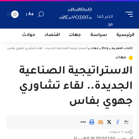
ⴰⵍⴰⵍⴱⴰⴱ
Aa
الخبر كما
ⴰⵍⵎⴰⵖⵔⵉⴱⵢⴰ
هو...
الرئيسية
سياسة
جهات
اقتصاد
حوادث
الألباب المغربية
>
Blog
>
جهات
>
الاستراتيجية الصناعية الجديدة.. لقاء تشاوري جهوي بفاس
جهات
الاستراتيجية الصناعية
الجديدة.. لقاء تشاوري
جهوي بفاس
منذ 3 سنوات
آخر تحديث: 2023/11/10 at 6:26 مساءً