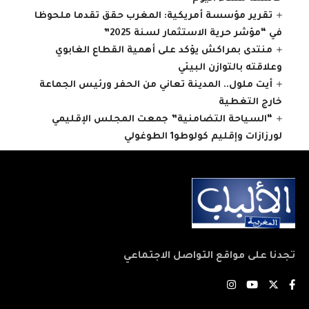
تقرير مؤسسة أمريكية: المغرب حقق تقدما ملحوظا
في “مؤشر حرية الاستثمار لسنة 2025”
منتدى بمراكش يؤكد على أهمية القطاع الغابوي
وعلاقته بالتوازن البيئي
أيت ملول.. المدينة تعاني من الحفر ورئيس الجماعة
خارج التغطية
“السياحة التضامنية” جمعت المجلس الإقليمي
لورزازات وإقليم كولوطو1 الطوغولي
تجدنا على مواقع التواصل الاجتماعي