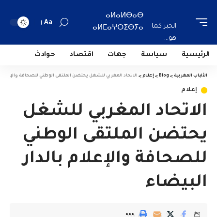
ⴰⵍⴰⵍⴱⴰⴱ
Aa
الخبر كما
ⴰⵍⵎⴰⵖⵔⵉⴱⵢⴰ
هو...
الرئيسية
سياسة
جهات
اقتصاد
حوادث
الألباب المغربية
>
Blog
>
إعلام
>
الاتحاد المغربي للشغل يحتضن الملتقى الوطني للصحافة والإعلام با
إعلام
الاتحاد المغربي للشغل
يحتضن الملتقى الوطني
للصحافة والإعلام بالدار
البيضاء