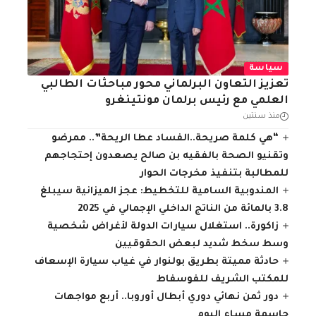
سياسة
تعزيز التعاون البرلماني محور مباحثات الطالبي
العلمي مع رئيس برلمان مونتينغرو
منذ سنتين
“هي كلمة صريحة..الفساد عطا الريحة”.. ممرضو
وتقنيو الصحة بالفقيه بن صالح يصعدون إحتجاجهم
للمطالبة بتنفيذ مخرجات الحوار
المندوبية السامية للتخطيط: عجز الميزانية سيبلغ
3.8 بالمائة من الناتج الداخلي الإجمالي في 2025
زاكورة.. استغلال سيارات الدولة لأغراض شخصية
وسط سخط شديد لبعض الحقوقيين
حادثة مميتة بطريق بولنوار في غياب سيارة الإسعاف
للمكتب الشريف للفوسفاط
دور ثمن نهائي دوري أبطال أوروبا.. أربع مواجهات
حاسمة مساء اليوم