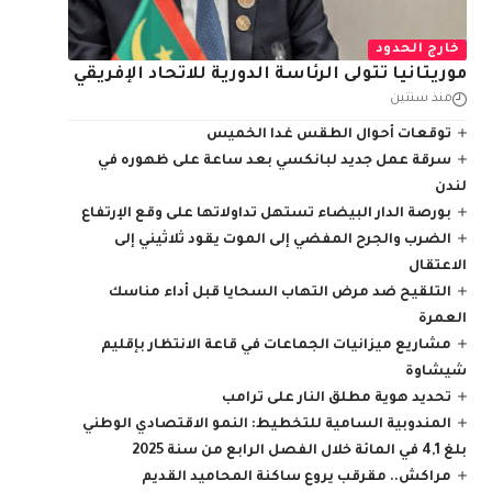
خارج الحدود
موريتانيا تتولى الرئاسة الدورية للاتحاد الإفريقي
منذ سنتين
توقعات أحوال الطقس غدا الخميس
سرقة عمل جديد لبانكسي بعد ساعة على ظهوره في
لندن
بورصة الدار البيضاء تستهل تداولاتها على وقع الإرتفاع
الضرب والجرح المفضي إلى الموت يقود ثلاثيني إلى
الاعتقال
التلقيح ضد مرض التهاب السحايا قبل أداء مناسك
العمرة
مشاريع ميزانيات الجماعات في قاعة الانتظار بإقليم
شيشاوة
تحديد هوية مطلق النار على ترامب
المندوبية السامية للتخطيط: النمو الاقتصادي الوطني
بلغ 4,1 في المائة خلال الفصل الرابع من سنة 2025
مراكش.. مقرقب يروع ساكنة المحاميد القديم