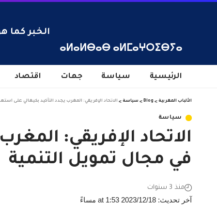
الخبر كما هو
ⴰⵍⴰⵍⴱⴰⴱ ⴰⵍⵎⴰⵖⵔⵉⴱⵢⴰ
الرئيسية
سياسة
جهات
اقتصاد
الألباب المغربية
>
Blog
>
سياسة
>
الاتحاد الإفريقي: المغرب يجدد التأكيد بكيغالي على استع
سياسة
الاتحاد الإفريقي: المغرب
في مجال تمويل التنمية
منذ 3 سنوات
آخر تحديث: 2023/12/18 at 1:53 مساءً