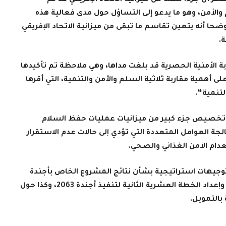
قييم الخطة العشرية الأولى لأجندة 2063 أظهر أن جزءا مهما من ميزانية الاتحاد الإفريقي قد تم
لأمن، وهو ما يدعو إلى التساؤل حول مدى فعالية هذه
وضحا أنه يتعين تقاسم ما تبقى من ميزانية الاتحاد الإفريقي
ة
.
 الأمنية الحصرية قد بلغت مداها، وهي ملاحظة تم تأكيدها
على أهمية مقاربة ثلاثية السلم والأمن والتنمية، التي أقرها
لتنمية
“.
ن تخصيص جزء كبير من ميزانيات عمليات حفظ السلام
لجة العوامل المتعددة التي تؤدي إلى حالات عدم الاستقرار
عدام الأمن الغذائي والصحي
.
وجيهات استراتيجية بشأن نتائج المشروع الخاص بأجندة
2063، المتعلقة بتقييم الخطة العشرية الأولى وإعداد الخطة العشرية الثانية لتنفيذ أجندة 2063، وكذا حول
بالتمويل
.