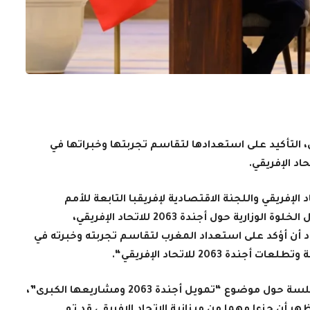
ي، التأكيد على استعدادها لتقاسم تجربتها وخبراتها في
الإفريقي واللجنة الاقتصادية لإفريقبا التابعة للأمم
المتحدة، محمد عروشي، في كلمة ضمن أشغال الخلوة الوزارية حول أجندة 2063 للاتحاد الإفريقي،
لى 3 أكتوبر الجاري، “أود أن أؤكد على استعداد المغرب لتقاسم تجربته وخبرته في
 2063 للاتحاد الإفريقي
“.
وأبرز الدبلوماسي المغربي، خلال مشاركته في جلسة حول موضوع “تمويل أجندة 2063 ومشاريعها الكبرى”،