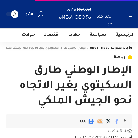
ⴰⵍⴰⵍⴱⴰⴱ
Aa
الخبر كما
ⴰⵍⵎⴰⵖⵔⵉⴱⵢⴰ
هو...
الرئيسية
سياسة
جهات
اقتصاد
حوادث
الألباب المغربية
>
Blog
>
رياضة
>
الإطار الوطني طارق السكيتوي يغير الاتجاه نحو الجيش الملكي
رياضة
الإطار الوطني طارق
السكيتوي يغير الاتجاه
نحو الجيش الملكي
منذ 3 سنوات
آخر تحديث: 2023/06/30 at 8:47 مساءً