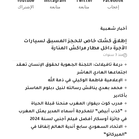
Youtube
Instagram
Twitter
Facebook
إعجاب
متابعة
متابعة
الإشتراك
أخبار شعبية
إطلاق كشك خاص للحجز المسبق لسيارات
الأجرة داخل مطار مراكش المنارة
منذ 3 سنوات
درعة تافيلالت: اللجنة الجهوية لحقوق الإنسان تعقد
اجتماعها العادي العاشر
الإعلامية فاطمة الوكيلي في ذمة الله
محمد بعدي يناقش رسالته لنيل دبلوم الماستر
بأكادير
مدرب كوت ديفوار: المغرب منحنا قبلة الحياة
“كذب أبيض” للمخرجة أسماء المدير يمثل المغرب
في جائزة أوسكار أفضل فيلم أجنبي لسنة 2024
الاتحاد السعودي سابع أندية العالم إنفاقا في
“الميركاتو”