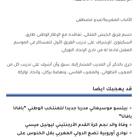
الألباب المغربية/عبدو مصطفى
حسم فريق الجيش الملكي، تعاقده مع الإطار الوطني طارق
السكيتوي، للإشراف على تدريب الفريق الأول للعساكر في الموسم
المقبل.قادما له من نادي الإتحاد التوركي.
حري بالذكر، أن المدرب المشار إليه، سبق وأن أشرف على تدريب كل من
المغرب التطواني، والمغرب الفاسي، ونهضة بركان، واتحاد تواركة.
قد يعجبك ايضا
بيتسو موسيماني مدربا جديدا للمنتخب الوطني “بافانا
بافانا”
وفاة والد نجم كرة القدم الأرجنتيني ليونيل ميسي
نوادي أوروبية تضع الدولي المغربي بلال الخنوس على