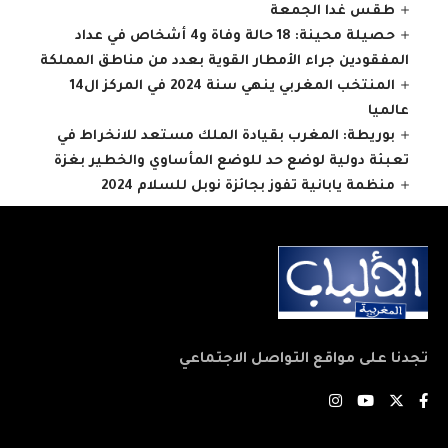
طقس غدا الجمعة
حصيلة محينة: 18 حالة وفاة و4 أشخاص في عداد
المفقودين جراء الأمطار القوية بعدد من مناطق المملكة
المنتخب المغربي ينهي سنة 2024 في المركز ال14
عالميا
بوريطة: المغرب بقيادة الملك مستعد للانخراط في
تعبئة دولية لوضع حد للوضع المأساوي والخطير بغزة
منظمة يابانية تفوز بجائزة نوبل للسلام 2024
تجدنا على مواقع التواصل الاجتماعي