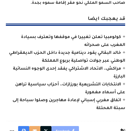
صاحب السمو الملكي نحو مقر إقامة سموه بجدة
.
قد يعجبك ايضا
كولومبيا تعلن تغييرا في موقفها وتعترف بسيادة
المغرب على صحرائه
خالد البقالي يقود دينامية جديدة داخل الحزب الديمقراطي
الوطني عبر جولات تواصلية بربوع المملكة
مراكش.. الاتحاد الاشتراكي يفقد إحدى الوجوه النسائية
البارزة
الانتخابات التشريعية بورزازات.. أحزاب سياسية تراهن
على أسماء مغمورة
اتفاق مغربي إسباني لإعادة مهاجرين وصلوا سباحة إلى
سبتة المحتلة
Facebook