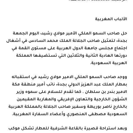
الألباب المغربية
حل صاحب السمو الملكي الأمير مولاي رشيد، اليوم الجمعة
بجدة، لتمثيل صاحب الجلالة الملك محمد السادس في أشغال
اجتماع مجلس جامعة الدول العربية على مستوى القمة في
دورتها العادية الثانية والثلاثين التي تستضيفها المملكة
العربية السعودية.
ووجد صاحب السمو الملكي الامير مولاي رشيد في استقباله
بمطار الملك عبد العزيز الدولي بجدة، نائب أمير منطقة مكة
الامير بندر بن سلطان . كما تقدم للسلام على سموه وزير
الشؤون الخارجية والتعاون الإفريقي والمغاربة المقيمين
بالخارج ناصر بوريطة وسفير صاحب الجلالة بالمملكة العربية
السعودية مصطفى المنصوري وأعضاء السفارة المغربية
.
وبعد استراحة قصيرة بالقاعة الشرفية للمطار تشكل موكب