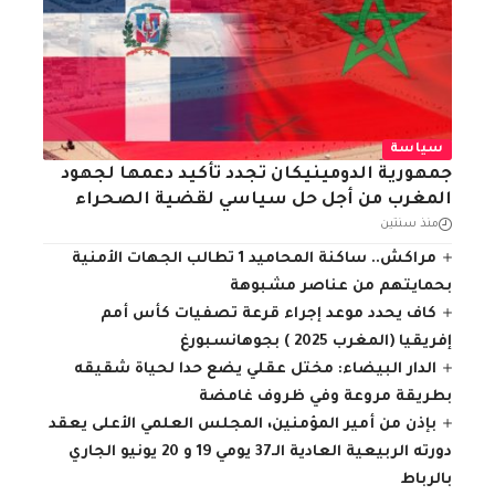
سياسة
جمهورية الدومينيكان تجدد تأكيد دعمها لجهود
المغرب من أجل حل سياسي لقضية الصحراء
منذ سنتين
مراكش.. ساكنة المحاميد 1 تطالب الجهات الأمنية
بحمايتهم من عناصر مشبوهة
كاف يحدد موعد إجراء قرعة تصفيات كأس أمم
إفريقيا (المغرب 2025 ) بجوهانسبورغ
الدار البيضاء: مختل عقلي يضع حدا لحياة شقيقه
بطريقة مروعة وفي ظروف غامضة
بإذن من أمير المؤمنين، المجلس العلمي الأعلى يعقد
دورته الربيعية العادية الـ37 يومي 19 و 20 يونيو الجاري
بالرباط