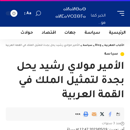
ⴰⵍⴰⵍⴱⴰⴱ
Aa
الخبر كما
ⴰⵍⵎⴰⵖⵔⵉⴱⵢⴰ
هو...
الرئيسية
سياسة
جهات
اقتصاد
حوادث
الألباب المغربية
>
Blog
>
سياسة
>
الأمير مولاي رشيد يحل بجدة لتمثيل الملك في القمة العربية
سياسة
الأمير مولاي رشيد يحل
بجدة لتمثيل الملك في
القمة العربية
منذ 3 سنوات
آخر تحديث: 2023/05/19 at 12:47 مساءً