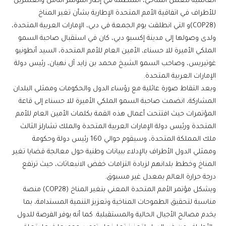
العالمية للعمل المناخي، المنظمة في إطار المؤتمر الثامن والعشرين
للأطراف في اتفاقية الأمم المتحدة الإطارية بشأن تغير المناخ
(COP28)و التي انطلقت يوم الجمعة في دبي، الإمارات العربية المتحدة،
ولدى وصولها إلى مدينة إكسبو دبي، كان في استقبال صاحبة السمو
الملكي الأميرة للا حسناء، الأمين العام للأمم المتحدة، السيد أنطونيو
غوتيريس، وصاحب السمو الشيخ محمد بن زايد آل نهيان، رئيس دولة
الإمارات العربية المتحدة.
وبعد التقاط صورة عائلية مع رؤساء الدول والحكومات وممثلي البلدان
المشاركة، انضمت صاحبة السمو الملكي الأميرة للا حسناء إلى قاعة
المؤتمرات حيث افتتحت أعمال هذه القمة بكلمات الأمين العام للأمم
المتحدة ورئيس دولة الإمارات العربية المتحدة والملك تشارلز الثالث
ملك المملكة المتحدة، وسيقوم حوالي 160 رئيس دولة وحكومة
وممثلي الدول الأطراف بالإدلاء ببيانات وطنية حول معالجة قضايا تغير
المناخ وخطط بلدانهم لزيادة التزامات خفض الانبعاثات، حيث ترتفع
درجة حرارة العالم بمعدل غير مسبوق.
ويشكل مؤتمر الأمم المتحدة المعني بتغير المناخ (COP28) منصة
مناسبة لتحقيق الطموحات المناخية وتعزيز التنمية المستدامة، بما
يخدم مصالح الأجيال الحالية والمستقبلية. كما أنه يوفر الفرصة للدول