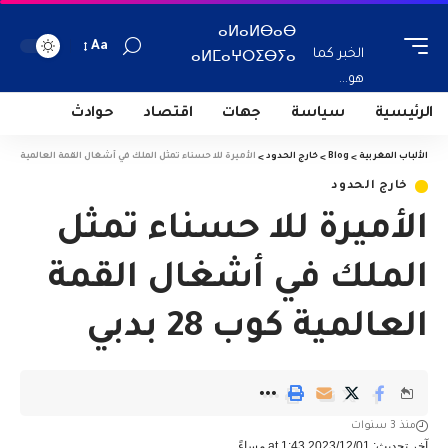
ⴰⵍⴰⵍⴱⴰⴱ
Aa
الخبر كما
ⴰⵍⵎⴰⵖⵔⵉⴱⵢⴰ
هو...
الرئيسية
سياسة
جهات
اقتصاد
حوادث
الألباب المغربية
>
Blog
>
خارج الحدود
>
الأميرة للا حسناء تمثل الملك في أشغال القمة العالمية كوب 28 بدبي
خارج الحدود
الأميرة للا حسناء تمثل
الملك في أشغال القمة
العالمية كوب 28 بدبي
منذ 3 سنوات
آخر تحديث: 2023/12/01 at 1:43 مساءً