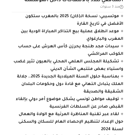
الشافعي تندد بالانتهاكات داخل المؤسسة
منذ 3 سنوات
موتسيبي: نسخة الـ(كان) 2025 بالمغرب ستكون
الأفضل في تاريخ القارة
موعد انطلاق عملية بيع التذاكر المباراة الودية بين
المغرب والبارغواي
سيدات مجد طنجة يحرزن كأس العرش على حساب
الكوكب المراكشي
تشكيلة المجلس العلمي المحلي بالعيون تثير غضب
واستياء بعض متتبعي الشأن الديني
بمناسبة حلول السنة الميلادية الجديدة 2025.. جلالة
الملك يتبادل التهاني مع قادة دول وحكومات البلدان
الشقيقة والصديقة
توقيف مواطن تونسي يشكل موضوع أمر دولي بإلقاء
القبض صادر عن السلطات الفرنسية
لقاء عبر تقنية المناظرة المرئية مع الولاة والعمال
حول الإعداد لتنظيم الإحصاء العام للسكان والسكنى
لسنة 2024