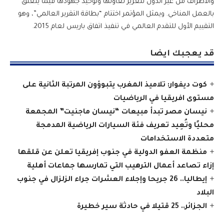
والأطراف من غير الدول لتعزيز تعاونها وتوحيد جهودها فيما يتعلق
بالعمل المناخي. ويمثل المؤتمر اختتام “بطاقة التقرير العالمي”، وهو
التقييم الأول للتقدم العالمي في تنفيذ اتفاق باريس لعام 2015.
قد يعجبك ايضا
كوت ديفوار: تلاميذ المغرب يتبوؤون المرتبة الثانية على
مستوى افريقيا في الرياضيات
نيسان مصر تبدأ مبيعات “نيسان ماجنيت” المجمعة
محليًا وتُعِيد تعريف فئة السيارات الرياضية المدمجة
متعددة الاستخدامات
منظمة العفو الدولية في جنوب إفريقيا تعلن عن قلقها
إزاء تصاعد أعمال الترهيب التي تمارسها جماعات أهلية
إيطاليا.. 26 جريحا وإجلاء العشرات جراء الزلزال في جنوب
البلاد
الجزائر.. 25 قتيلا في حادثة سير خطيرة