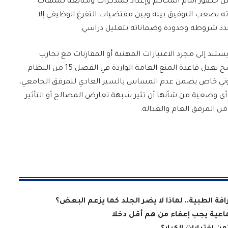
ن حضور أمام المحاكم وإعداد للمذكرات ومتابعة للملفات
ته يصعب التوفيق بينه وبين مقتضيات التفرغ الوظيفي إلا
دد شروطه وحدوده وضماناته بتعليل دراسي.
يستند إلى مجرد الاعتبارات المهنية أو المقارنات مع تجارب
أخرى، وإنما يظل رهينا بتدخل تشريعي معلل وواضح يعدل قاعدة المنع العامة الواردة في الفصل 15 من النظام
ني خاص يضمن عدم المساس بالسير العادي للمرفق الجامعي،
أي وضعية من شأنها أن تثير شبهة تعارض المصالح أو التأثير
من المرفق العام والعدالة.
فة الطبية.. لماذا لا يضر الجلد كما يزعم البعض؟
ماعية يجب إعفاء من هم أقل دخلا