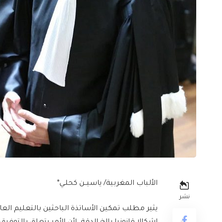
الألباب المغربية/ ياسيــن كحلـي*
نشر
يثير مطلب تمكين الأساتذة الباحثين بالتعليم ا