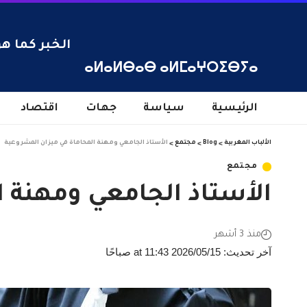
الخبر كما هو
ⴰⵍⴰⵍⴱⴰⴱ ⴰⵍⵎⴰⵖⵔⵉⴱⵢⴰ
الرئيسية
سياسة
جهات
اقتصاد
الألباب المغربية
>
Blog
>
مجتمع
>
الأستاذ الجامعي ومهنة المحاماة في ميزان المشروعية
مجتمع
الأستاذ الجامعي ومهنة 
منذ 3 أشهر
آخر تحديث: 2026/05/15 at 11:43 صباحًا