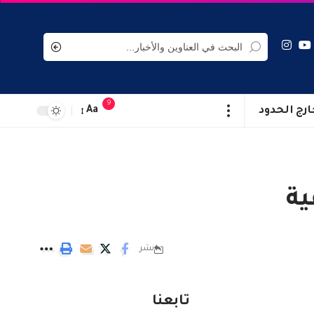
9
ارج الحدود
Aa
ية
نشر
تابعنا