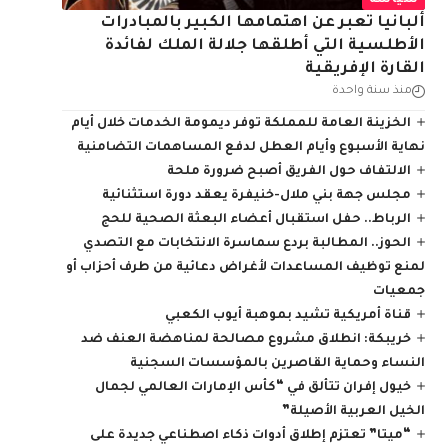
سياسة
ألبانيا تعبر عن اهتمامها الكبير بالمبادرات
الأطلسية التي أطلقها جلالة الملك لفائدة
القارة الإفريقية
منذ سنة واحدة
الخزينة العامة للمملكة توفر ديمومة الخدمات خلال أيام
نهاية الأسبوع وأيام العطل لدفع المساهمات التضامنية
الالتفاف حول الفريق أصبح ضرورة ملحة
مجلس جهة بني ملال-خنيفرة يعقد دورة استثنائية
الرباط.. حفل استقبال أعضاء البعثة الصحية للحج
الحوز.. المطالبة بردع سماسرة الانتخابات مع التصدي
لمنع توظيف المساعدات لأغراض دعائية من طرف أحزاب أو
جمعيات
قناة أمريكية تشيد بموهبة أيوب الكعبي
خريبكة: انطلاق مشروع مصالحة لمناهضة العنف ضد
النساء وحماية القاصرين بالمؤسسات السجنية
خيول إفران تتألق في “كأس الإمارات العالمي لجمال
الخيل العربية الأصيلة”
“ميتا” تعتزم إطلاق أدوات ذكاء اصطناعي جديدة على