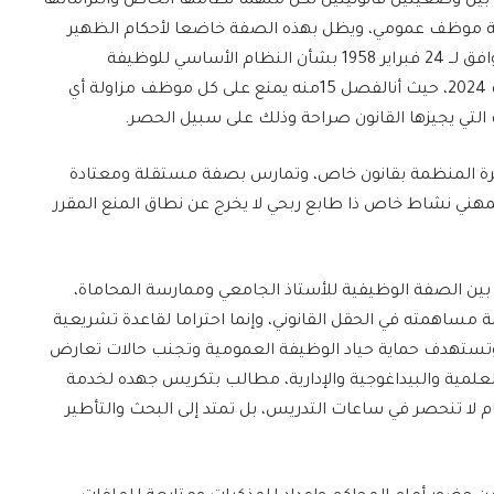
فيق بين وضعيتين قانونيتين لكل منهما نظامها الخاص والتزاماتها
بصفة موظف عمومي، ويظل بهذه الصفة خاضعا لأحكام الظهير
الشريف رقم 1.58.008 بتاريخ 04 شعبان 1377 الموافق لــ 24 فبراير 1958 بشأن النظام الأساسي للوظيفة
العمومية كما تم تعديله وتتميمه بتاريخ 22 غشت 2024، حيث أنالفصل 15منه يمنع على كل موظف مزاولة أي
 التي يجيزها القانون صراحة وذلك على سبيل الحصر.
حرة المنظمة بقانون خاص، وتمارس بصفة مستقلة ومعتادة
لمهني نشاط خاص ذا طابع ربحي لا يخرج عن نطاق المنع المقرر
بين الصفة الوظيفية للأستاذ الجامعي وممارسة المحاماة،
 مساهمته في الحقل القانوني، وإنما احتراما لقاعدة تشريعية
، وتستهدف حماية حياد الوظيفة العمومية وتجنب حالات تعارض
علمية والبيداغوجية والإدارية، مطالب بتكريس جهده لخدمة
 لا تنحصر في ساعات التدريس، بل تمتد إلى البحث والتأطير