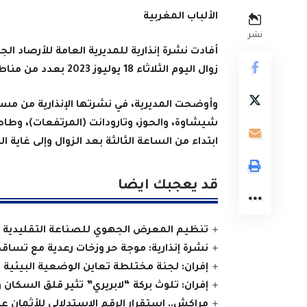
الألباب المغربية
نشر
زوال اليوم الثلاثاء 18 يوليوز 2023 بعدد من مناطق المملكة
وأوضحت المديرية، في نشرتها الإنذارية من مست
شيشاوة، والحوز، وتارودانت (المرتفعات)، وطاطا
ابتداء من الساعة الثالثة بعد الزوال وإلى غاية ا
قد يعجبك ايضا
تنظيم المعرض الجهوي للصناعة التقليدية و
نشرة إنذارية: موجة حر وزخات رعدية مع تساق
إفران: لجنة مختلطة تعاين الوضعية البيئية 
إفران: تلوث بركة “لابريري” تثير قلق السكان و
مراكش.. استقرار الرقم الاستدلالي للأثمان 