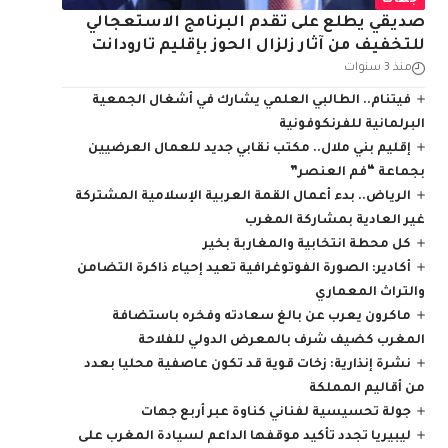
جهات
صديقي يطلع على تقدم البرنامج الاستعجالي
للتخفيف من آثار زلزال الحوز بإقليم تارودانت
منذ 3 سنوات
فيتنام.. الطالبي العلمي يشارك في أشغال الجمعية
البرلمانية للفرنكوفونية
إقليم بني ملال.. مكتب نقابي جديد للعمال العرضيين
بجماعة “فم العنصر”
الرياض.. بدء أعمال القمة العربية الإسلامية المشتركة
غير العادية بمشاركة المغرب
كل محطة انتخابية والمغاربة بخير
أكادير: الصورة الفوتوغرافية تعيد إحياء ذاكرة التضامن
والتراث المعماري
ماكرون يعرب عن بالغ سعادته وفخره باستضافة
المغرب كضيف شرف بالمعرض الدولي للفلاحة
نشرة إنذارية: زخات قوية قد تكون عاصفية محليا بعدد
من أقاليم المملكة
جولة تحسيسية لفناني كناوة عبر أربع جهات
ليبيريا تجدد تأكيد موقفها الداعم لسيادة المغرب على