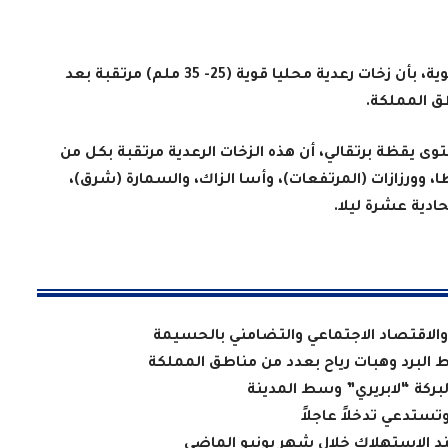
أفادت نشرة إنذارية للمديرية العامة للأرصاد الجوية، بأن زخات رعدية محليا قوية (25- 35 ملم) مرتقبة بعد
.
وى يقظة برتقالي، أن هذه الزخات الرعدية مرتقبة بكل من
، وورزازات (المرتفعات)، وأسا الزاك، والسمارة (شرق)،
لحادية عشرة ليلا
.
الاقتصاد الاجتماعي والتضامني بالحسيمة
ط البرد وهبات رياح بعدد من مناطق المملكة
لبركة “لابريري” وسط المدينة
تستدعي تدخلاً عاجلاً
عند الاستهلاك خلال شهر يونيو الماضي