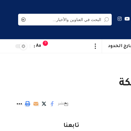
9
ارج الحدود
Aa
كة
نشر
تابعنا