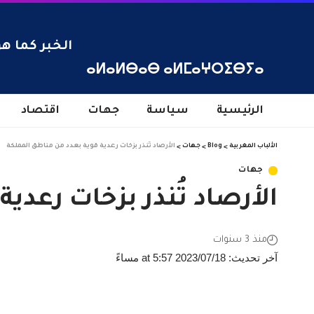
الخبر كما هو
ⴰⵍⴰⵍⴱⴰⴱ ⴰⵍⵎⴰⵖⵔⵉⴱⵢⴰ
الرئيسية
سياسة
جهات
اقتصاد
الألباب المغربية
>
Blog
>
جهات
>
الأرصاد تُنذر بزخات رعدية قوية بعدد من مناطق المملكة
جهات
الأرصاد تُنذر بزخات رعدي
منذ 3 سنوات
آخر تحديث: 2023/07/18 at 5:57 مساءً