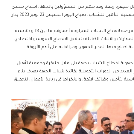
ل خنيفرة رفقة وفد مهم من المسؤولين بالجهة، افتتاح منتدى
“قريب لك” فرصة للشباب والمنظم بشراكة مع جمعية التأهيل للشباب، صباح اليوم الخميس 23 نونبر 2023 بدار
المنتدى الأول من نوعه على صعيد المنطقة يعتبر فرصة لانفتاح الشباب المتراوحة أعمارهم ما بين 18 و 35 سنة
رات والآليات الكفيلة بتحقيق الاندماج السوسيو اقتصادي
ة اطلع فيها المدير الجهوي ومرافقيه على أهم الأروقة
ة الجهوية لقطاع الشباب بجهة بني ملال خنيفرة وجمعية تأهيل
لعديد من الدورات التكوينية لفائدة شباب الجهة بهدف بناء
سبة لتأمين وظائف لائقة، والانخراط في ريادة الأعمال، لتحقيق