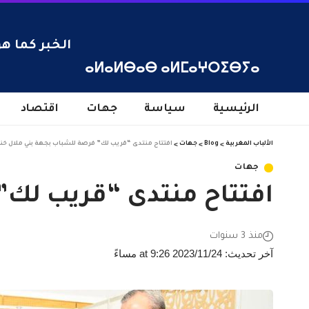
الخبر كما هو
ⴰⵍⴰⵍⴱⴰⴱ ⴰⵍⵎⴰⵖⵔⵉⴱⵢⴰ
الرئيسية
سياسة
جهات
اقتصاد
الألباب المغربية
>
Blog
>
جهات
>
افتتاح منتدى “قريب لك” فرصة للشباب بجهة بني ملال خن
جهات
افتتاح منتدى “قريب لك”
منذ 3 سنوات
آخر تحديث: 2023/11/24 at 9:26 مساءً