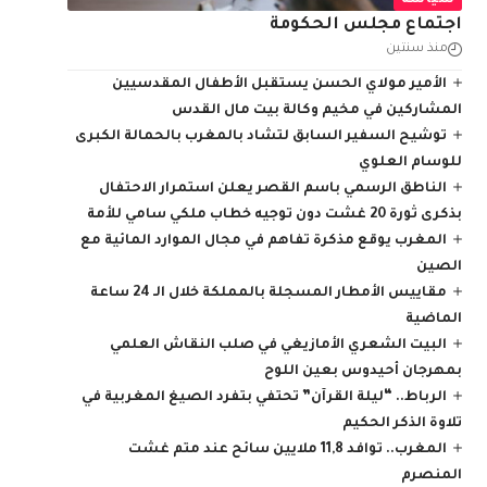
سياسة
اجتماع مجلس الحكومة
منذ سنتين
الأمير مولاي الحسن يستقبل الأطفال المقدسيين
المشاركين في مخيم وكالة بيت مال القدس
توشيح السفير السابق لتشاد بالمغرب بالحمالة الكبرى
للوسام العلوي
الناطق الرسمي باسم القصر يعلن استمرار الاحتفال
بذكرى ثورة 20 غشت دون توجيه خطاب ملكي سامي للأمة
المغرب يوقع مذكرة تفاهم في مجال الموارد المائية مع
الصين
مقاييس الأمطار المسجلة بالمملكة خلال الـ 24 ساعة
الماضية
البيت الشعري الأمازيغي في صلب النقاش العلمي
بمهرجان أحيدوس بعين اللوح
الرباط.. “ليلة القرآن” تحتفي بتفرد الصيغ المغربية في
تلاوة الذكر الحكيم
المغرب.. توافد 11,8 ملايين سائح عند متم غشت
المنصرم