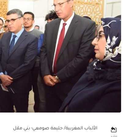
الألباب المغربية/ حليمة صومعي- بني ملال