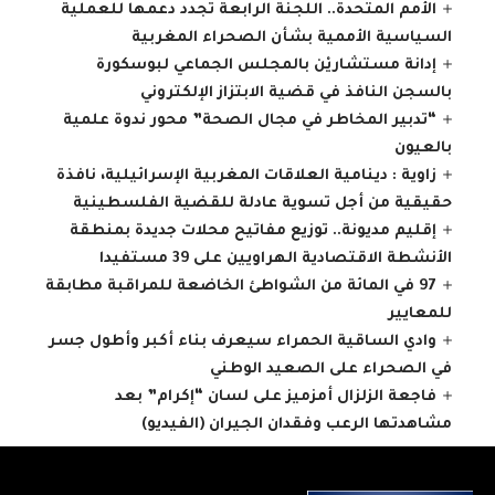
الأمم المتحدة.. اللجنة الرابعة تجدد دعمها للعملية
السياسية الأممية بشأن الصحراء المغربية
إدانة مستشاريْن بالمجلس الجماعي لبوسكورة
بالسجن النافذ في قضية الابتزاز الإلكتروني
“تدبير المخاطر في مجال الصحة” محور ندوة علمية
بالعيون
زاوية : دينامية العلاقات المغربية الإسرائيلية، نافذة
حقيقية من أجل تسوية عادلة للقضية الفلسطينية
إقليم مديونة.. توزيع مفاتيح محلات جديدة بمنطقة
الأنشطة الاقتصادية الهراويين على 39 مستفيدا
97 في المائة من الشواطئ الخاضعة للمراقبة مطابقة
للمعايير
وادي الساقية الحمراء سيعرف بناء أكبر وأطول جسر
في الصحراء على الصعيد الوطني
فاجعة الزلزال أمزميز على لسان “إكرام” بعد
مشاهدتها الرعب وفقدان الجيران (الفيديو)