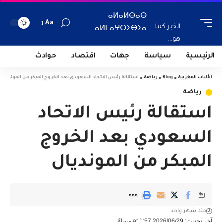
ⴰⵍⴰⵍⴱⴰⴱ
Aa
الخبر كما
ⴰⵍⵎⴰⵖⵔⵉⴱⵢⴰ
هو...
الرئيسية
سياسة
جهات
اقتصاد
حوادث
الألباب المغربية
>
Blog
>
رياضة
>
استقالة رئيس الاتحاد السعودي بعد الخروج المبكر من المونديال
رياضة
استقالة رئيس الاتحاد
السعودي بعد الخروج
المبكر من المونديال
منذ شهر واحد
آخر تحديث: 2026/06/29 at 1:57 مساءً