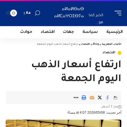
ⴰⵍⴰⵍⴱⴰⴱ
Aa
الخبر كما
ⴰⵍⵎⴰⵖⵔⵉⴱⵢⴰ
هو...
الرئيسية
سياسة
جهات
اقتصاد
حوادث
الألباب المغربية
>
Blog
>
اقتصاد
>
ارتفاع أسعار الذهب اليوم الجمعة
اقتصاد
ارتفاع أسعار الذهب
اليوم الجمعة
منذ 3 أشهر
آخر تحديث: 2026/05/08 at 4:07 مساءً