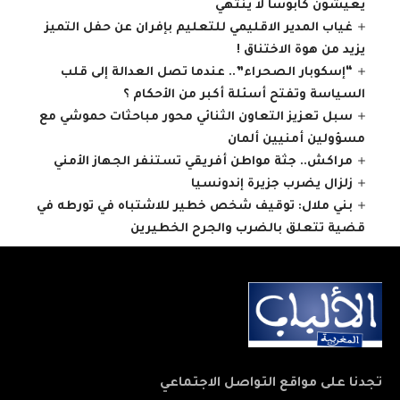
يعيشون كابوسا لا ينتهي
غياب المدير الاقليمي للتعليم بإفران عن حفل التميز
يزيد من هوة الاختناق !
“إسكوبار الصحراء”.. عندما تصل العدالة إلى قلب
السياسة وتفتح أسئلة أكبر من الأحكام ؟
سبل تعزيز التعاون الثنائي محور مباحثات حموشي مع
مسؤولين أمنيين ألمان
مراكش.. جثة مواطن أفريقي تستنفر الجهاز الأمني
زلزال يضرب جزيرة إندونسيا
بني ملال: توقيف شخص خطير للاشتباه في تورطه في
قضية تتعلق بالضرب والجرح الخطيرين
تجدنا على مواقع التواصل الاجتماعي