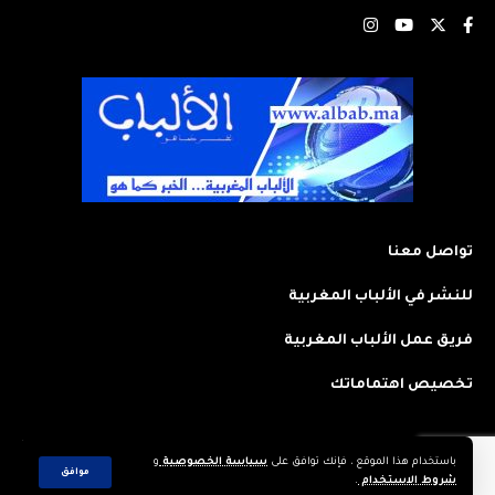
تواصل معنا
للنشر في الألباب المغربية
فريق عمل الألباب المغربية
تخصيص اهتماماتك
باستخدام هذا الموقع ، فإنك توافق على
سياسة الخصوصية
و
2023 © جميع الحقوق محفوظة لجريدة: الألباب المغربية. تم تصميمه وتطويره
موافق
شروط الاستخدام
.
بواسطة
CREAWEB.MA